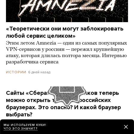
«Теоретически они могут заблокировать
любой сервис целиком»
Этим летом Amnezia — один из самых популярных
VPN-сервисов у россиян — пережил крупнейшую
атаку, которая длилась полтора месяца. Интервью
разработчика сервиса
6 дней назад
ИСТОРИИ
Сайты «Сбера» и других банков теперь
можно открыть только в российских
браузерах. Это опасно? И какой браузер
выбрать?
Короткая инструкция для тех, кто опасается
МЫ ИСПОЛЬЗУЕМ КУКИ!
переходить на продукты «Яндекса» и VK
ЧТО ЭТО ЗНАЧИТ?