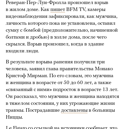
Реверан-Пер-Луи-Фролла произошел взрыв
в жилом доме. Как
пишет
BFM TV, камеры
видеонаблюдения зафиксировали, как мужчина,
личность которого пока не установлена, оставил
сумку с бомбой (предположительно, начиненной
болтами и дробью) в холле дома, после чего
скрылся. Взрыв произошел, когда в здание
входили люди.
В результате взрыва ранения получили три
человека, заявил глава правительства Монако
Кристоф Мирман. По его словам, это мужчина
и женщина в возрасте от 50 до 60 лет, а также
«связанный с ними» подросток в возрасте 13 лет.
Он рассказал, что мужчина и женщина находятся
в тяжелом состоянии, у них угрожающие жизни
травмы. Пострадавшие
доставлены
в больницы
Ниццы.
Le Figaro со ссылкой на источники
сообщает
, что