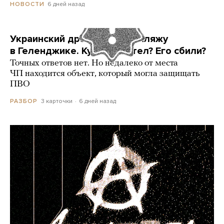
6 дней назад
НОВОСТИ
Украинский дрон попал по пляжу
в Геленджике. Куда он летел? Его сбили?
Точных ответов нет. Но недалеко от места
ЧП находится объект, который могла защищать
ПВО
3 карточки
6 дней назад
РАЗБОР