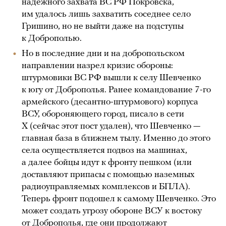
надежного захвата ВС РФ Покровска,
им удалось лишь захватить соседнее село
Гришино, но не выйти даже на подступы
к Доброполью.
Но в последние дни и на добропольском
направлении назрел кризис обороны:
штурмовики ВС РФ вышли к селу Шевченко
к югу от Доброполья. Ранее командование 7-го
армейского (десантно-штурмового) корпуса
ВСУ, обороняющего город, писало в сети
Х (сейчас этот пост удален), что Шевченко —
главная база в ближнем тылу. Именно до этого
села осуществляется подвоз на машинах,
а далее бойцы идут к фронту пешком (или
доставляют припасы с помощью наземных
радиоуправляемых комплексов и БПЛА).
Теперь фронт подошел к самому Шевченко. Это
может создать угрозу обороне ВСУ к востоку
от Доброполья, где они продолжают