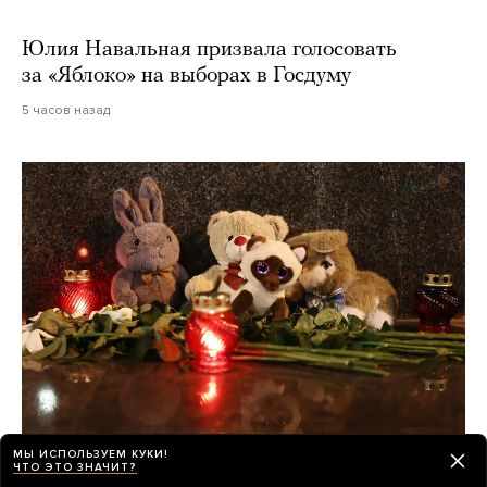
Юлия Навальная призвала голосовать
за «Яблоко» на выборах в Госдуму
5 часов назад
МЫ ИСПОЛЬЗУЕМ КУКИ!
О погибших при падении украинского
ЧТО ЭТО ЗНАЧИТ?