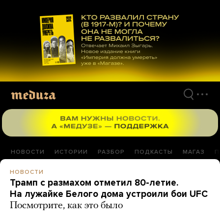
Перейти
к
материалам
НОВОСТИ
ИСТОРИИ
РАЗБОР
ПОДКАСТЫ
МАГАЗ
П
НОВОСТИ
Трамп с размахом отметил 80-летие.
На лужайке Белого дома устроили бои UFC
Посмотрите, как это было