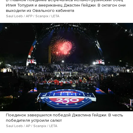
Илия Топурия и американец Джастин Гейджи. В октагон они
выходили из Овального кабинета
Saul Loeb / AFP / Scanpix / LETA
Поединок завершился победой Джастина Гейджи. В честь
победителя устроили салют
Saul Loeb / AP / Scanpix / LETA