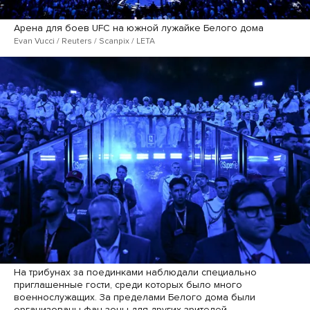
Арена для боев UFC на южной лужайке Белого дома
Evan Vucci / Reuters / Scanpix / LETA
На трибунах за поединками наблюдали специально
приглашенные гости, среди которых было много
военнослужащих. За пределами Белого дома были
организованы фан-зоны для других зрителей