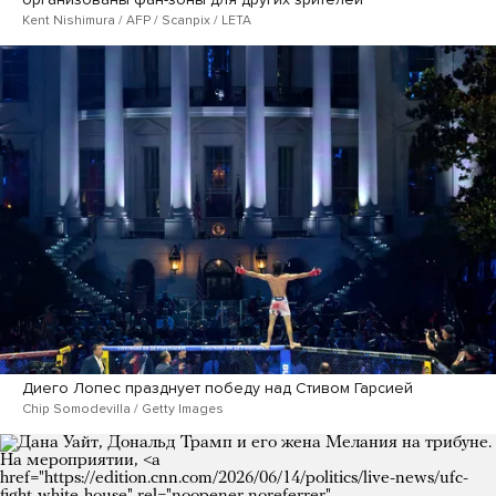
Kent Nishimura / AFP / Scanpix / LETA
Диего Лопес празднует победу над Стивом Гарсией
Chip Somodevilla / Getty Images