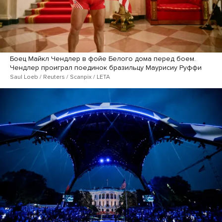
Боец Майкл Чендлер в фойе Белого дома перед боем.
Чендлер проиграл поединок бразильцу Маурисиу Руффи
Saul Loeb / Reuters / Scanpix / LETA