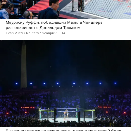
Маурисиу Руффи, победивший Майкла Чендлера,
разговаривает с Дональдом Трампом
Evan Vucci / Reuters / Scanpix / LETA
В главном поединке встречались испано-грузинский боец