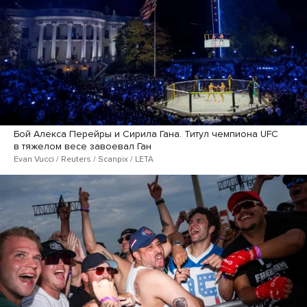
Бой Алекса Перейры и Сирила Гана. Титул чемпиона UFC
в тяжелом весе завоевал Ган
Evan Vucci / Reuters / Scanpix / LETA