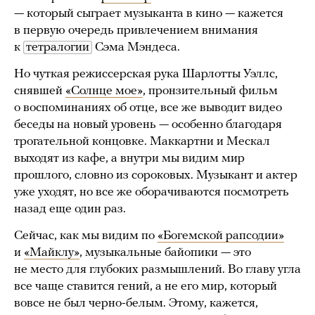
— который сыграет музыканта в кино — кажется
в первую очередь привлечением внимания
к
тетралогии
Сэма Мэндеса.
Но чуткая режиссерская рука Шарлотты Уэллс,
снявшей
«Солнце мое»
, пронзительный фильм
о воспоминаниях об отце, все же выводит видео
беседы на новый уровень — особенно благодаря
трогательной концовке. Маккартни и Мескал
выходят из кафе, а внутри мы видим мир
прошлого, словно из сороковых. Музыкант и актер
уже уходят, но все же оборачиваются посмотреть
назад еще один раз.
Сейчас, как мы видим по
«Богемской рапсодии»
и
«Майклу»
, музыкальные байопики — это
не место для глубоких размышлений. Во главу угла
все чаще ставится гений, а не его мир, который
вовсе не был черно-белым. Этому, кажется,