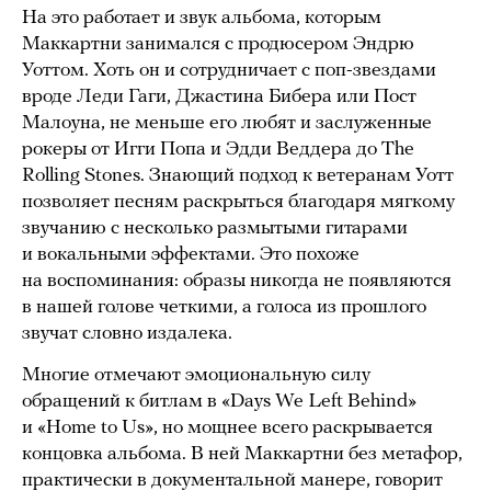
На это работает и звук альбома, которым
Маккартни занимался с продюсером Эндрю
Уоттом. Хоть он и сотрудничает с поп-звездами
вроде Леди Гаги, Джастина Бибера или Пост
Малоуна, не меньше его любят и заслуженные
рокеры от Игги Попа и Эдди Веддера до The
Rolling Stones. Знающий подход к ветеранам Уотт
позволяет песням раскрыться благодаря мягкому
звучанию с несколько размытыми гитарами
и вокальными эффектами. Это похоже
на воспоминания: образы никогда не появляются
в нашей голове четкими, а голоса из прошлого
звучат словно издалека.
Многие отмечают эмоциональную силу
обращений к битлам в «Days We Left Behind»
и «Home to Us», но мощнее всего раскрывается
концовка альбома. В ней Маккартни без метафор,
практически в документальной манере, говорит