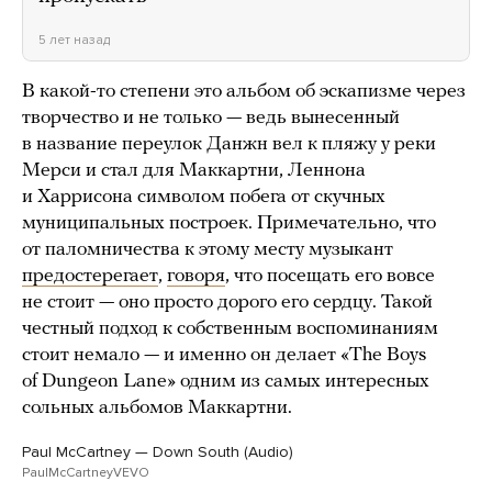
5 лет назад
В какой-то степени это альбом об эскапизме через
творчество и не только — ведь вынесенный
в название переулок Данжн вел к пляжу у реки
Мерси и стал для Маккартни, Леннона
и Харрисона символом побега от скучных
муниципальных построек. Примечательно, что
от паломничества к этому месту музыкант
предостерегает
,
говоря
, что посещать его вовсе
не стоит — оно просто дорого его сердцу. Такой
честный подход к собственным воспоминаниям
стоит немало — и именно он делает «The Boys
of Dungeon Lane» одним из самых интересных
сольных альбомов Маккартни.
Paul McCartney — Down South (Audio)
PaulMcCartneyVEVO