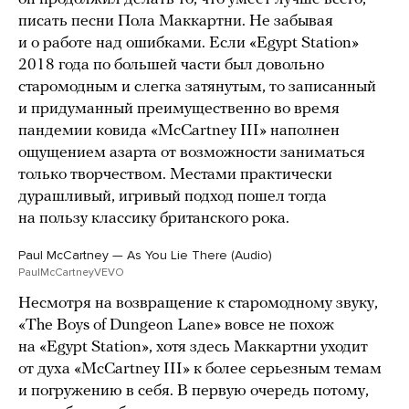
писать песни Пола Маккартни. Не забывая
и о работе над ошибками. Если «Egypt Station»
2018 года по большей части был довольно
старомодным и слегка затянутым, то записанный
и придуманный преимущественно во время
пандемии ковида «McCartney III» наполнен
ощущением азарта от возможности заниматься
только творчеством. Местами практически
дурашливый, игривый подход пошел тогда
на пользу классику британского рока.
Paul McCartney — As You Lie There (Audio)
PaulMcCartneyVEVO
Несмотря на возвращение к старомодному звуку,
«The Boys of Dungeon Lane» вовсе не похож
на «Egypt Station», хотя здесь Маккартни уходит
от духа «McCartney III» к более серьезным темам
и погружению в себя. В первую очередь потому,