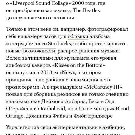
о «Liverpool Sound Collage» 2000 года, где
он преобразовывал музыку The Beatles
до неузнаваемого состояния.
Только в этом веке он, например, фотографировал
себя на камеру часов для
обложки
альбома
и сотрудничал со Starbucks, чтобы протестировать
новые
возможности
распространения музыки.
Вслед за типичным для музыканта его уровня
альбомом каверов «Kisses on the Bottom»
он выпустил в 2013-м «New», в котором
принципиально работал с новыми для него
продюсерами. А в предыдущем «McCartney III»
позвал для сборника ремиксов не только очевидно
знакомых ему Деймона Албарна, Бека и Эда
ОʼБрайена из Radiohead, но и более молодых Blood
Orange, Доминика Файка и Фиби Бриджерс.
Удовлетворив свои экспериментальные амбиции,
он продолжил делать то, что умеет лучше всего, —