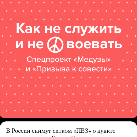
В России снимут ситком «ПВЗ» о пункте