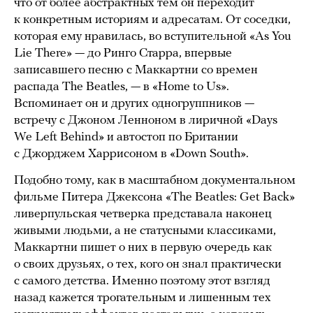
что от более абстрактных тем он переходит
к конкретным историям и адресатам. От соседки,
которая ему нравилась, во вступительной «As You
Lie There» — до Ринго Старра, впервые
записавшего песню с Маккартни со времен
распада The Beatles, — в «Home to Us».
Вспоминает он и других одногруппников —
встречу с Джоном Ленноном в лиричной «Days
We Left Behind» и автостоп по Британии
с Джорджем Харрисоном в «Down South».
Подобно тому, как в масштабном документальном
фильме Питера Джексона «The Beatles: Get Back»
ливерпульская четверка представала наконец
живыми людьми, а не статусными классиками,
Маккартни пишет о них в первую очередь как
о своих друзьях, о тех, кого он знал практически
с самого детства. Именно поэтому этот взгляд
назад кажется трогательным и лишенным тех