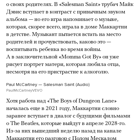
о своих родителях. В «Salesman Saint» трубач Майк
Дэвис вступает в контраст с привычным звуком
альбома — но его игра напоминает о музыке,
которая, скорее всего, играла в доме Маккартни
в детстве. Музыкант пытается встать на место
родителей и прочувствовать, каково это —
воспитывать ребенка во время войны.
А в заключительной «Momma Got By» он уже
рисует портрет матери, которая любила отца,
несмотря на его пристрастие к алкоголю.
Paul McCartney — Salesman Saint (Audio)
PaulMcCartneyVEVO
Хотя работа над «The Boys of Dungeon Lane»
началась еще в 2021 году, Маккартни словно
заранее вступает в диалог с будущими фильмами
о The Beatles, которые выйдут в апреле 2028-го.
Из-за них вышедший неделю назад на канале
Маккартни его
разговор
с Полом Мескалом