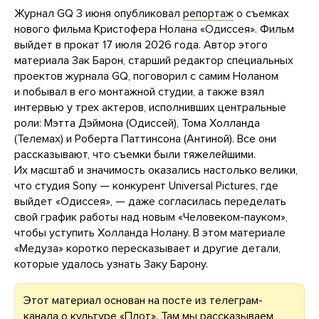
Журнал GQ 3 июня опубликовал
репортаж
о съемках
нового фильма Кристофера Нолана «Одиссея». Фильм
выйдет в прокат 17 июля 2026 года. Автор этого
материала Зак Барон, старший редактор специальных
проектов журнала GQ, поговорил с самим Ноланом
и побывал в его монтажной студии, а также взял
интервью у трех актеров, исполнивших центральные
роли: Мэтта Дэймона (Одиссей), Тома Холланда
(Телемах) и Роберта Паттинсона (Антиной). Все они
рассказывают, что съемки были тяжелейшими.
Их масштаб и значимость оказались настолько велики,
что студия Sony — конкурент Universal Pictures, где
выйдет «Одиссея», — даже согласилась переделать
свой график работы над новым «Человеком-пауком»,
чтобы уступить Холланда Нолану. В этом материале
«Медуза» коротко пересказывает и другие детали,
которые удалось узнать Заку Барону.
Этот материал основан на посте из телеграм-
канала о культуре
«Плот»
. Там мы рассказываем