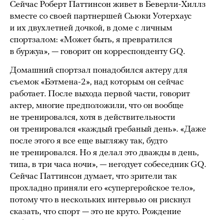
Сейчас Роберт Паттинсон живет в Беверли-Хиллз
вместе со своей партнершей Сьюки Уотерхаус
и их двухлетней дочкой, в доме с личным
спортзалом: «Может быть, я превратился
в буржуа», — говорит он корреспонденту GQ.
Домашний спортзал понадобился актеру для
съемок «Бэтмена-2», над которым он сейчас
работает. После выхода первой части, говорит
актер, многие предположили, что он вообще
не тренировался, хотя в действительности
он тренировался «каждый гребаный день». «Даже
после этого я все еще выгляжу так, будто
не тренировался. Но я делал это дважды в день,
типа, в три часа ночи», — негодует собеседник GQ.
Сейчас Паттинсон думает, что зрители так
прохладно приняли его «супергеройское тело»,
потому что в нескольких интервью он рискнул
сказать, что спорт — это не круто. Рождение