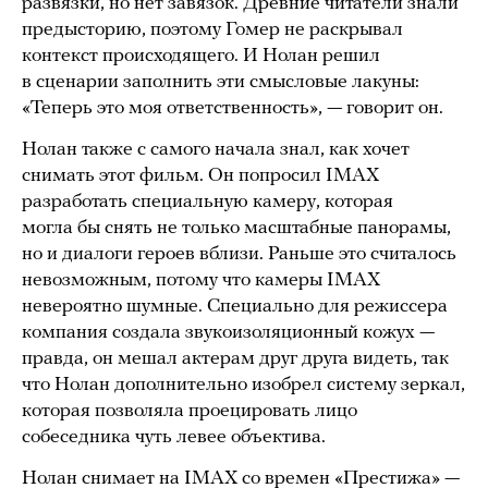
развязки, но нет завязок. Древние читатели знали
предысторию, поэтому Гомер не раскрывал
контекст происходящего. И Нолан решил
в сценарии заполнить эти смысловые лакуны:
«Теперь это моя ответственность», — говорит он.
Нолан также с самого начала знал, как хочет
снимать этот фильм. Он попросил IMAX
разработать специальную камеру, которая
могла бы снять не только масштабные панорамы,
но и диалоги героев вблизи. Раньше это считалось
невозможным, потому что камеры IMAX
невероятно шумные. Специально для режиссера
компания создала звукоизоляционный кожух —
правда, он мешал актерам друг друга видеть, так
что Нолан дополнительно изобрел систему зеркал,
которая позволяла проецировать лицо
собеседника чуть левее объектива.
Нолан снимает на IMAX со времен «Престижа» —