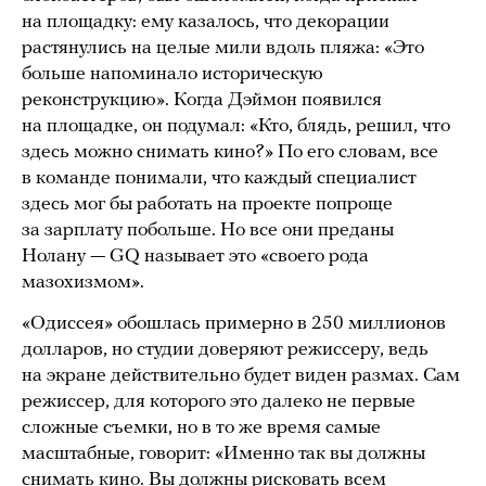
на площадку: ему казалось, что декорации
растянулись на целые мили вдоль пляжа: «Это
больше напоминало историческую
реконструкцию». Когда Дэймон появился
на площадке, он подумал: «Кто, блядь, решил, что
здесь можно снимать кино?» По его словам, все
в команде понимали, что каждый специалист
здесь мог бы работать на проекте попроще
за зарплату побольше. Но все они преданы
Нолану — GQ называет это «своего рода
мазохизмом».
«Одиссея» обошлась примерно в 250 миллионов
долларов, но студии доверяют режиссеру, ведь
на экране действительно будет виден размах. Сам
режиссер, для которого это далеко не первые
сложные съемки, но в то же время самые
масштабные, говорит: «Именно так вы должны
снимать кино. Вы должны рисковать всем