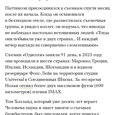
Паттинсон присоединился к съемкам спустя месяц
после их начала. Когда он остановился
в безлюдном отеле, где разместилась съемочная
группа, и увидел коллег, он подумал, что никогда
не наблюдал настолько истощенных людей: «Тогда
они побывали уже в двух странах… И каждый
вечер выглядели совершенно сломленными».
Съемки «Одиссеи» заняли 91 день, в 2025 году
они проходили в шести странах: Марокко, Греции,
Италии, Исландии, Шотландии и в водном
резервуаре Фолс-Лейк на территории студии
Universal в Соединенных Штатах. За это время
Нолан
отснял
более двух миллионов футов (600
километров) пленки IMAX.
Том Холланд, который уже десять лет играет
Человека-паука и знает многое о съемках
блокбастеров, был ошеломлен, когда приехал