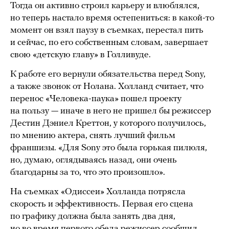
Тогда он активно строил карьеру и влюблялся,
но теперь настало время остепениться: в какой-то
момент он взял паузу в съемках, перестал пить
и сейчас, по его собственным словам, завершает
свою «детскую главу» в Голливуде.
К работе его вернули обязательства перед Sony,
а также звонок от Нолана. Холланд считает, что
перенос «Человека-паука» пошел проекту
на пользу — иначе в него не пришел бы режиссер
Дестин Дэниел Креттон, у которого получилось,
по мнению актера, снять лучший фильм
франшизы. «Для Sony это была горькая пилюля,
но, думаю, оглядываясь назад, они очень
благодарны за то, что это произошло».
На съемках «Одиссеи» Холланда потрясла
скорость и эффективность. Первая его сцена
по графику должна была занять два дня,
но во время первого обеда режиссер сообщил