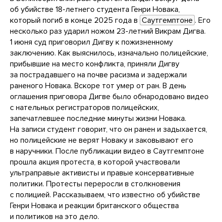
об убийстве 18-летнего студента Генри Новака,
который погиб в конце 2025 года в
Саутгемптоне
. Его
несколько раз ударил ножом 23-летний Викрам Дигва.
1 июня суд приговорил Дигву к пожизненному
заключению. Как выяснилось, изначально полицейские,
прибывшие на место конфликта, приняли Дигву
за пострадавшего на почве расизма и задержали
раненого Новака. Вскоре тот умер от ран. В день
оглашения приговора Дигве было обнародовано видео
с нательных регистраторов полицейских,
запечатлевшее последние минуты жизни Новака.
На записи студент говорит, что он ранен и задыхается,
но полицейские не верят Новаку и заковывают его
в наручники. После публикации видео в Саутгемптоне
прошла акция протеста, в которой участвовали
ультраправые активисты и правые консервативные
политики. Протесты переросли в столкновения
с полицией. Рассказываем, что известно об убийстве
Генри Новака и реакции британского общества
и политиков на это дело.