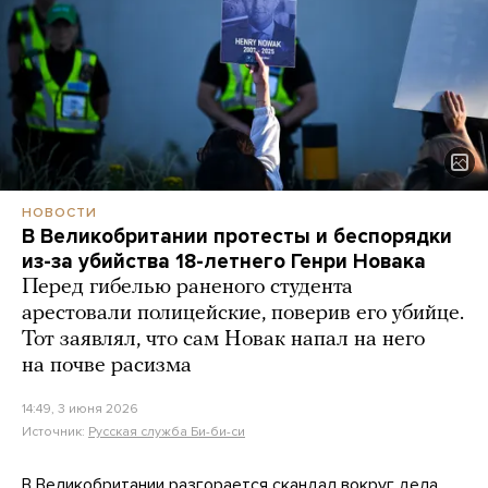
НОВОСТИ
В Великобритании протесты и беспорядки
из-за убийства 18-летнего Генри Новака
Перед гибелью раненого студента
арестовали полицейские, поверив его убийце.
Тот заявлял, что сам Новак напал на него
на почве расизма
14:49, 3 июня 2026
Источник:
Русская служба Би-би-си
В Великобритании разгорается скандал вокруг дела