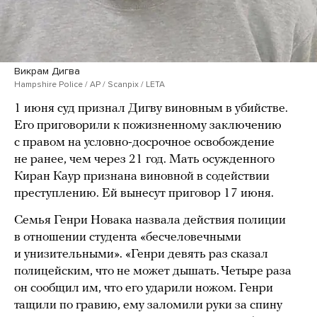
Викрам Дигва
Hampshire Police / AP / Scanpix / LETA
1 июня суд признал Дигву виновным в убийстве.
Его приговорили к пожизненному заключению
с правом на условно-досрочное освобождение
не ранее, чем через 21 год. Мать осужденного
Киран Каур признана виновной в содействии
преступлению. Ей вынесут приговор 17 июня.
Семья Генри Новака назвала действия полиции
в отношении студента «бесчеловечными
и унизительными». «Генри девять раз сказал
полицейским, что не может дышать. Четыре раза
он сообщил им, что его ударили ножом. Генри
тащили по гравию, ему заломили руки за спину