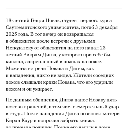
18-летний Генри Новак, студент первого курса
Саутгемптонского университета,
погиб
3 декабря
2025 года. В тот вечер он возвращался
в общежитие после встречи с друзьями.
Неподалеку от общежития на него напал 23-
летний Викрам Дигва, у которого при себе был
кинжал, закрепленный в ножнах на поясе.
Момента встречи Новака и Дигвы, как
и нападения, никто не видел. Жители соседних
домов слышали крики Новака, что его ударили
ножом и он умирает.
По данным обвинения, Дигва нанес Новаку пять
ножевых ранений, в том числе смертельный удар
в грудь. После нападения Дигва позвонил матери
Киран Каур и попросил забрать кинжал
до приезда полиции. Позже его нашли в доме