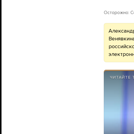
Осторожно: С
Александр
Венявкин
российско
электрон
ЧИТАЙТЕ 