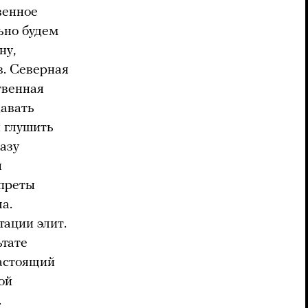
венное
ьно будем
ну,
в. Северная
твенная
давать
и глушить
азу
ы
апреты
а.
тации элит.
ьтате
настоящий
ой
.