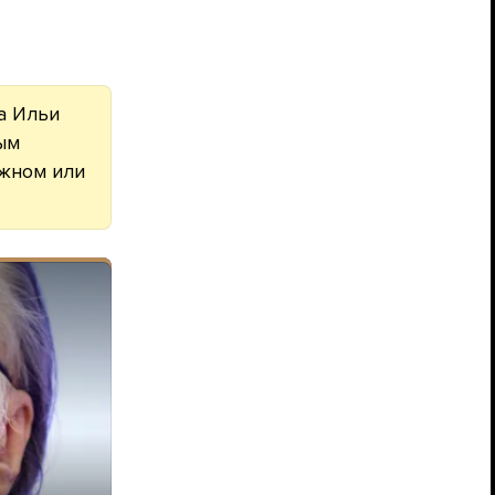
а Ильи
ым
ажном или