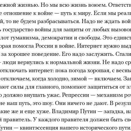
ежной жизнью. Но мы всю жизнь воюем. Ответст
е отношение к войне — путь к миру. Если мы реал
й, то не будем разбрасываться. Надо не ждать вой
ь государство войны для защиты от любых вызово
лот гуманизма, демократии и свободы. Это единс
торая помогла России в войне. Интернет нужно вы
 за хорошее поведение. Его надо заслужить. Стал
 люди вернулись к нормальной жизни. Не надо ср
отключать интернет: пока погода хорошая, с весн
 отключаем, когда холодно, зимой — включаем. З
ют силы для главного, помогают защититься от зл
о должно внушать ужас. Репрессии — механизм ро
е наш путь, это шоу. Они ничего не дают. В резул
акие же и еще хуже. Владимир Путин — загадка, 
 правитель. У каждого правителя должен быть св
утин — квинтэссенция нашего исторического пути