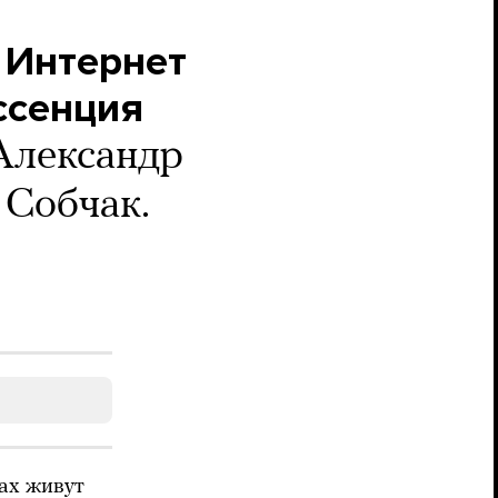
 Интернет
ссенция
Александр
 Собчак.
ах живут