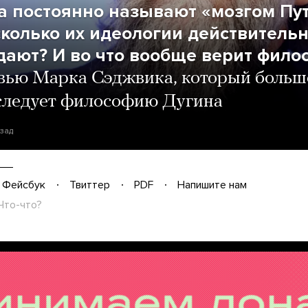
а постоянно называют «мозгом Пут
сколько их идеологии действитель
дают? И во что вообще верит фило
вью Марка Сэджвика, который больш
следует философию Дугина
азад
Фейсбук
Твиттер
PDF
Напишите нам
Что-что?