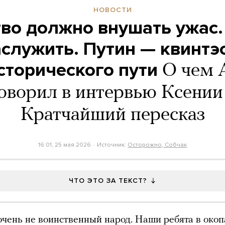
НОВОСТИ
тво должно внушать ужас.
аслужить. Путин — квинтэ
сторического пути
О чем 
оворил в интервью Ксении
Кратчайший пересказ
16:01, 25 мая 2026
Источник:
Осторожно, Собчак
ЧТО ЭТО ЗА ТЕКСТ?
очень не воинственный народ. Наши ребята в окоп