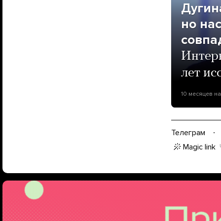
Дугин
но на
совпа
Интер
лет ис
10 месяцев н
Телеграм
Magic link