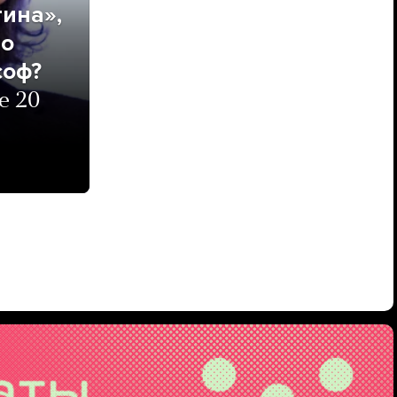
ина»,
но
соф?
е 20