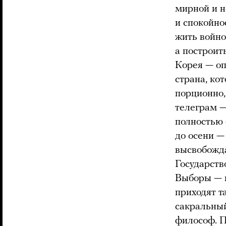
мирной и н
и спокойно
жить войно
а построит
Корея — оп
страна, ко
порционно,
телеграм —
полностью 
до осени —
высвобожда
Государств
Выборы — н
приходят т
сакральный
философ. П