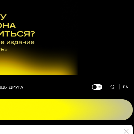
EN
ЩЬ ДРУГА