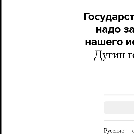
Государс
надо з
нашего и
Дугин г
Русские — 