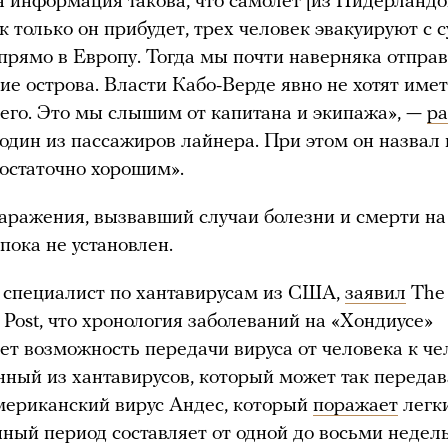
 информация такова, что самолет [из Нидерландо
ак только он прибудет, трех человек эвакуируют с 
 прямо в Европу. Тогда мы почти наверняка отпра
ие острова. Власти Кабо-Верде явно не хотят имет
его. Это мы слышим от капитана и экипажа», —
ра
 один из пассажиров лайнера. При этом он назвал
достаточно хорошим».
аражения, вызвавший случаи болезни и смерти на
пока не установлен.
 специалист по хантавирусам из США,
заявил
The
 Post, что хронология заболеваний на «Хондиусе»
ет возможность передачи вируса от человека к че
нный из хантавирусов, который может так передав
ериканский вирус Андес, который
поражает
легки
ный период составляет от одной до восьми недель,