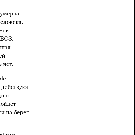
 умерла
человека,
лены
 ВОЗ.
ршая
ей
 нет.
ide
, действуют
цию
дойдет
ти на берег