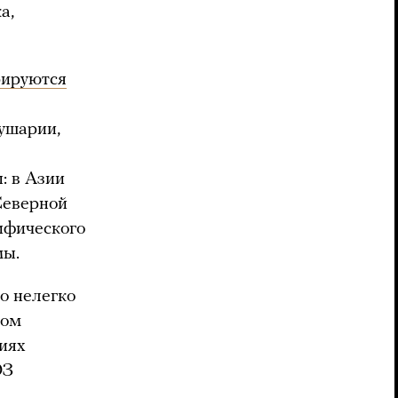
а,
рируются
лушарии,
: в Азии
Северной
ифического
мы.
о нелегко
лом
ниях
ОЗ