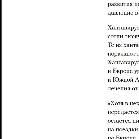
развития п
давление в
Хантавирус
сотни тыся
Те из хант
поражают
п
Хантавирус
и Европе у
и Южной Ам
лечения от
«Хотя в не
передается
остается н
на поездки
по Европе,