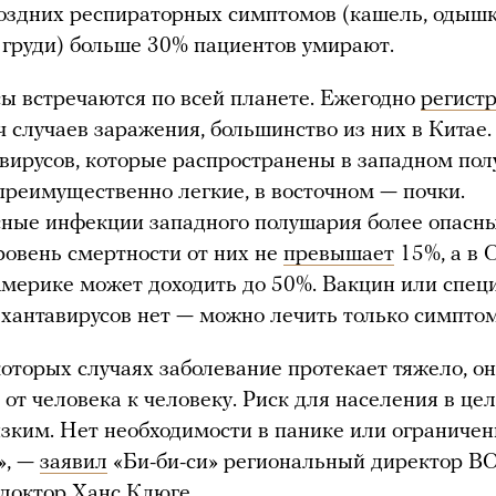
оздних респираторных симптомов (кашель, одышк
 груди) больше 30% пациентов умирают.
ы встречаются по всей планете. Ежегодно
регист
ч случаев заражения, большинство из них в Китае.
авирусов, которые распространены в западном по
реимущественно легкие, в восточном — почки.
ные инфекции западного полушария более опасны
ровень смертности от них не
превышает
15%, а в 
ерике может доходить до 50%. Вакцин или спец
 хантавирусов нет — можно лечить только симпто
которых случаях заболевание протекает тяжело, он
 от человека к человеку. Риск для населения в це
изким. Нет необходимости в панике или ограниче
», —
заявил
«Би-би-си» региональный директор В
 доктор Ханс Клюге.