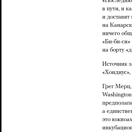
«Последняя
в пути, и к
и доставят
на Канарск
ничего общ
«Би-би-си»
на борту «
Источник з
«Хондиус», 
Грег Мерц,
Washington
предполага
а единстве
это южноам
инкубацион