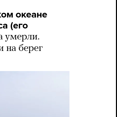
ком океане
а (его
а умерли.
 на берег