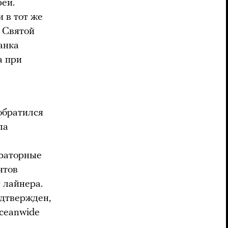
реи.
и в тот же
в Святой
анка
а при
 обратился
ла
ораторные
нтов
 лайнера.
одтвержден,
ceanwide