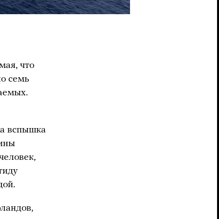
мая, что
но семь
аемых.
ла вспышка
тины
человек,
тиду
дой.
рландов,