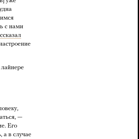
в] уже
судна
вимся
ь с нами
ссказал
 настроение
 лайнере
ловеку,
аться, —
е. Его
 а в случае