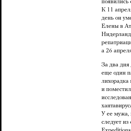
появились 
К 11 апрел
день он ум
Елены в Ат
Нидерландо
репатриаци
а 26 апрел
За два дня
еще один п
лихорадка 
и поместил
исследован
хантавирус
У ее мужа,
следует из
Expeditions