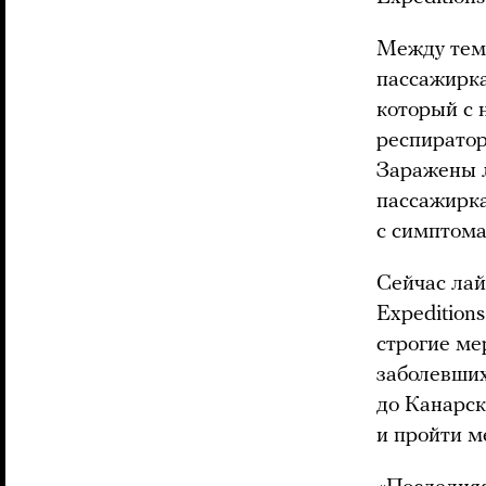
Между тем,
пассажирка
который с 
респирато
Заражены л
пассажирка
с симптома
Сейчас лай
Expedition
строгие ме
заболевших
до Канарск
и пройти м