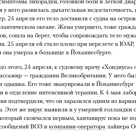
симптомы лихорадки, головной боли и легкой диа
я у него развилась дыхательная недостаточность, 
ер. 24 апреля его тело доставили с судна на остро
лантическом океане. Жена умершего, тоже гражд
в, сошла на берег, чтобы сопровождать тело муж
и. 25 апреля ей стало плохо при перелете в ЮАР,
я она умерла в больнице в Йоханнесбурге.
 до этого, 24 апреля, к судовому врачу «Хондиуса»
ассажир — гражданин Великобритании. У него бы
и одышка. Его тоже эвакуировали в Йоханнесбург
и в отделение интенсивной терапии. К 4 мая лаб
ия подтвердили, что он заразился одним из вариа
а. Этот же вирус выявили и у умершей голландки с
 который скончался первым, хантавирус пока не п
 сообщений ВОЗ и
компании-оператора
лайнера O
.