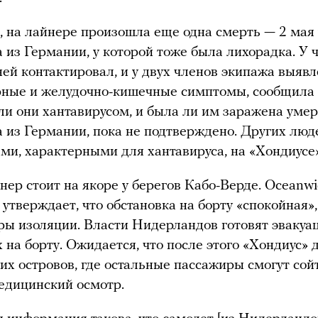
 на лайнере произошла еще одна смерть — 2 мая
 из Германии, у которой тоже была лихорадка. У 
ней контактировал, и у двух членов экипажа выяв
рные и желудочно-кишечные симптомы, сообщила
и они хантавирусом, и была ли им заражена уме
 из Германии, пока не подтверждено. Других люд
ми, характерными для хантавируса, на «Хондиусе»
нер стоит на якоре у берегов Кабо-Верде. Oceanw
s утверждает, что обстановка на борту «спокойная»
ры изоляции. Власти Нидерландов готовят эвакуа
 на борту. Ожидается, что после этого «Хондиус» 
их островов, где остальные пассажиры смогут сой
едицинский осмотр.