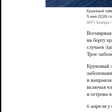
Круизный лай
5 мая 2026 г
AFP / Scanpix 
Всемирная
на борту к
случаев
ха
Трое забол
Круизный л
заболевани
и направля
включая чл
и острова 
6 апреля у