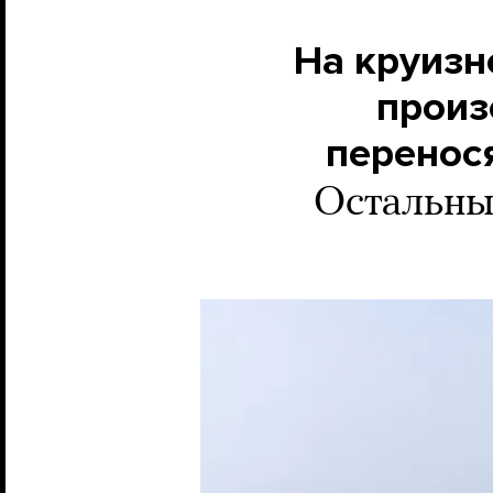
На круизн
произ
перенос
Остальны