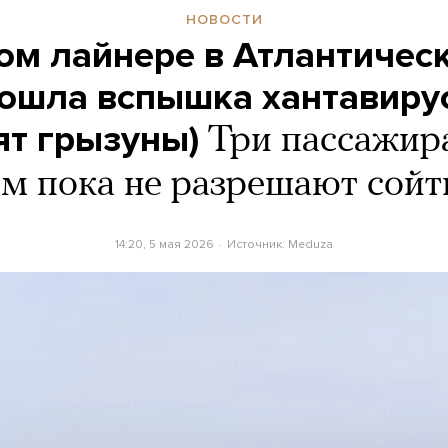
НОВОСТИ
ом лайнере в Атлантичес
ошла вспышка хантавирус
ят грызуны)
Три пассажир
м пока не разрешают сойти
14:20, 5 мая 2026
Источник:
Meduza