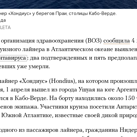
нер «Хондиус» у берегов Праи, столицы Кабо-Верде.
ода
/ LETA
 организация здравоохранения (ВОЗ)
сообщила
4 
руизного лайнера в Атлантическом океане выявле
нтавируса
: два подтвержденных и пять предполаг
евших уже умерли.
айнер «Хондиус» (Hondius), на котором произош
я, 1 апреля вышел из города Ушуая на юге Арген
лся в Кабо-Верде. На борту находились около 150 
енов экипажа. Участники круиза посетили Антарк
в Южной Атлантике, известные своей дикой приро
 одного из пассажиров лайнера, гражданина Ниде