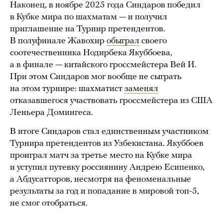
Наконец, в ноябре 2025 года Синдаров победил
в Кубке мира по шахматам — и получил
приглашение на Турнир претендентов.
В полуфинале Жавохир
обыграл
своего
соотечественника Нодирбека Якуббоева,
а в финале — китайского гроссмейстера Вей И.
При этом Синдаров мог вообще не сыграть
на этом турнире: шахматист
заменял
отказавшегося участвовать гроссмейстера из США
Леньера Домингеса.
В итоге Синдаров стал единственным участником
Турнира претендентов из Узбекистана. Якуббоев
проиграл матч за третье место на Кубке мира
и уступил путевку россиянину Андрею Есипенко,
а Абдусатторов, несмотря на феноменальные
результаты за год и попадание в мировой топ-5,
не смог отобраться.