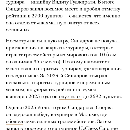
турнира — индийцу Видиту Гуджирати. В итоге
Синдаров занял восьмое место и пробил отметку
рейтинга в 2700 пунктов — считается, что именно
она отделяет «шахматную элиту» от всех
остальных.
Несмотря на сильную игру, Синдаров не получал
приглашения на закрытые турниры, в которых
играют гроссмейстеры из мирового топ-10 (сам
он занимал 35-е место). Поэтому шахматист
участвовал в открытых турнирах, где конкуренция
гораздо выше. За 2024-й Синдаров отыграл
несколько открытых турниров с переменным
успехом, но удержать рейтинг не сумел —
к январю 2025 года он
опустился
до 2692 пунктов.
Однако 2025-й стал годом Синдарова. Сперва
он одержал победу в турнире в Мальмё, где
обошел
семь сильных гроссмейстеров. Затем
занял
второе место на турнире UzChess Cup, где