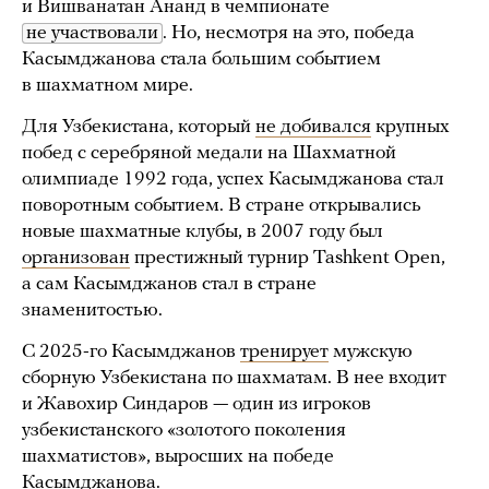
и Вишванатан Ананд в чемпионате
не участвовали
. Но, несмотря на это, победа
Касымджанова стала большим событием
в шахматном мире.
Для Узбекистана, который
не добивался
крупных
побед с серебряной медали на Шахматной
олимпиаде 1992 года, успех Касымджанова стал
поворотным событием. В стране открывались
новые шахматные клубы, в 2007 году был
организован
престижный турнир Tashkent Open,
а сам Касымджанов стал в стране
знаменитостью.
С 2025-го Касымджанов
тренирует
мужскую
сборную Узбекистана по шахматам. В нее входит
и Жавохир Синдаров — один из игроков
узбекистанского «золотого поколения
шахматистов», выросших на победе
Касымджанова.