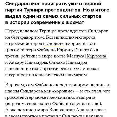
Синдаров мог проиграть уже в первой
партии Турнира претендентов. Но в итоге
выдал один из самых сильных стартов
в истории современных шахмат
Перед началом Турнира претендентов Синдаров
не был фаворитом. Большинство экспертов
и гроссмейстеров
выделяли
американского
гроссмейстера Фабиано Каруану. У него был
третий рейтинг в мире после Магнуса
Карлсена
и Хикару Накамуры. Однако Накамура
в последние годы практически не участвовал
в турнирах по классическим шахматам.
Впрочем, сам Фабиано перед турниром оценивал
шансы Синдарова как «хорошие» — и отмечал, что
гроссмейстер может неожиданно выиграть
(впрочем, свои шансы Фабиано оценил выше).
А экс-чемпион мира Вишванатан Ананд и вовсе
в своем прогнозе
поставил
Синдарова наравне