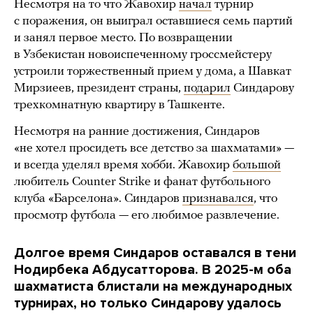
Несмотря на то что Жавохир
начал
турнир
с поражения, он выиграл оставшиеся семь партий
и занял первое место. По возвращении
в Узбекистан новоиспеченному гроссмейстеру
устроили торжественный прием у дома, а Шавкат
Мирзиеев, президент страны,
подарил
Синдарову
трехкомнатную квартиру в Ташкенте.
Несмотря на ранние достижения, Синдаров
«не хотел просидеть все детство за шахматами» —
и всегда уделял время хобби. Жавохир
большой
любитель Counter Strike и фанат футбольного
клуба «Барселона». Синдаров
признавался
, что
просмотр футбола — его любимое развлечение.
Долгое время Синдаров оставался в тени
Нодирбека Абдусатторова. В 2025-м оба
шахматиста блистали на международных
турнирах, но только Синдарову удалось