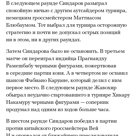
В следующем раунде Синдаров разыграл
спокойную ничью с другим аутсайдером турнира,
немецким гроссмейстером Маттиасом
Блюбаумом. Тот выбрал для турнира осторожную
стратегию и почти не допускал острых позиций
ни в этом, ни в других раундах.
Затем Синдарова было не остановить. В третьем
матче он переиграл индийца Прагнандху
Рамешбабу черными фигурами, пожертвовав
в середине партии коня. А в четвертом не оставил
шансов Фабиано Каруане, который делил с ним
первое место. В следующем раунде Жавохир
обыграл неудачно стартовавшего в турнире Хикару
Накамуру черными фигурами — соперник
продумал над одним из ходов больше часа.
В шестом раунде Синдаров победил в партии
против китайского гроссмейстера Вей
И и
оторвался
от ближайшего преследователя,