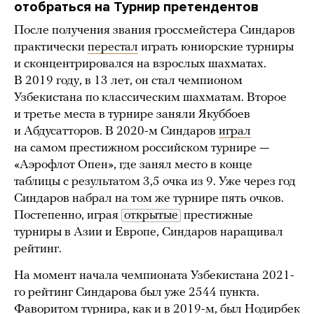
отобраться на Турнир претендентов
После получения звания гроссмейстера Синдаров
практически
перестал
играть юниорские турниры
и сконцентрировался на взрослых шахматах.
В 2019 году, в 13 лет, он стал чемпионом
Узбекистана по классическим шахматам. Второе
и третье места в турнире заняли Якуббоев
и Абдусатторов. В 2020-м Синдаров
играл
на самом престижном российском турнире —
«Аэрофлот Опен», где занял место в конце
таблицы с результатом 3,5 очка из 9. Уже через год
Синдаров набрал на том же турнире пять очков.
Постепенно, играя
открытые
престижные
турниры в Азии и Европе, Синдаров наращивал
рейтинг.
На момент начала чемпионата Узбекистана 2021-
го рейтинг Синдарова был уже 2544 пункта.
Фаворитом турнира, как и в 2019-м,
был
Нодирбек