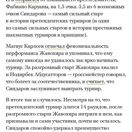
Фабиано Каруаны, на 1,5 очка. 5,5 из 6 возможных
очков Синдарова — самый сильный старт
в истории претендентских турниров (и один
из самых сильных стартов в истории престижных
шахматных турниров в принципе).
Магнус Карлсен
отмечал
феноменальность
перформанса Жавохира и упоминал, что ему
самому никогда не удавалось так ярко начинать
турнир. За разгромный старт Жавохира хвалил
и Нодирбек Абдусатторов — гроссмейстер говорил,
что болеет за соотечественника, и
считает
, что
Синдаров заслуживает выиграть турнир.
В итоге так и случилось. Несмотря на то, что
претендентский турнир длится 14 раундов, после
разгромного старта Жавохира интриги в нем, как
признавали и сами участники, почти не осталось.
Синдаров спокойно удержал преимущество