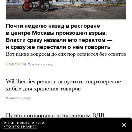
Почти неделю назад в ресторане
в центре Москвы произошел взрыв.
Власти сразу назвали его терактом —
и сразу же перестали о нем говорить
Вот какие вопросы до сих пор остаются без ответов
15 часов назад
НОВОСТИ
Wildberries решила запустить «партнерские
хабы» для хранения товаров
15 часов назад
Путин поговорил с полковником ВДВ,
которого в прошлом году «похоронили» z-
МЫ ИСПОЛЬЗУЕМ КУКИ!
ЧТО ЭТО ЗНАЧИТ?
блогеры