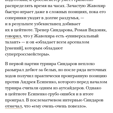
распределять время на часах. Зачастую Жавохир
быстро играет даже в сложных позициях, пока его
соперники уходят в долгие раздумья, —
и в результате узбекистанец добивает
их в цейтноте. Тренер Синдарова, Роман Видоняк,
говорил
, что у Жавохира есть «универсальный
талант» — и он «обладает всем арсеналом
[умений], которым обладают
супергроссмейстеры».
В первой партии турнира Синдаров неплохо
разыграл дебют за белых, но после ряда неточных
ходов получил практически проигранную позицию
против Андрея Есипенко, которого перед началом
турнира считали одним из аутсайдеров. Однако
в цейтноте Есипенко грубо ошибся и в итоге
проиграл. В послематчевом интервью Синдаров
отмечал
, что «ему очень-очень повезло».