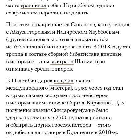
часто
сравнивал
себя с Нодирбеком, однако
со временем перестал это делать.
При этом, как признается Синдаров, конкуренция
с Абдусатторовым и Нодирбеком Якуббоевым
(другим сильным молодым шахматистом
из Узбекистана) мотивировала его. В 2018 году эта
троица в составе сборной Узбекистана впервые
в истории страны
выиграла
Шахматную
олимпиаду среди юниоров.
В 11 лет Синдаров
получил
звание
международного
мастера
, а уже через год стал
вторым самым молодым гроссмейстером
в истории шахмат после Сергея
Карякина
. Для
получения звания Синдарову нужно было
удержать отметку в 2500 пунктов рейтинга
и обыграть других гроссмейстеров — этого
он добился на турнире в Будапеште в 2018-м.