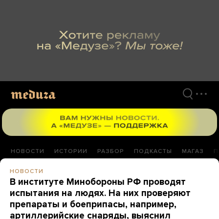
Перейти
к
материалам
НОВОСТИ
ИСТОРИИ
РАЗБОР
ПОДКАСТЫ
МАГАЗ
П
НОВОСТИ
В институте Минобороны РФ проводят
испытания на людях. На них проверяют
препараты и боеприпасы, например,
артиллерийские снаряды, выяснил