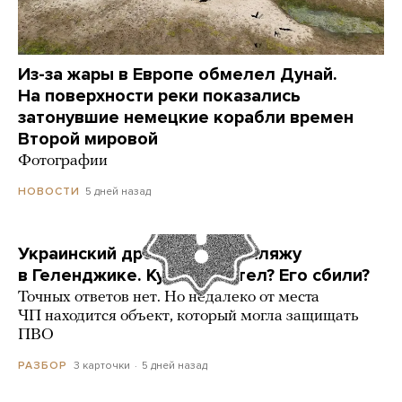
Из-за жары в Европе обмелел Дунай.
На поверхности реки показались
затонувшие немецкие корабли времен
Второй мировой
Фотографии
5 дней назад
НОВОСТИ
Украинский дрон попал по пляжу
в Геленджике. Куда он летел? Его сбили?
Точных ответов нет. Но недалеко от места
ЧП находится объект, который могла защищать
ПВО
3 карточки
5 дней назад
РАЗБОР