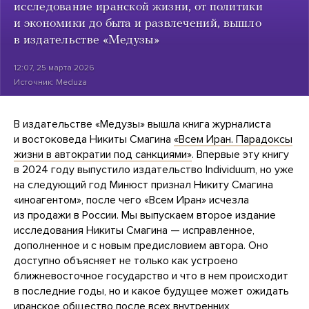
исследование иранской жизни, от политики
и экономики до быта и развлечений, вышло
в издательстве «Медузы»
12:07, 25 марта 2026
Источник:
Meduza
В издательстве «Медузы» вышла книга журналиста
и востоковеда Никиты Смагина
«Всем Иран. Парадоксы
жизни в автократии под санкциями»
. Впервые эту книгу
в 2024 году выпустило издательство Individuum, но уже
на следующий год Минюст признал Никиту Смагина
«иноагентом», после чего «Всем Иран» исчезла
из продажи в России. Мы выпускаем второе издание
исследования Никиты Смагина — исправленное,
дополненное и с новым предисловием автора. Оно
доступно объясняет не только как устроено
ближневосточное государство и что в нем происходит
в последние годы, но и какое будущее может ожидать
иранское общество после всех внутренних