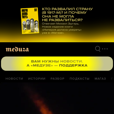
Перейти
к
материалам
НОВОСТИ
ИСТОРИИ
РАЗБОР
ПОДКАСТЫ
МАГАЗ
П