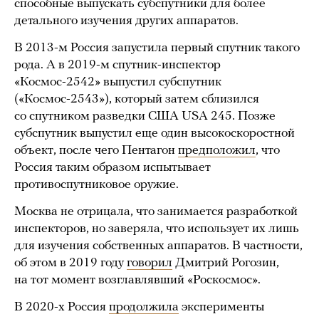
способные выпускать субспутники для более
детального изучения других аппаратов.
В 2013-м Россия запустила первый спутник такого
рода. А в 2019-м спутник-инспектор
«Космос-2542» выпустил субспутник
(«Космос-2543»), который затем сблизился
со спутником разведки США USA 245. Позже
субспутник выпустил еще один высокоскоростной
объект, после чего Пентагон
предположил
, что
Россия таким образом испытывает
противоспутниковое оружие.
Москва не отрицала, что занимается разработкой
инспекторов, но заверяла, что использует их лишь
для изучения собственных аппаратов. В частности,
об этом в 2019 году
говорил
Дмитрий Рогозин,
на тот момент возглавлявший «Роскосмос».
В 2020-х Россия
продолжила
эксперименты