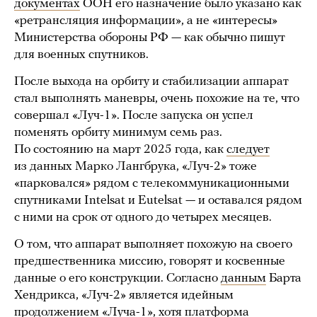
документах
ООН его назначение было указано как
«ретрансляция информации», а не «интересы»
Министерства обороны РФ — как обычно пишут
для военных спутников.
После выхода на орбиту и стабилизации аппарат
стал выполнять маневры, очень похожие на те, что
совершал «Луч-1». После запуска он успел
поменять орбиту минимум семь раз.
По состоянию на март 2025 года, как
следует
из данных Марко Лангбрука, «Луч-2» тоже
«парковался» рядом с телекоммуникационными
спутниками Intelsat и Eutelsat — и оставался рядом
с ними на срок от одного до четырех месяцев.
О том, что аппарат выполняет похожую на своего
предшественника миссию, говорят и косвенные
данные о его конструкции. Согласно
данным
Барта
Хендрикса, «Луч-2» является идейным
продолжением «Луча-1», хотя платформа