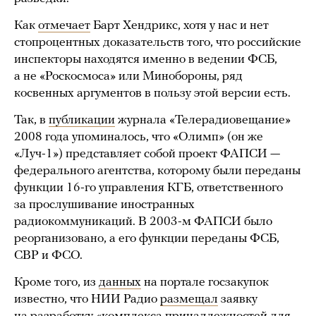
Как
отмечает
Барт Хендрикс, хотя у нас и нет
стопроцентных доказательств того, что российские
инспекторы находятся именно в ведении ФСБ,
а не «Роскосмоса» или Минобороны, ряд
косвенных аргументов в пользу этой версии есть.
Так, в
публикации
журнала «Телерадиовещание»
2008 года упоминалось, что «Олимп» (он же
«Луч-1») представляет собой проект ФАПСИ —
федерального агентства, которому были переданы
функции 16-го управления КГБ, ответственного
за прослушивание иностранных
радиокоммуникаций. В 2003-м ФАПСИ было
реорганизовано, а его функции переданы ФСБ,
СВР и ФСО.
Кроме того, из
данных
на портале госзакупок
известно, что НИИ Радио
размещал
заявку