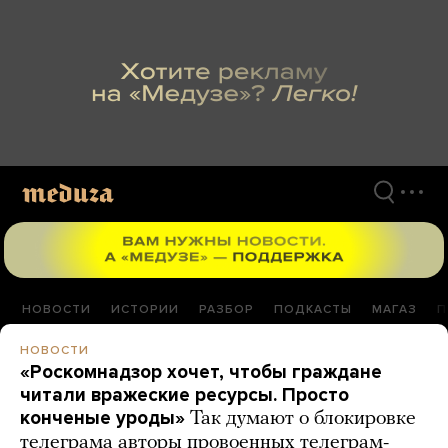
Перейти
к
материалам
НОВОСТИ
ИСТОРИИ
РАЗБОР
ПОДКАСТЫ
МАГАЗ
П
НОВОСТИ
«Роскомнадзор хочет, чтобы граждане
читали вражеские ресурсы. Просто
конченые уроды»
Так думают о блокировке
телеграма авторы провоенных телеграм-