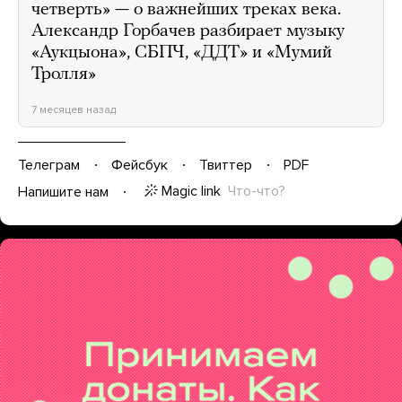
четверть» — о важнейших треках века.
Александр Горбачев разбирает музыку
«Аукцыона», СБПЧ, «ДДТ» и «Мумий
Тролля»
7 месяцев назад
Телеграм
Фейсбук
Твиттер
PDF
Magic link
Что-что?
Напишите нам