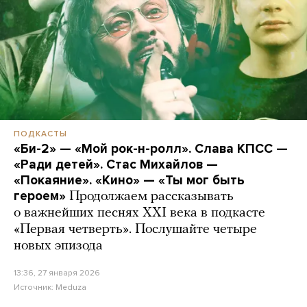
ПОДКАСТЫ
«Би-2» — «Мой рок-н-ролл». Слава КПСС —
«Ради детей». Стас Михайлов —
«Покаяние». «Кино» — «Ты мог быть
героем»
Продолжаем рассказывать
о важнейших песнях XXI века в подкасте
«Первая четверть». Послушайте четыре
новых эпизода
13:36, 27 января 2026
Источник:
Meduza