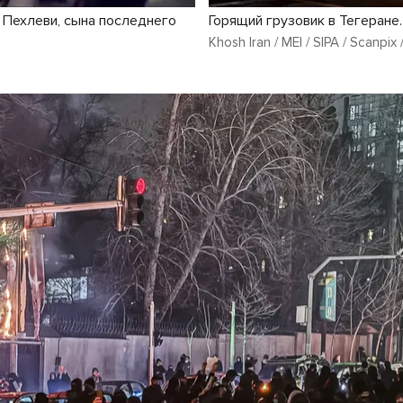
Пехлеви, сына последнего
Горящий грузовик в Тегеране.
Khosh Iran / MEI / SIPA / Scanpix