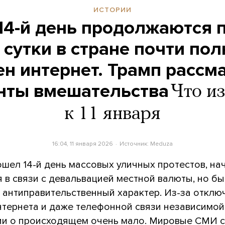
ИСТОРИИ
14-й день продолжаются 
 сутки в стране почти по
н интернет. Трамп рассм
нты вмешательства
Что и
к 11 января
16:04, 11 января 2026
Источник:
Meduza
ошел 14-й день массовых уличных протестов, на
 в связи с девальвацией местной валюты, но б
 антиправительственный характер. Из-за отклю
интернета и даже телефонной связи независимой
и о происходящем очень мало. Мировые СМИ 