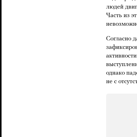
людей двиг
Часть из э
невозможн
Согласно 
зафиксиров
активности
выступлени
однако па
не с отсут