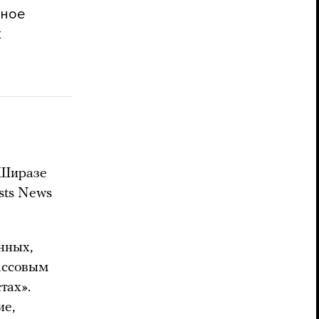
ьное
к
 Ширазе
sts News
нных,
ассовым
тах».
ие,