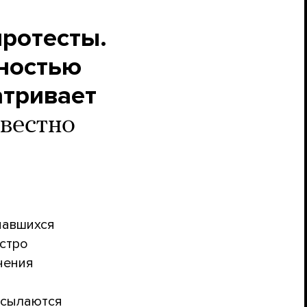
протесты.
лностью
атривает
звестно
чавшихся
ыстро
чения
ссылаются