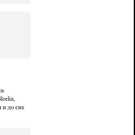
та
locks,
 и до сих