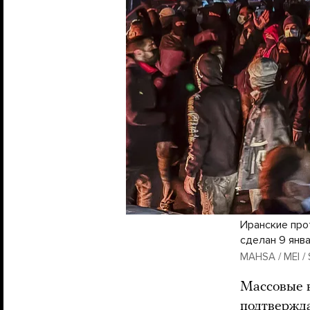
Иранские про
сделан 9 янв
MAHSA / MEI / 
Массовые в
подтвержда