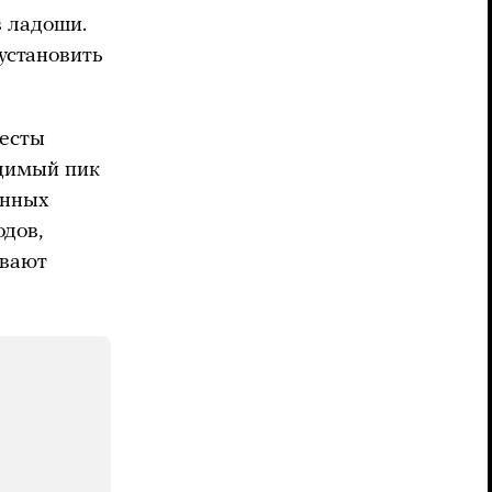
в ладоши.
установить
тесты
идимый пик
енных
дов,
ывают