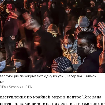
тестующие перекрывают одну из улиц Тегерана. Снимок
аря
SIPA / Scanpix / LETA
ыступления по крайней мере в центре Тегерана
ются кадрами видео: на них сотни, а возможно, и