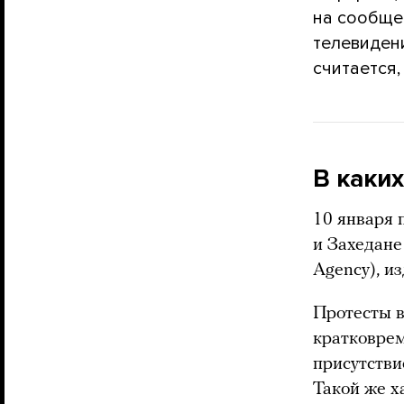
на сообще
телевиден
считается,
В каки
10 января 
и Захедане
Agency), и
Протесты в
кратковрем
присутстви
Такой же х