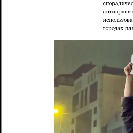
спорадиче
антиправит
использова
городах дл