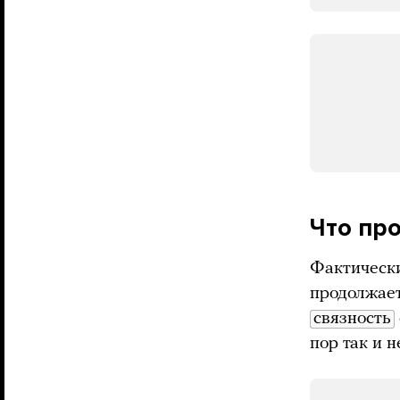
Что пр
Фактически
продолжает
связность
пор так и н