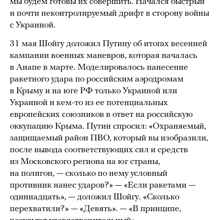
мы будем готовы их совершить. Начался быстрый
и почти неконтролируемый дрифт в сторону войны
с Украиной.
31 мая Шойгу доложил Путину об итогах весенней
кампании военных маневров, которая началась
в Анапе в марте. Моделировалось нанесение
ракетного удара по российским аэродромам
в Крыму и на юге РФ только Украиной или
Украиной и кем-то из ее потенциальных
европейских союзников в ответ на российскую
оккупацию Крыма. Путин спросил: «Охраняемый,
защищаемый район ПВО, который вы изобразили,
после вывода соответствующих сил и средств
из Московского региона на юг страны,
на полигон, — сколько по нему условный
противник нанес ударов?» — «Если ракетами —
одиннадцать», — доложил Шойгу. «Сколько
перехватили?» — «Девять». — «В принципе,