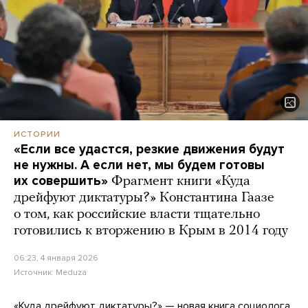
ИСТОРИИ
«Если все удастся, резкие движения будут
не нужны. А если нет, мы будем готовы
их совершить»
Фрагмент книги «Куда
дрейфуют диктатуры?» Константина Гаазе
о том, как российские власти тщательно
готовились к вторжению в Крым в 2014 году
06:23, 4 января 2026
Источник:
Meduza
«Куда дрейфуют диктатуры?» — новая книга социолога