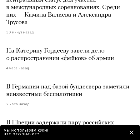
нейтральный статус для участия
в международных соревнованиях. Среди
них — Камила Валиева и Александра
Трусова
30 минут назад
На Катерину Гордееву завели дело
о распространении «фейков» об армии
4 часа назад
В Германии над базой бундесвера заметили
неизвестные беспилотники
2 часа назад
В Швеции задержали пару российских
туристов. Их посчитали «угрозой
МЫ ИСПОЛЬЗУЕМ КУКИ!
ЧТО ЭТО ЗНАЧИТ?
безопасности» из-за того, что они поставили