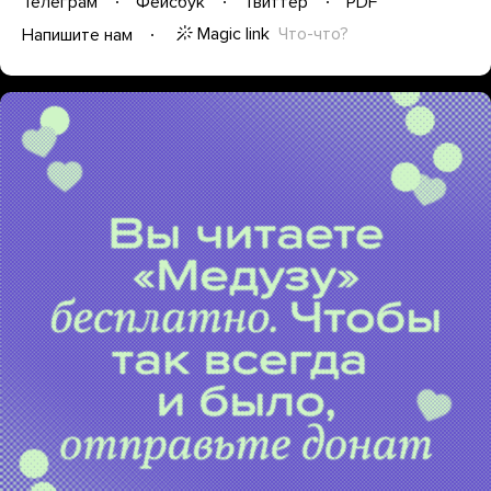
Телеграм
Фейсбук
Твиттер
PDF
Magic link
Что-что?
Напишите нам