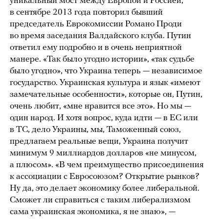
уникальный мост между Европой и Россией,
в сентябре 2013 года повторил бывший
председатель Еврокомиссии Романо Проди
во время заседания Валдайского клуба. Путин
ответил ему подробно и в очень неприятной
манере. «Так было угодно истории», «так судьбе
было угодно», что Украина теперь — независимое
государство. Украинская культура и язык «имеют
замечательные особенности», которые он, Путин,
очень любит, «мне нравится все это». Но мы —
один народ. И хотя вопрос, куда идти — в ЕС или
в ТС, дело Украины, мы, Таможенный союз,
предлагаем реальные вещи, Украина получит
минимум 9 миллиардов долларов «не минусом,
а плюсом». «В чем преимущество присоединения
к ассоциации с Евросоюзом? Открытие рынков?
Ну да, это делает экономику более либеральной.
Сможет ли справиться с таким либерализмом
сама украинская экономика, я не знаю», —