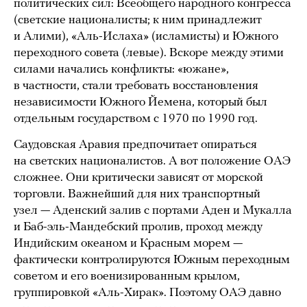
политических сил: Всеобщего народного конгресса
(светские националисты; к ним принадлежит
и Алими), «Аль-Ислаха» (исламисты) и Южного
переходного совета (левые). Вскоре между этими
силами начались конфликты: «южане»,
в частности, стали требовать восстановления
независимости Южного Йемена, который был
отдельным государством с 1970 по 1990 год.
Саудовская Аравия предпочитает опираться
на светских националистов. А вот положение ОАЭ
сложнее. Они критически зависят от морской
торговли. Важнейший для них транспортный
узел — Аденский залив с портами Аден и Мукалла
и Баб-эль-Мандебский пролив, проход между
Индийским океаном и Красным морем —
фактически контролируются Южным переходным
советом и его военизированным крылом,
группировкой «Аль-Хирак». Поэтому ОАЭ давно