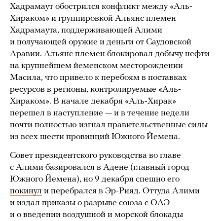
Хадрамаут обострился конфликт между «Аль-
Хираком» и группировкой Альянс племен
Хадрамаута, поддерживающей Алими
и получающей оружие и деньги от Саудовской
Аравии. Альянс племен блокировал добычу нефти
на крупнейшем йеменском месторождении
Масила, что привело к перебоям в поставках
ресурсов в регионы, контролируемые «Аль-
Хираком». В начале декабря «Аль-Хирак»
перешел в наступление — и в течение недели
почти полностью изгнал правительственные силы
из всех шести провинций Южного Йемена.
Совет президентского руководства во главе
с Алими базировался в Адене (главный город
Южного Йемена), но 9 декабря спешно его
покинул
и перебрался в Эр-Рияд. Оттуда Алими
и издал приказы о разрыве союза с ОАЭ
и о введении воздушной и морской блокады