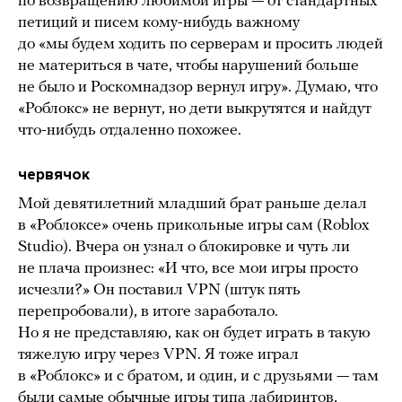
по возвращению любимой игры — от стандартных
петиций и писем кому-нибудь важному
до «мы будем ходить по серверам и просить людей
не материться в чате, чтобы нарушений больше
не было и Роскомнадзор вернул игру». Думаю, что
«Роблокс» не вернут, но дети выкрутятся и найдут
что-нибудь отдаленно похожее.
червячок
Мой девятилетний младший брат раньше делал
в «Роблоксе» очень прикольные игры сам (Roblox
Studio). Вчера он узнал о блокировке и чуть ли
не плача произнес: «И что, все мои игры просто
исчезли?» Он поставил VPN (штук пять
перепробовали), в итоге заработало.
Но я не представляю, как он будет играть в такую
тяжелую игру через VPN. Я тоже играл
в «Роблокс» и с братом, и один, и с друзьями — там
были самые обычные игры типа лабиринтов,