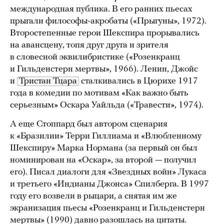
международная публика. В его ранних пьесах
прыгали философы-акробаты («Прыгуны», 1972).
Второстепенные герои Шекспира прорывались
на авансцену, топя друг друга и зрителя
в словесной эквилибристике («Розенкранц
и Гильденстерн мертвы», 1966). Ленин, Джойс
и
Тристан Тцара
сталкивались в Цюрихе 1917
года в комедии по мотивам «Как важно быть
серьезным» Оскара Уайльда («Травести», 1974).
А еще Стоппард был автором сценария
к «Бразилии» Терри Гиллиама и «Влюбленному
Шекспиру» Марка Нормана (за первый он был
номинирован на «Оскар», за второй — получил
его). Писал диалоги для «Звездных войн» Лукаса
и третьего «Индианы Джонса» Спилберга. В 1997
году его возвели в рыцари, а снятая им же
экранизация пьесы «Розенкранц и Гильденстерн
мертвы» (1990) давно разошлась на цитаты.