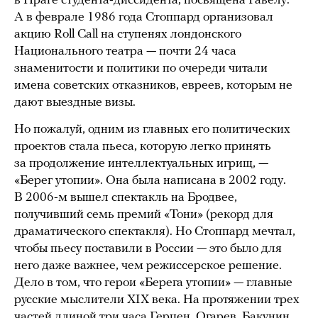
в Праге студента-диссидента, посвящена Гавелу.
А в феврале 1986 года Стоппард организовал
акцию Roll Call на ступенях лондонского
Национального театра — почти 24 часа
знаменитости и политики по очереди читали
имена советских отказников, евреев, которым не
дают выездные визы.
Но пожалуй, одним из главных его политических
проектов стала пьеса, которую легко принять
за продолжение интеллектуальных игрищ, —
«Берег утопии». Она была написана в 2002 году.
В 2006-м вышел спектакль на Бродвее,
получивший семь премий «Тони» (рекорд для
драматического спектакля). Но Стоппард мечтал,
чтобы пьесу поставили в России — это было для
него даже важнее, чем режиссерское решение.
Дело в том, что герои «Берега утопии» — главные
русские мыслители XIX века. На протяжении трех
частей длиной три часа Герцен, Огарев, Бакунин,