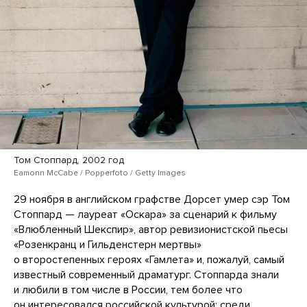
Том Стоппард, 2002 год
Eamonn McCabe / Popperfoto / Getty Images
29 ноября в английском графстве Дорсет умер сэр Том
Стоппард — лауреат «Оскара» за сценарий к фильму
«Влюбленный Шекспир», автор ревизионистской пьесы
«Розенкранц и Гильденстерн мертвы»
о второстепенных героях «Гамлета» и, пожалуй, самый
известный современный драматург. Стоппарда знали
и любили в том числе в России, тем более что
он интересовался российской культурой: среди