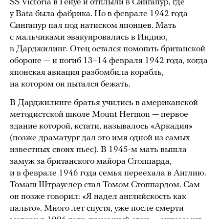
SS Victoria в Генуе и отплыли в Сингапур, где
у Bata была фабрика. Но в феврале 1942 года
Сингапур пал под натиском японцев. Мать
с мальчиками эвакуировались в Индию,
в Дарджилинг. Отец остался помогать британской
обороне — и погиб 13–14 февраля 1942 года, когда
японская авиация разбомбила корабль,
на котором он пытался бежать.
В Дарджилинге братья учились в американской
методистской школе Mount Hermon — первое
здание которой, кстати, называлось «Аркадия»
(позже драматург дал это имя одной из самых
известных своих пьес). В 1945-м мать вышла
замуж за британского майора Стоппарда,
и в феврале 1946 года семья переехала в Англию.
Томаш Штрауслер стал Томом Стоппардом. Сам
он позже говорил: «Я надел английскость как
пальто». Много лет спустя, уже после смерти