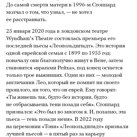
До самой смерти матери в 1996-м Стоппард
молчал о том, что узнал, — не хотел
ее расстраивать.
25 января 2020 года в лондонском театре
Wyndhamʼs Theatre состоялась премьера его
последней пьесы «Леопольдштадт». Это история
одной еврейской семьи с 1899 по 1955 год:
поначалу они благополучно живут в Вене, затем
становятся «врагами Рейха», под конец остается
только трое выживших. Один из них — молодой
англичанин Лео, который не помнит ни своего
прошлого, ни того, что он еврей. Ему говорят:
«Ты живешь так, будто без истории, будто
не отбрасываешь тени позади себя». Стоппард
признался: «Это был во многом я. И, полагаю, эта
пьеса — тень позади меня». В 2022 году
на церемонии «Тони» «Леопольдштадт» признали
лучшей пьесой — в пятый раз за карьеру