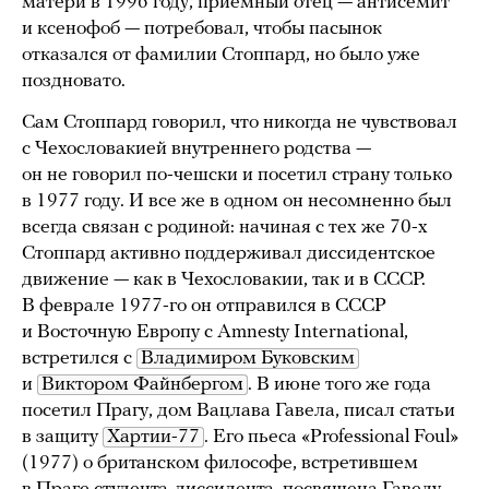
матери в 1996 году, приемный отец — антисемит
и ксенофоб — потребовал, чтобы пасынок
отказался от фамилии Стоппард, но было уже
поздновато.
Сам Стоппард говорил, что никогда не чувствовал
с Чехословакией внутреннего родства —
он не говорил по-чешски и посетил страну только
в 1977 году. И все же в одном он несомненно был
всегда связан с родиной: начиная с тех же 70-х
Стоппард активно поддерживал диссидентское
движение — как в Чехословакии, так и в СССР.
В феврале 1977-го он отправился в СССР
и Восточную Европу с Amnesty International,
встретился с
Владимиром Буковским
и
Виктором Файнбергом
. В июне того же года
посетил Прагу, дом Вацлава Гавела, писал статьи
в защиту
Хартии-77
. Его пьеса «Professional Foul»
(1977) о британском философе, встретившем