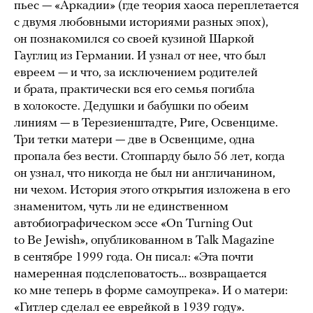
пьес — «Аркадии» (где теория хаоса переплетается
с двумя любовными историями разных эпох),
он познакомился со своей кузиной Шаркой
Гауглиц из Германии. И узнал от нее, что был
евреем — и что, за исключением родителей
и брата, практически вся его семья погибла
в холокосте. Дедушки и бабушки по обеим
линиям — в Терезиенштадте, Риге, Освенциме.
Три тетки матери — две в Освенциме, одна
пропала без вести. Стоппарду было 56 лет, когда
он узнал, что никогда не был ни англичанином,
ни чехом. История этого открытия изложена в его
знаменитом, чуть ли не единственном
автобиографическом эссе «On Turning Out
to Be Jewish», опубликованном в Talk Magazine
в сентябре 1999 года. Он писал: «Эта почти
намеренная подслеповатость… возвращается
ко мне теперь в форме самоупрека». И о матери:
«Гитлер сделал ее еврейкой в 1939 году».