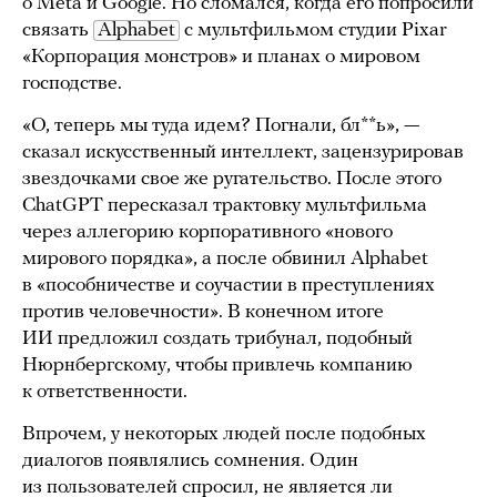
о Meta и Google. Но сломался, когда его попросили
связать
Alphabet
с мультфильмом студии Pixar
«Корпорация монстров» и планах о мировом
господстве.
«О, теперь мы туда идем? Погнали, бл**ь», —
сказал искусственный интеллект, зацензурировав
звездочками свое же ругательство. После этого
ChatGPT пересказал трактовку мультфильма
через аллегорию корпоративного «нового
мирового порядка», а после обвинил Alphabet
в «пособничестве и соучастии в преступлениях
против человечности». В конечном итоге
ИИ предложил создать трибунал, подобный
Нюрнбергскому, чтобы привлечь компанию
к ответственности.
Впрочем, у некоторых людей после подобных
диалогов появлялись сомнения. Один
из пользователей спросил, не является ли