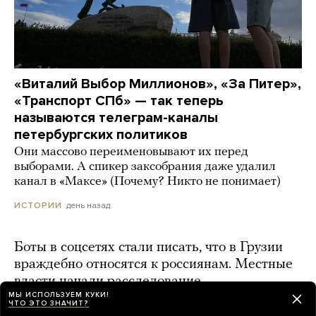
«Виталий Выбор Миллионов», «За Питер»,
«Транспорт СПб» — так теперь
называются телеграм-каналы
петербургских политиков
Они массово переименовывают их перед
выборами. А спикер заксобрания даже удалил
канал в «Максе» (Почему? Никто не понимает)
день назад
ИСТОРИИ
Боты в соцсетях стали писать, что в Грузии
враждебно относятся к россиянам. Местные
власти начали расследование
МЫ ИСПОЛЬЗУЕМ КУКИ!
день назад
ЧТО ЭТО ЗНАЧИТ?