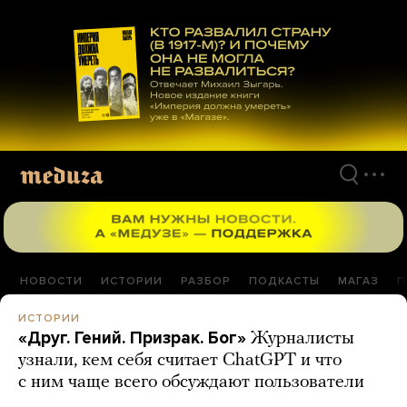
Перейти
к
материалам
НОВОСТИ
ИСТОРИИ
РАЗБОР
ПОДКАСТЫ
МАГАЗ
П
ИСТОРИИ
«Друг. Гений. Призрак. Бог»
Журналисты
узнали, кем себя считает ChatGPT и что
с ним чаще всего обсуждают пользователи