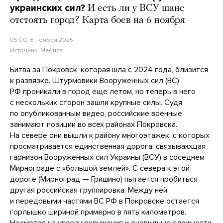
украинских сил?
И есть ли у ВСУ шанс
отстоять город? Карта боев на 6 ноября
05:00, 6 ноября 2025
Источник:
Meduza
Битва за Покровск, которая шла с 2024 года, близится
к развязке. Штурмовики Вооруженных сил (ВС)
РФ проникали в город еще летом, но теперь в него
с нескольких сторон зашли крупные силы. Судя
по опубликованным видео, российские военные
занимают позиции во всех районах Покровска.
На севере они вышли к району многоэтажек, с которых
просматривается единственная дорога, связывающая
гарнизон Вооруженных сил Украины (ВСУ) в соседнем
Мирнограде с «большой землей». С севера к этой
дороге (Мирноград — Гришино) пытается пробиться
другая российская группировка. Между ней
и передовыми частями ВС РФ в Покровске остается
горлышко шириной примерно в пять километров.
Несмотря на угрозу окружения и очевидные сложности