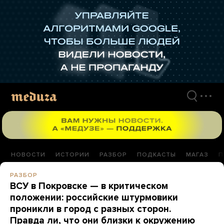
Перейти
к
материалам
НОВОСТИ
ИСТОРИИ
РАЗБОР
ПОДКАСТЫ
МАГАЗ
П
РАЗБОР
ВСУ в Покровске — в критическом
положении: российские штурмовики
проникли в город с разных сторон.
Правда ли, что они близки к окружению