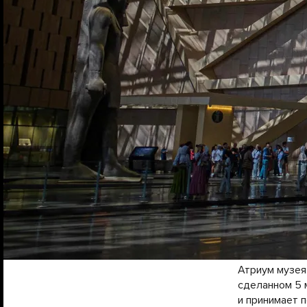
Атриум музея
сделанном 5 
и принимает 