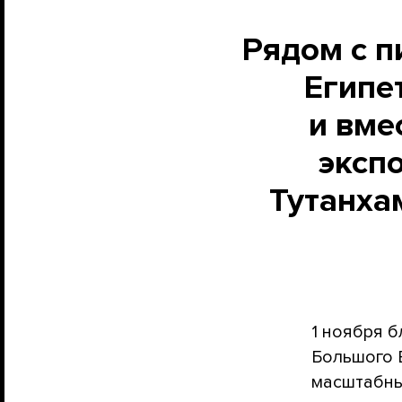
Рядом с 
Египе
и вме
эксп
Тутанха
1 ноября 
Большого Е
масштабны