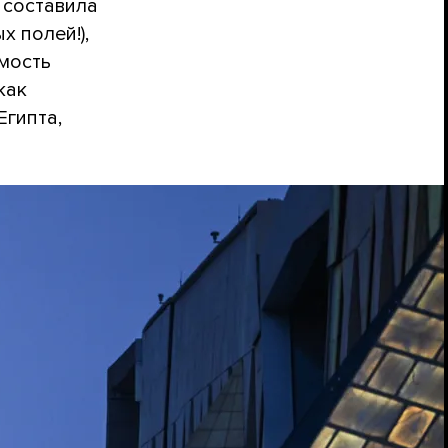
 составила
 полей!),
имость
как
Египта,