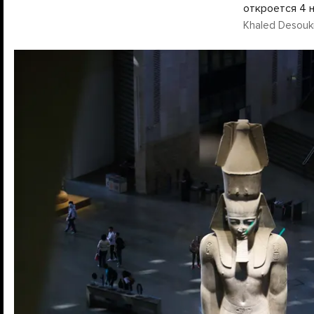
откроется 4 
Khaled Desouki