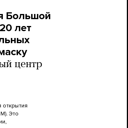
я Большой
20 лет
альных
маску
вый центр
я открытия
M). Это
ии,