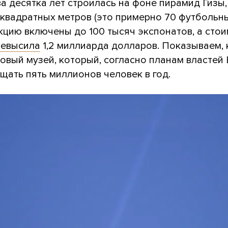
а десятка лет строилась на фоне пирамид Гизы,
квадратных метров (это примерно 70 футбольных
кцию включены до 100 тысяч экспонатов, а сто
ревысила
1,2 миллиарда долларов. Показываем, 
овый музей, который, согласно планам властей 
щать пять миллионов человек в год.