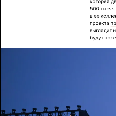
которая дв
500 тысяч 
в ее колле
проекта
п
выглядит н
будут посе