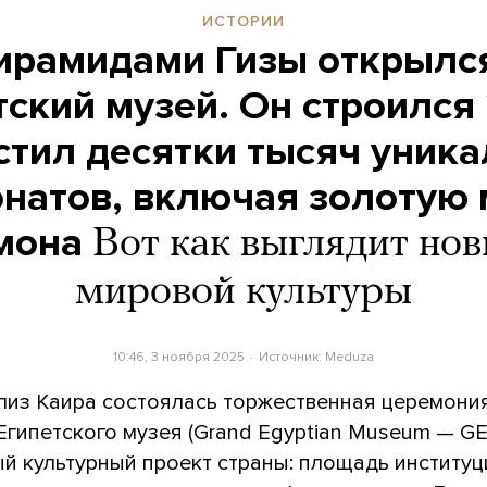
ИСТОРИИ
пирамидами Гизы открылс
тский музей. Он строился 
стил десятки тысяч уник
онатов, включая золотую 
мона
Вот как выглядит но
мировой культуры
10:46, 3 ноября 2025
Источник:
Meduza
близ Каира состоялась торжественная церемони
гипетского музея (Grand Egyptian Museum — GE
й культурный проект страны: площадь институц