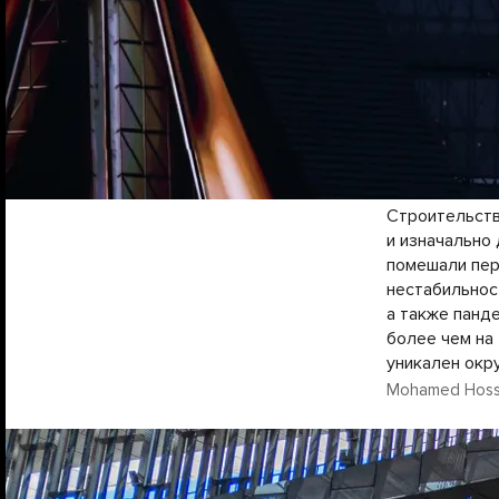
Строительств
и изначально
помешали пер
нестабильнос
а также панд
более чем на
уникален окр
Mohamed Hossa