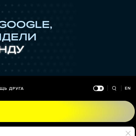
EN
ЩЬ ДРУГА