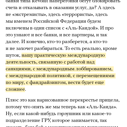
банки типа Revolut наперегонки бегут блокировать
счета и отказывать в оказании услуг, да? А здесь
не «экстремисты», здесь «террористы», здесь
мы именем Российской Федерации будем
включены в один список с «Аль-Каидой». И про
это узнают и все банки, и все партнеры, и так
далее. И конечно, кто-то разберется, а кто-то
и не захочет разбираться. То есть реально, кроме
шуток,
нашу практическую международную 
деятельность, связанную с работой над 
санкциями, с международным лоббированием, 
с международной политикой, с перемещениями 
по миру, с фандрайзингом, вести будет еще 
сложнее
.
Плюс это как нарисованное перекрестье прицела,
потому что опять же мы теперь как «Аль-Каида».
Ну, если какой-нибудь гэрэушник или какое-то
подразделение ГРУ, которое занимается, так