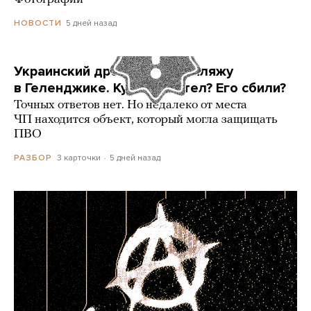
5 дней назад
НОВОСТИ
Украинский дрон попал по пляжу
в Геленджике. Куда он летел? Его сбили?
Точных ответов нет. Но недалеко от места
ЧП находится объект, который могла защищать
ПВО
3 карточки
5 дней назад
РАЗБОР