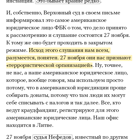
инстанции.
Это бывает крайне редко
.
И, собственно, Верховный суд в своем письме
информировал это самое американское
юридическое лицо ФБК о том, что дело принято
к рассмотрению и слушание состоится 27 ноября.
К тому же оно будет проходить в закрытом
режиме.
Исход этого слушания нам всем, 
разумеется, понятен. 27 ноября они нас признают 
«террористической организацией»
. Ну, точнее,
не нас, а наше американское юридическое лицо,
которое, вообще говоря, мы используем просто
потому, что в американской юрисдикции проще
собирать донаты, потому что там люди их могут
себе списывать с налогов и так далее. Все, кто
ведут краудфандинг, регистрируют для этого
американские юридические лица. Наш офис
находится в Литве.
27 ноября
судья Нефедов
, известный по другим