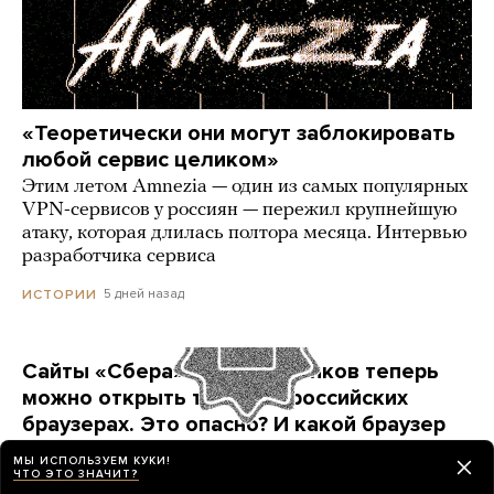
«Теоретически они могут заблокировать
любой сервис целиком»
Этим летом Amnezia — один из самых популярных
VPN-сервисов у россиян — пережил крупнейшую
атаку, которая длилась полтора месяца. Интервью
разработчика сервиса
5 дней назад
ИСТОРИИ
Сайты «Сбера» и других банков теперь
можно открыть только в российских
браузерах. Это опасно? И какой браузер
выбрать?
МЫ ИСПОЛЬЗУЕМ КУКИ!
ЧТО ЭТО ЗНАЧИТ?
Короткая инструкция для тех, кто опасается