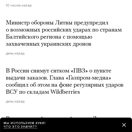
10 часов назад
Министр обороны Литвы предупредил
о возможных российских ударах по странам
Балтийского региона с помощью
захваченных украинских дронов
день назад
В России снимут ситком «ПВЗ» о пункте
выдачи заказов. Глава «Газпром-медиа»
сообщил об этом на фоне регулярных ударов
ВСУ по складам Wildberries
день назад
В главном районе ночной жизни Лондона
МЫ ИСПОЛЬЗУЕМ КУКИ!
хотят запретить пить в пабах стоя. Идею уже
ЧТО ЭТО ЗНАЧИТ?