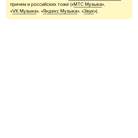
причем и российских тоже («
МТС Музыка
»,
«
VK Музыка
», «
Яндекс Музыка
», «
Звук
»).