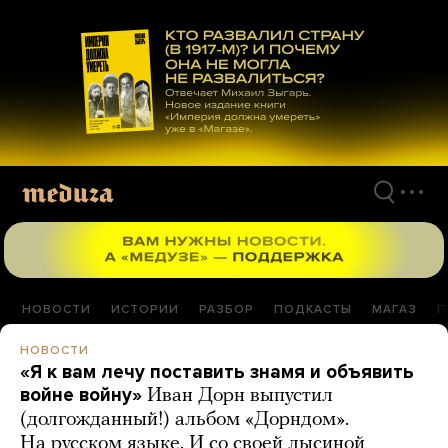
Перейти
к
материалам
НОВОСТИ
ИСТОРИИ
РАЗБОР
ПОДКАСТЫ
МАГАЗ
П
НОВОСТИ
«Я к вам лечу поставить знамя и объявить
войне войну»
Иван Дорн выпустил
(долгожданный!) альбом «Дорндом».
На русском языке. И со своей лысиной