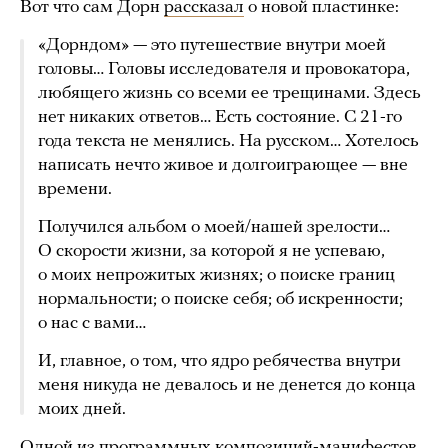
Вот что сам Дорн
рассказал
о новой пластинке:
«Дорндом» — это путешествие внутри моей
головы… Головы исследователя и провокатора,
любящего жизнь со всеми ее трещинами. Здесь
нет никаких ответов… Есть состояние. С 21-го
года текста не менялись. На русском… Хотелось
написать нечто живое и долгоиграющее — вне
времени.
Получился альбом о моей/нашей зрелости…
О скорости жизни, за которой я не успеваю,
о моих непрожитых жизнях; о поиске границ
нормальности; о поиске себя; об искренности;
о нас с вами…
И, главное, о том, что ядро ребячества внутри
меня никуда не девалось и не денется до конца
моих дней.
Одной из программных композиций-манифестов