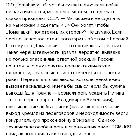
109
Tomahawk
. «Я мог бы сказать ему: если война
не заканчивается, мы вполне можем это сделать, —
сказал президент США. — Мы можем и не сделать,
но мы можем и сделать. <…> Они хотят, чтобы
„Томагавки“ полетели в их сторону? Не думаю. Если
честно, наверное, стоит поговорить об этом с Россией.
Потому что „Томагавки“ — это новый шаг агрессии».
Такая нерешительность Трампа, вероятно, вызвана
не только опасениями ответной реакции России,
но и тем, что ему понятны военно-технические
сложности, связанные с гипотетической поставкой
ракет. Передача «Томагавков», которая неизбежно
вызовет эскалацию, имела бы смысл, если бы сулила
выгоды (для Трампа — возможность усадить Путина
за стол переговоров с Владимиром Зеленским),
покрывающие любые риски (читай: окончательный
выход Кремля из переговоров и необходимость вести
изнурительную прокси-войну в Украине). Однако
технические особенности и ограничения ракет BGM-109
вряд ли позволят такие выгоды извлечь.