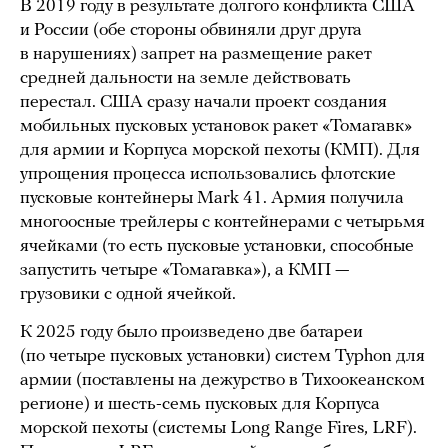
В 2019 году в результате долгого конфликта США
и России (обе стороны обвиняли друг друга
в нарушениях) запрет на размещение ракет
средней дальности на земле действовать
перестал. США сразу начали проект создания
мобильных пусковых установок ракет «Томагавк»
для армии и Корпуса морской пехоты (КМП). Для
упрощения процесса использовались флотские
пусковые контейнеры Mark 41. Армия получила
многоосные трейлеры с контейнерами с четырьмя
ячейками (то есть пусковые установки, способные
запустить четыре «Томагавка»), а КМП —
грузовики с одной ячейкой.
К 2025 году было произведено две батареи
(по четыре пусковых установки) систем Typhon для
армии (поставлены на дежурство в Тихоокеанском
регионе) и шесть-семь пусковых для Корпуса
морской пехоты (системы Long Range Fires, LRF).