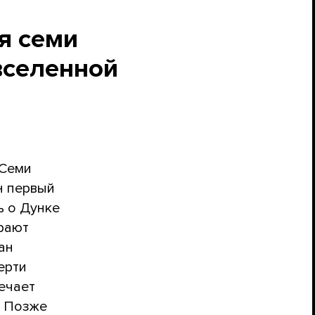
я семи
вселенной
 Семи
н первый
ь о Дунке
грают
ан
ерти
речает
. Позже