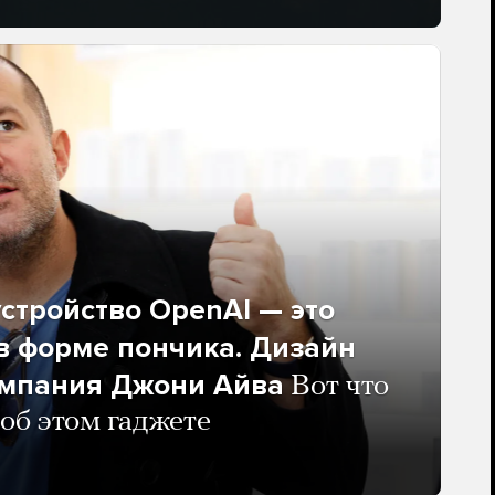
стройство OpenAI — это
в форме пончика. Дизайн
омпания Джони Айва
Вот что
 об этом гаджете