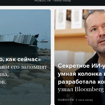
7 минут назад
НОВОСТИ
, как сейчас»
Секретное ИИ-у
ким его запомнят
умная колонка 
ва,
разработала к
ов.
узнал Bloomberg
3 часа назад
НОВОСТИ