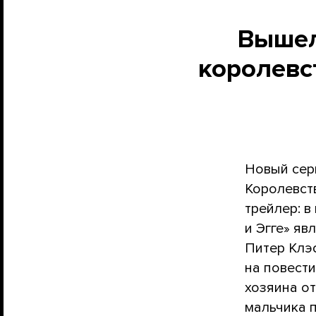
Вышел
королевс
Новый сер
Королевст
трейлер: 
и Эгге» яв
Питер Клэ
на повест
хозяина от
мальчика п