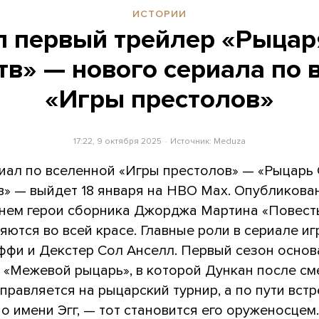
ИСТОРИИ
 первый трейлер «Рыцар
тв» — нового сериала по 
«Игры престолов»
17:22, 9 октября 2025
Источник:
Meduza
иал по вселенной «Игры престолов» — «Рыцарь
в» — выйдет 18 января на HBO Max. Опубликова
в нем герои сборника Джорджа Мартина «Повест
ляются во всей красе. Главные роли в сериале и
ффи и Декстер Сол Анселл. Первый сезон основ
и «Межевой рыцарь», в которой Дункан после см
правляется на рыцарский турнир, а по пути вст
о имени Эгг, — тот становится его оруженосцем