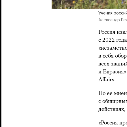
Учения росси
Александр Рек
Россия изв
с 2022 год
«незаметно
в себя обо
всех звани
и Евразия»
Affairs.
По ее мнен
с обширным
действиях,
«Россия пр