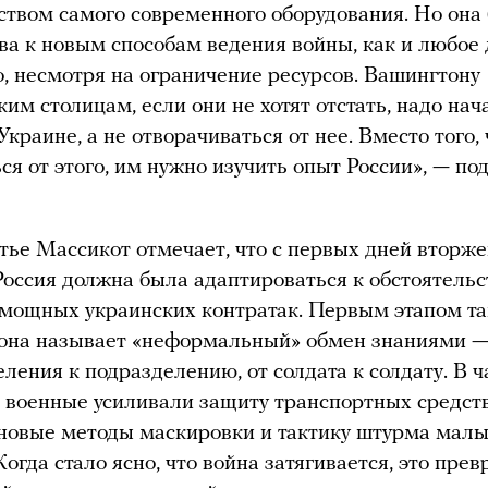
ством самого современного оборудования. Но она 
ова к новым способам ведения войны, как и любое 
о, несмотря на ограничение ресурсов. Вашингтону
ким столицам, если они не хотят отстать, надо нач
Украине, а не отворачиваться от нее. Вместо того,
ся от этого, им нужно изучить опыт России», — по
атье Массикот отмечает, что с первых дней вторж
Россия должна была адаптироваться к обстоятель
 мощных украинских контратак. Первым этапом т
 она называет «неформальный» обмен знаниями 
еления к подразделению, от солдата к солдату. В ч
 военные усиливали защиту транспортных средств
новые методы маскировки и тактику штурма мал
огда стало ясно, что война затягивается, это пре