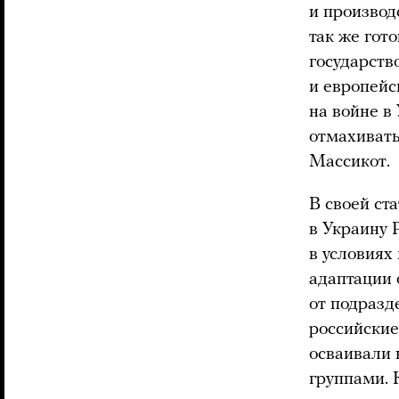
и производ
так же гот
государств
и европейс
на войне в 
отмахивать
Массикот.
В своей ст
в Украину 
в условиях
адаптации
от подразд
российские
осваивали 
группами. К