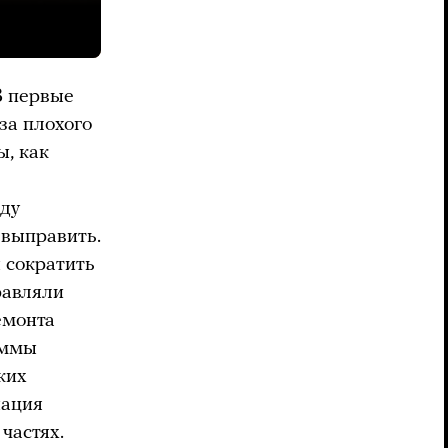
В первые
за плохого
ы, как
жду
 выправить.
 сократить
равляли
емонта
аммы
ких
нация
частях.