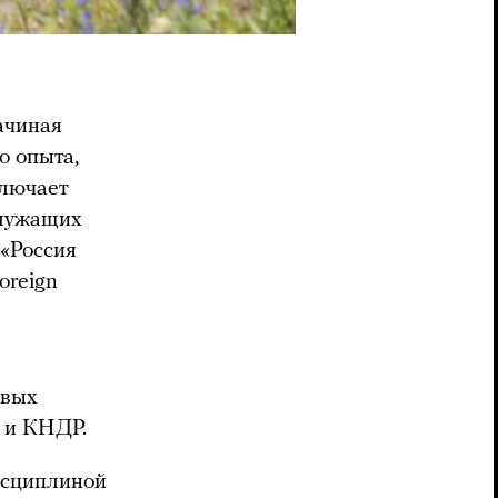
начиная
о опыта,
ключает
служащих
 «Россия
oreign
евых
м и КНДР.
исциплиной