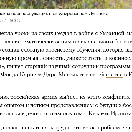
йских военнослужащих в оккупированном Луганске
а / ТАСС /
лекла уроки из своих неудач в войне с Украиной: 
а она систематически занималась анализом боевог
 создав сложную экосистему обучения, которая в
ронную промышленность, университеты и военно
й», пишет старший научный сотрудник программы
 Фонда Карнеги Дара Массикот в своей
статье
в F
ию, российская армия выйдет из этого конфликта
 опытом и четким представлением о будущих бо
 и она уже делится этим опытом с Китаем, Ирано
одолжит испытывать трудности из‑за проблем с д