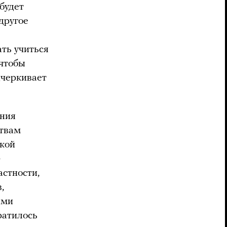
будет
другое
ать учиться
 чтобы
дчеркивает
ения
ствам
акой
—
астности,
,
ыми
вратилось