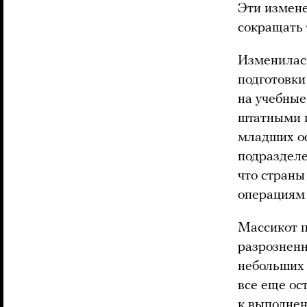
Эти измене
сокращать 
Изменилась
подготовки
на учебные
штатными и
младших о
подразделе
что страны
операциям 
Массикот п
разрозненн
небольших 
все еще ос
к выполнен