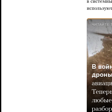
в системны
используют
ЧИТАЙТЕ 
В вой
дрон
авиаци
Теперь
любые 
разбо