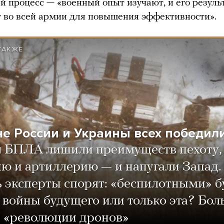
й процесс — «военный опыт изучают, и его резуль
 во всей армии для повышения эффективности».
ТАКЖЕ
не России и Украины всех победил
ы
БПЛА лишили преимуществ пехоту,
ю и артиллерию — и напугали Запад.
 эксперты спорят: «беспилотными» б
войны будущего или только эта? Бо
р «революции дронов»