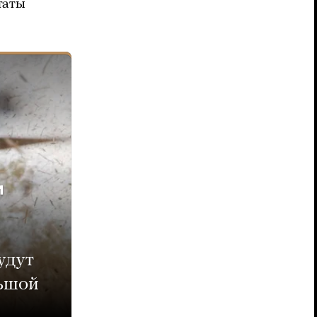
таты
и
удут
льшой