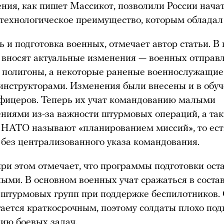
ния, как пишет Массикот, позволили России нача
технологическое преимущество, которым обладал
 и подготовка военных, отмечает автор статьи. 
 вносят актуальные изменения — военных отправ
 полигоны, а некоторые раненые военнослужащие
нструкторами. Изменения были внесены и в обу
фицеров. Теперь их учат командованию малыми
ниями из-за важности штурмовых операций, а так
 НАТО называют «планированием миссий», то ест
без централизованного указа командования.
ри этом отмечает, что программы подготовки ост
ыми. В основном военных учат сражаться в соста
штурмовых групп при поддержке беспилотников.
тается краткосрочным, поэтому солдаты плохо по
ию боевых задач.