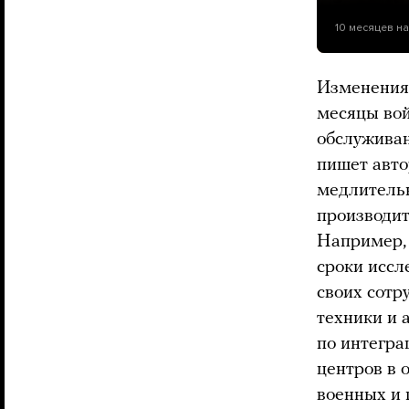
10 месяцев н
Изменения 
месяцы вой
обслуживан
пишет авто
медлительн
производит
Например, 
сроки иссл
своих сотр
техники и 
по интегра
центров в 
военных и 