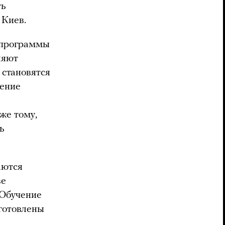
ть
 Киев.
В программы
ляют
 становятся
чение
же тому,
ь
аются
ве
 Обучение
дготовлены