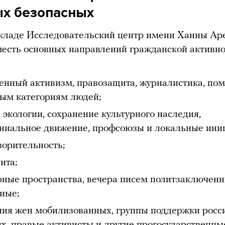
ых безопасных
кладе Исследовательский центр имени Ханны Ар
есть основных направлений гражданской активн
енный активизм, правозащита, журналистика, по
ым категориям людей;
 экологии, сохранение культурного наследия,
ниальное движение, профсоюзы и локальные ини
ворительность;
ита;
рные пространства, вечера писем политзаключен
ные;
ия жен мобилизованных, группы поддержки росс
х, правые активисты и другие прогосударственны