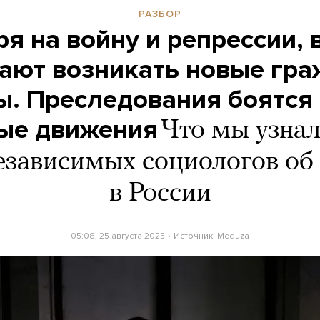
РАЗБОР
я на войну и репрессии, 
ают возникать новые гра
ы. Преследования боятся 
ые движения
Что мы узнал
езависимых социологов об
в России
05:08, 25 августа 2025
Источник:
Meduza