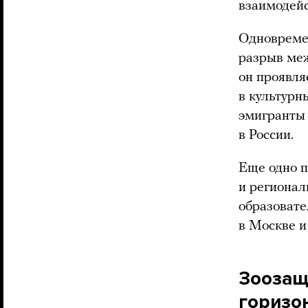
взаимодейс
Одновремен
разрыв меж
он проявля
в культурн
эмигранты
в России.
Еще одно п
и регионал
образовате
в Москве и
Зоозащ
горизо