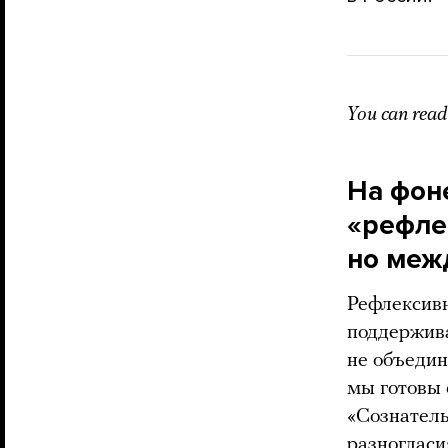
You can read 
На фон
«рефле
но меж
Рефлексивн
поддержива
не объедин
мы готовы 
«Сознатель
разногласи