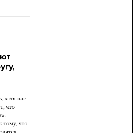
ают
угу,
 хотя нас
т, что
х».
 тому, что
овятся