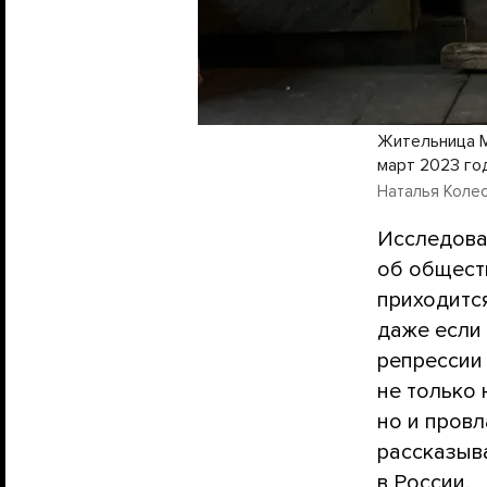
Жительница М
март 2023 го
Наталья Колесн
Исследова
об общест
приходитс
даже если
репрессии
не только
но и пров
рассказыв
в России.