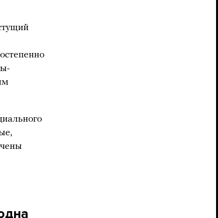
стущий
постепенно
ты-
им
циального
ые,
очены
 одна