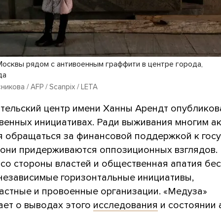
осквы рядом с антивоенным граффити в центре города,
да
икова / AFP / Scanpix / LETA
тельский центр имени Ханны Арендт опублико
венных инициативах. Ради выживания многим а
я обращаться за финансовой поддержкой к госу
 они придерживаются оппозиционных взглядов. 
 со стороны властей и общественная апатия бе
 независимые горизонтальные инициативы,
ластные и провоенные организации. «Медуза»
ает о выводах этого
исследования
и состоянии 