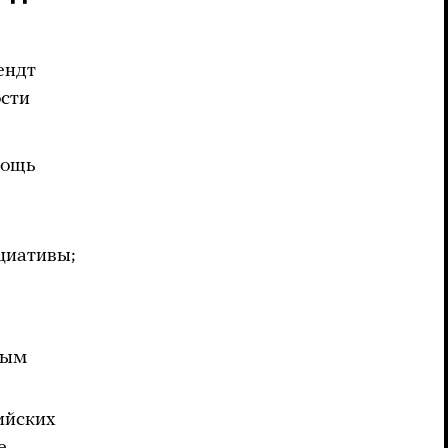
ендт
ости
мощь
циативы;
ным
ийских
е