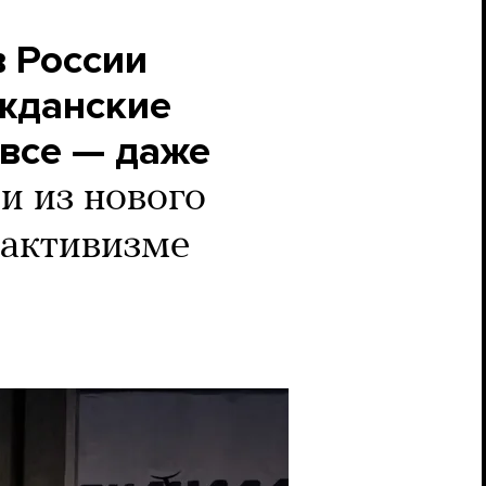
в России
жданские
все — даже
и из нового
 активизме