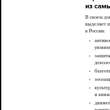
из сам
В своем до
выделяет ш
в России:
антиво
уязвим
защита
деколо
благот
зоозащ
культу
и книж
движен
военны