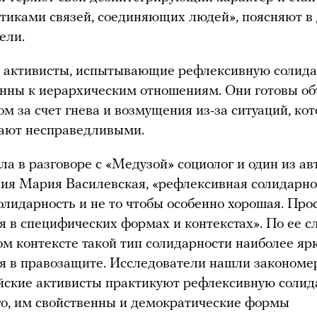
тиками связей, соединяющих людей», поясняют в
ели.
 активисты, испытывающие рефлексивную солида
нны к иерархическим отношениям. Они готовы о
гом за счет гнева и возмущения из-за ситуаций, ко
ают несправедливыми.
ла в разговоре с «Медузой» социолог и один из ав
ия Мария Василевская, «рефлексивная солидарно
олидарность и не то чтобы особенно хорошая. Про
я в специфических формах и контекстах». По ее с
ом контексте такой тип солидарности наиболее яр
я в правозащите. Исследователи нашли закономе
йские активисты практикуют рефлексивную солид
го, им свойственны и демократические формы