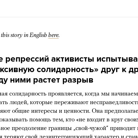
this story in English
here
.
е репрессий активисты испытыв
ксивную солидарность» друг к др
ду ними растет разрыв
ая солидарность проявляется, когда мы начинаем
ть людей, которые переживают несправедливость,
яют общие интересы и ценности. Она предполагае
оказывать помощь тем, кто «не входит в круг свои
ное преодоление границы „свой-чужой“ приводит к
я теряют свой дезинтегрирующий характер и стан