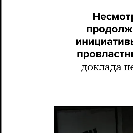
Несмотр
продолж
инициатив
провластн
доклада н