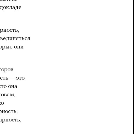
 докладе
рность,
бъединяться
торые они
торов
сть — это
сто она
ловам,
ко
рность:
арность,