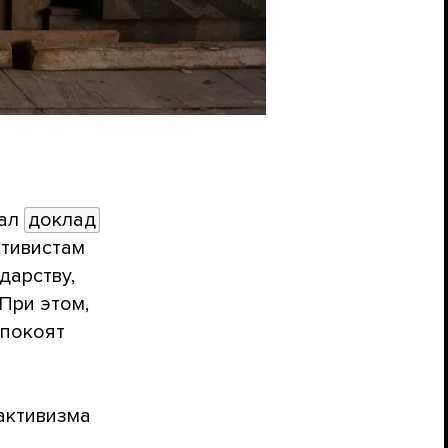
вал
доклад
ктивистам
дарству,
При этом,
спокоят
активизма