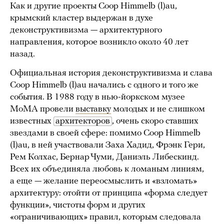
Как и другие проекты Coop Himmelb (l)au,
крымский кластер выдержан в духе
деконструктивизма — архитектурного
направления, которое возникло около 40 лет
назад.
Официальная история деконструктивизма и слава
Coop Himmelb (l)au начались с одного и того же
события. В 1988 году в нью-йоркском музее
МоМА провели
выставку
молодых и не слишком
известных
архитекторов
, очень скоро ставших
звездами в своей сфере: помимо Coop Himmelb
(l)au, в ней участвовали Заха Хадид, Фрэнк Гери,
Рем Колхас, Бернар Чуми, Даниэль Либескинд.
Всех их объединяла любовь к ломаным линиям,
а еще — желание переосмыслить и «взломать»
архитектуру: отойти от принципа «форма следует
функции», чистоты форм и других
«ограничивающих» правил, которым следовала