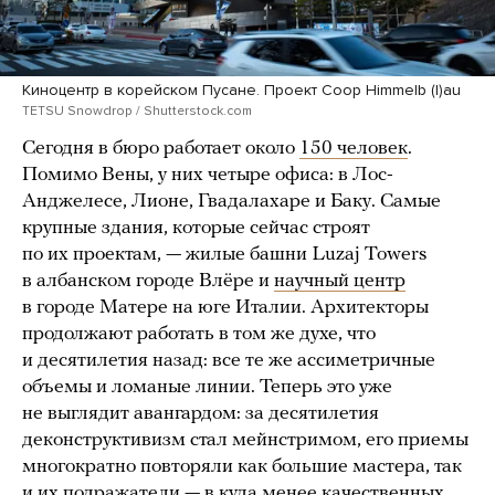
Киноцентр в корейском Пусане. Проект Coop Himmelb (l)au
TETSU Snowdrop / Shutterstock.com
Сегодня в бюро работает около
150 человек
.
Помимо Вены, у них четыре офиса: в Лос-
Анджелесе, Лионе, Гвадалахаре и Баку. Самые
крупные здания, которые сейчас строят
по их проектам, — жилые башни Luzaj Towers
в албанском городе Влёре и
научный центр
в городе Матере на юге Италии. Архитекторы
продолжают работать в том же духе, что
и десятилетия назад: все те же ассиметричные
объемы и ломаные линии. Теперь это уже
не выглядит авангардом: за десятилетия
деконструктивизм стал мейнстримом, его приемы
многократно повторяли как большие мастера, так
и их подражатели — в куда менее качественных