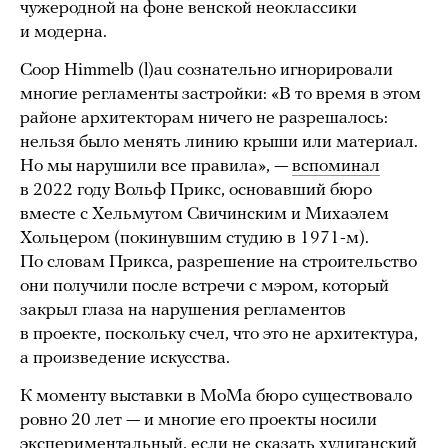
чужеродной на фоне венской неоклассики
и модерна.
Coop Himmelb (l)au сознательно игнорировали
многие регламенты застройки: «В то время в этом
районе архитекторам ничего не разрешалось:
нельзя было менять линию крыши или материал.
Но мы нарушили все правила», —
вспоминал
в 2022 году Вольф Прикс, основавший бюро
вместе с Хельмутом Свичинским и Михаэлем
Хольцером (покинувшим студию в 1971-м).
По словам Прикса, разрешение на строительство
они получили после встречи с мэром, который
закрыл глаза на нарушения регламентов
в проекте, поскольку счел, что это не архитектура,
а произведение искусства.
К моменту выставки в МоМа бюро существовало
ровно 20 лет — и многие его проекты носили
экспериментальный, если не сказать хулиганский