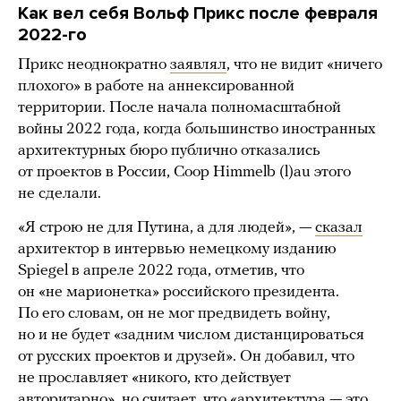
Как вел себя Вольф Прикс после февраля
2022-го
Прикс неоднократно
заявлял
, что не видит «ничего
плохого» в работе на аннексированной
территории. После начала полномасштабной
войны 2022 года, когда большинство иностранных
архитектурных бюро публично отказались
от проектов в России, Coop Himmelb (l)au этого
не сделали.
«Я строю не для Путина, а для людей», —
сказал
архитектор в интервью немецкому изданию
Spiegel в апреле 2022 года, отметив, что
он «не марионетка» российского президента.
По его словам, он не мог предвидеть войну,
но и не будет «задним числом дистанцироваться
от русских проектов и друзей». Он добавил, что
не прославляет «никого, кто действует
авторитарно», но считает, что «архитектура — это