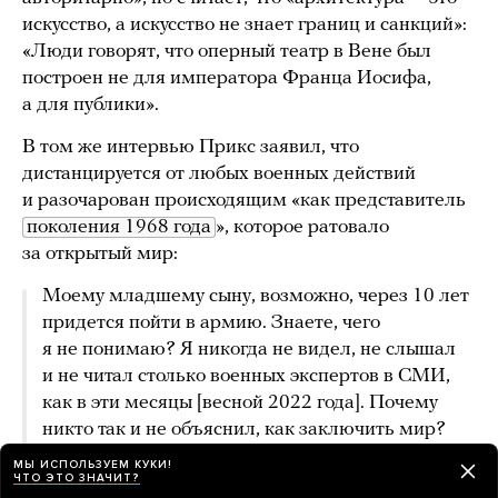
искусство, а искусство не знает границ и санкций»:
«Люди говорят, что оперный театр в Вене был
построен не для императора Франца Иосифа,
а для публики».
В том же интервью Прикс заявил, что
дистанцируется от любых военных действий
и разочарован происходящим «как представитель
поколения 1968 года
», которое ратовало
за открытый мир:
Моему младшему сыну, возможно, через 10 лет
придется пойти в армию. Знаете, чего
я не понимаю? Я никогда не видел, не слышал
и не читал столько военных экспертов в СМИ,
как в эти месяцы [весной 2022 года]. Почему
никто так и не объяснил, как заключить мир?
Зачем немцы вливают в военную
МЫ ИСПОЛЬЗУЕМ КУКИ!
ЧТО ЭТО ЗНАЧИТ?
промышленность дополнительные
100