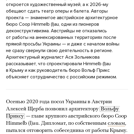
откроется художественный музей, а к 2026-му
обещают сдать театр оперы и балета. Авторы
проекта — знаменитое австрийское архитектурное
бюро Coop Himmelb (l)au, одни из пионеров
деконструктивизма. Австрийцы не отказались
от работы на аннексированных территориях после
прямой просьбы Украины — и даже с началом войны
не сразу свернули свою деятельность в регионе.
Архитектурный журналист Ася Зольникова
рассказывает, что спроектировали Himmelb (l)au
в Крыму и как руководитель бюро Вольф Прикс
объясняет сотрудничество с российским режимом.
Осенью 2020 года посол Украины в Австрии
Алексей Щерба позвонил архитектору
Вольфу 
Приксу
— главе крупного австрийского бюро Coop
Himmelb (l)au. Дипломат, по собственным
словам
,
пытался отговорить собеседника от работы Крыму.