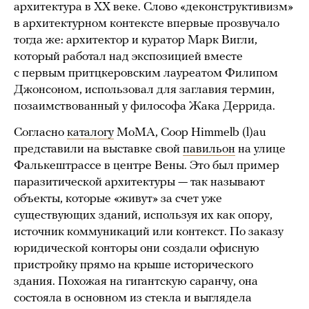
архитектура в XX веке. Слово «деконструктивизм»
в архитектурном контексте впервые прозвучало
тогда же: архитектор и куратор Марк Вигли,
который работал над экспозицией вместе
с первым притцкеровским лауреатом Филипом
Джонсоном, использовал для заглавия термин,
позаимствованный у философа Жака Деррида.
Согласно
каталогу
МоМА, Coop Himmelb (l)au
представили на выставке свой
павильон
на улице
Фалькештрассе в центре Вены. Это был пример
паразитической архитектуры — так называют
объекты, которые «живут» за счет уже
существующих зданий, используя их как опору,
источник коммуникаций или контекст. По заказу
юридической конторы они создали офисную
пристройку прямо на крыше исторического
здания. Похожая на гигантскую саранчу, она
состояла в основном из стекла и выглядела