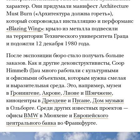
характер. Они придумали манифест Architecture
Must Burn («Архитектура должна гореть»),
который сопровождал инсталляцию и перформанс
«Blazing Wing»
: крыло из металла подвесили
на территории Технического университета Граца
и подожгли 12 декабря 1980 года.
После экспозиции бюро стало получать больше
заказов. Как и другие деконструктивисты, Coop
Himmelb (l)au много работали с культурными
и офисными объектами, которым нужна смелая
и выразительная среда. Это, например, музеи
в
Гронингене
,
Акроне
,
Лионе
и
Шэнчжене
,
киноцентры в
Дрездене
и
Пусане
,
Дом музыки
в Ольборге. Среди других известных проектов —
офисы
BMW
в Мюнхене и
Европейского
центрального банка
во Франкфурте.