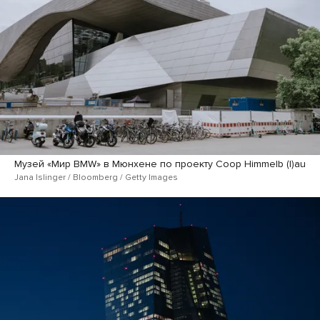
Музей «Мир BMW» в Мюнхене по проекту Coop Himmelb (l)au
Jana Islinger / Bloomberg / Getty Images