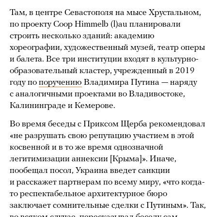
Там, в центре Севастополя на мысе Хрустальном,
по проекту Coop Himmelb (l)au планировали
строить несколько зданий: академию
хореографии, художественный музей, театр оперы
и балета. Все три институции входят в культурно-
образовательный кластер, учрежденный в 2019
году по
поручению
Владимира Путина — наряду
с аналогичными проектами во Владивостоке,
Калининграде и Кемерове.
Во время беседы с Приксом Щерба рекомендовал
«не разрушать свою репутацию участием в этой
косвенной и в то же время однозначной
легитимизации аннексии [Крыма]». Иначе,
пообещал посол, Украина введет санкции
и расскажет партнерам по всему миру, «что когда-
то респектабельное архитектурное бюро
заключает сомнительные сделки с Путиным». Так,