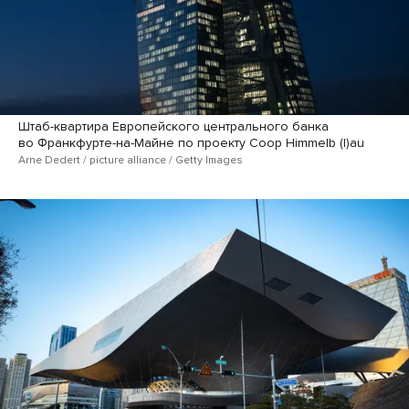
Штаб-квартира Европейского центрального банка
во Франкфурте-на-Майне по проекту Coop Himmelb (l)au
Arne Dedert / picture alliance / Getty Images