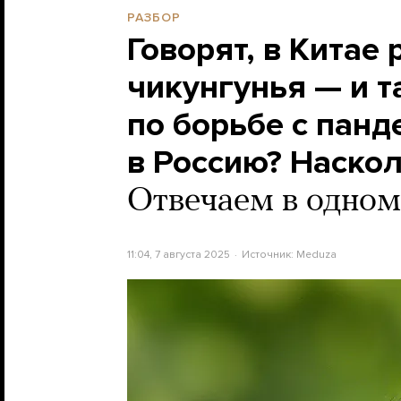
РАЗБОР
Говорят, в Китае
чикунгунья — и 
по борьбе с панд
в Россию? Наско
Отвечаем в одном
11:04, 7 августа 2025
Источник:
Meduza