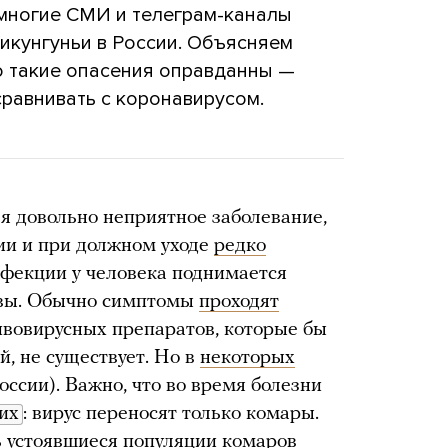
 многие СМИ и телеграм-каналы
чикунгуньи в России. Объясняем
о такие опасения оправданны —
сравнивать с коронавирусом.
ья довольно неприятное заболевание,
ции и при должном уходе
редко
инфекции у человека поднимается
тавы. Обычно симптомы
проходят
ивовирусных препаратов, которые бы
й, не существует. Но в
некоторых
оссии). Важно, что во время болезни
их
: вирус переносят только комары.
ь устоявшиеся популяции комаров