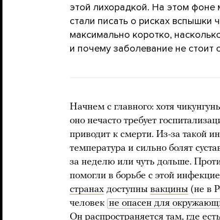
этой лихорадкой. На этом фоне
стали писать о рисках вспышки 
максимально коротко, наскольк
и почему заболевание не стоит 
Начнем с главного: хотя чикунгун
оно нечасто требует госпитализа
приводит к смерти. Из-за такой 
температура и сильно болят сус
за неделю или чуть дольше. Прот
помогли в борьбе с этой инфекцие
странах
доступны
вакцины
(не в Р
человек
не опасен для окружающ
Он
распространяется
там, где ест