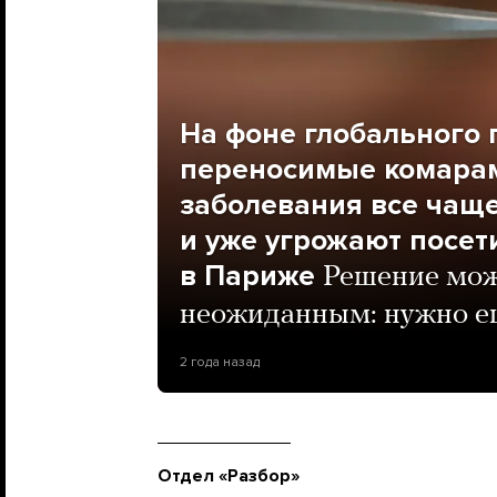
На фоне глобального 
переносимые комара
заболевания все чащ
и уже угрожают посе
в Париже
Решение мож
неожиданным: нужно е
2 года назад
Отдел «Разбор»