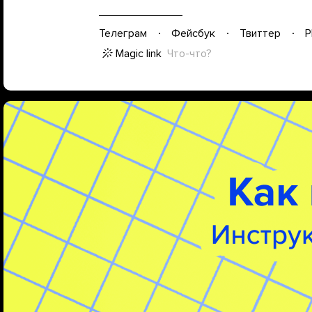
Телеграм
Фейсбук
Твиттер
P
Magic link
Что-что?