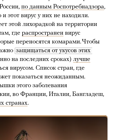
 России,
по данным Роспотребнадзора
,
 и этот вирус у них не находили.
еет этой лихорадкой на территории
там, где
распространен
вирус
оторые переносятся комарами. Чтобы
важно
защищаться от укусов этих 
енно на последних сроках)
лучше
ься вирусом. Список стран, где
ожет показаться неожиданным.
пышки этого заболевания
кии, во Франции, Италии, Бангладеш,
их странах
.