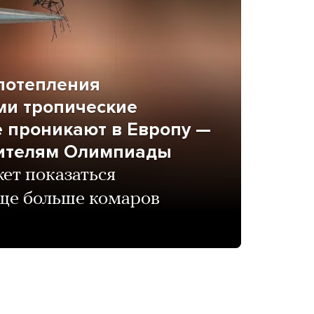
потепления
ми тропические
е проникают в Европу —
тителям Олимпиады
ет показаться
ще больше комаров