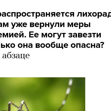
 распространяется лихора
там уже вернули меры
емией. Ее могут завезти
лько она вообще опасна?
 абзаце