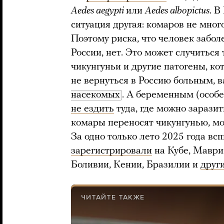
Aedes aegypti
или
Aedes albopictus
. В
ситуация другая: комаров не много
Поэтому риска, что человек забол
России, нет. Это может случиться 
чикунгуньи и другие патогены, к
не вернуться в Россию больным, 
насекомых
. А беременным (особ
не ездить
туда, где можно заразит
комары переносят чикунгунью, м
За одно только лето 2025 года вс
зарегистрировали
на Кубе, Маври
Боливии, Кении, Бразилии и
друг
ЧИТАЙТЕ ТАКЖЕ