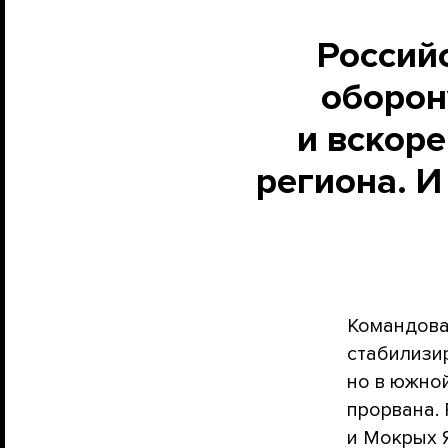
Россий
оборон
и вскоре
региона. И
Командова
стабилизир
но в южно
прорвана.
и Мокрых 