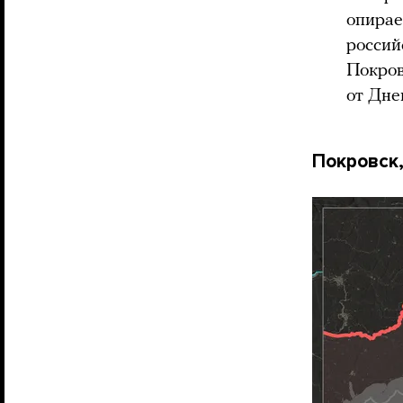
опирае
россий
Покров
от Дне
Покровск,