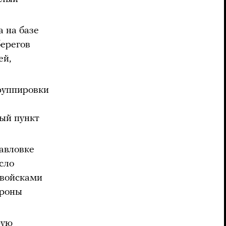
а на базе
берегов
ей,
группировки
ый пункт
авловке
сло
 войсками
ороны
рую