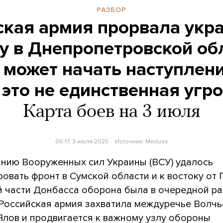
РАЗБОР
ская армия прорвала укр
у в Днепропетровской об
 может начать наступлен
 это не единственная угр
Карта боев на 3 июля
06:17, 3 июля 2025
Источник:
Meduza
нию Вооруженных сил Украины (ВСУ) удалось
овать фронт в Сумской области и к востоку от 
й части Донбасса оборона была в очередной ра
 Российская армия захватила междуречье Волчь
Ялов и продвигается к важному узлу обороны