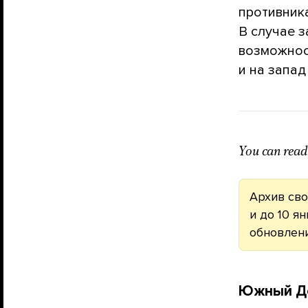
противник
В случае 
возможност
и на запад
You can read 
Архив сво
и до 10 я
обновлен
Южный Д