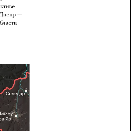
ективе
 Днепр —
области