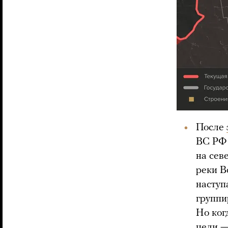
После
ВС РФ 
на сев
реки В
наступ
группи
Но ког
цели —