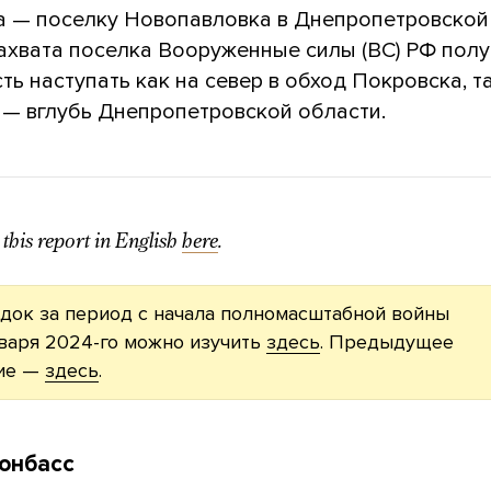
а — поселку Новопавловка в Днепропетровской
захвата поселка Вооруженные силы (ВС) РФ полу
ь наступать как на север в обход Покровска, т
 — вглубь Днепропетровской области.
this report in English
here
.
док за период с начала полномасштабной войны
нваря 2024-го можно изучить
здесь
. Предыдущее
ие —
здесь
.
онбасс