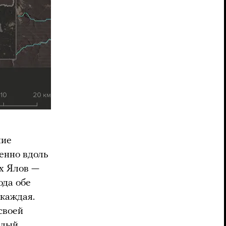
ние
енно вдоль
ых Ялов —
ода обе
 каждая.
своей
елый