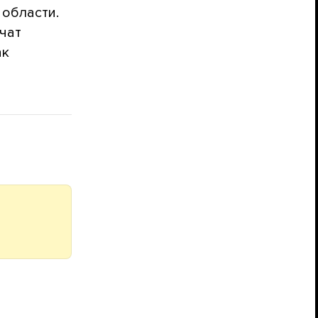
 области.
чат
ак