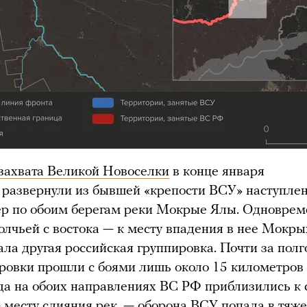
захвата Великой Новоселки
в конце января
развернули из бывшей «крепости ВСУ» наступле
ер по обоим берегам реки Мокрые Ялы. Одноврем
олчьей с востока — к месту впадения в нее Мокр
ала другая российская группировка. Почти за полг
ровки прошли с боями лишь около 15 километров
да на обоих направлениях ВС РФ приблизились к 
 месту слияния рек, — оборона ВСУ попала в тяж