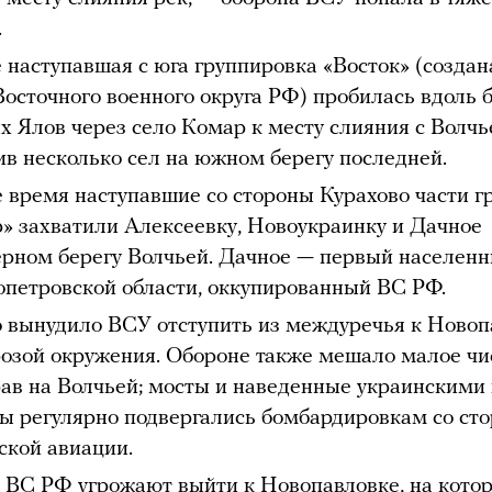
.
 наступавшая с юга группировка «Восток» (создан
Восточного военного округа РФ) пробилась вдоль 
 Ялов через село Комар к месту слияния с Волчь
ив несколько сел на южном берегу последней.
е время наступавшие со стороны Курахово части 
» захватили Алексеевку, Новоукраинку и Дачное
ерном берегу Волчьей. Дачное — первый населенн
петровской области, оккупированный ВС РФ.
о вынудило ВСУ отступить из междуречья к Новоп
розой окружения. Обороне также мешало малое чи
ав на Волчьей; мосты и наведенные украинскими
ы регулярно подвергались бомбардировкам со ст
ской авиации.
 ВС РФ угрожают выйти к Новопавловке, на кото