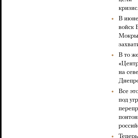
кризис
В июне
войск 
Мокрых
захват
В то ж
«Центр
на сев
Днепро
Все эт
под уг
перепр
понтон
россий
Теперь