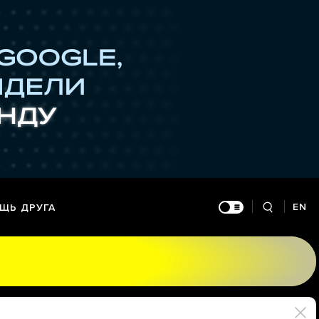
EN
ЩЬ ДРУГА