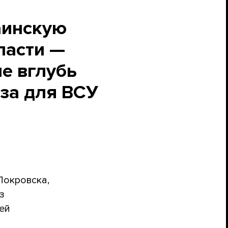
аинскую
ласти —
ие вглубь
оза для ВСУ
Покровска,
з
ей