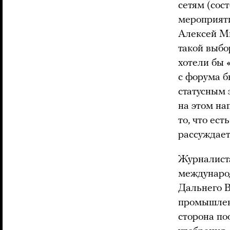
сетям (сос
мероприяти
Алексей Ми
такой выбо
хотели бы 
с форума 
статусным
на этом на
то, что ест
рассуждает
Журналист
международ
Дальнего В
промышлен
сторона по