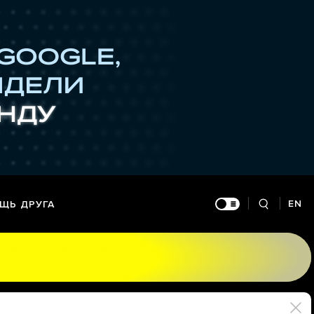
EN
ЩЬ ДРУГА