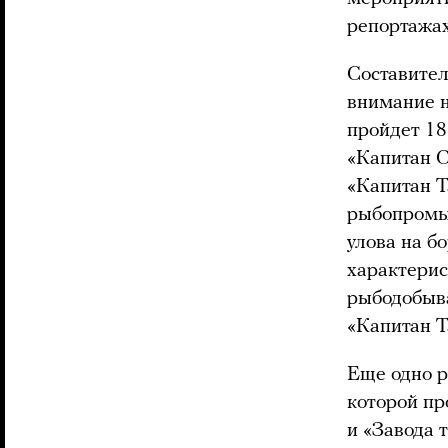
репортажах
Составител
внимание н
пройдет 18
«Капитан С
«Капитан Т
рыбопромыс
улова на б
характерис
рыбодобыва
«Капитан Т
Еще одно р
которой пр
и «Завода 