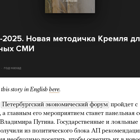
2025. Новая методичка Кремля д
ных СМИ
год назад
this story in English
here
.
й
Петербургский экономический форум
пройдет с
, а главным его мероприятием станет панельная с
 Владимира Путина. Государственные и лояльны
лучили из политического блока АП рекомендации
я необходимо посетить, чтобы осветить их в ново