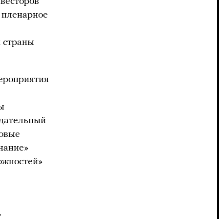
нвесторов
 пленарное
м страны
ероприятия
ы
юдательный
ровые
Знание»
можностей»
,