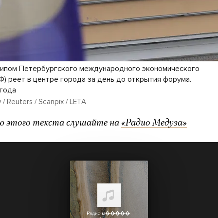
типом Петербургского международного экономического
) реет в центре города за день до открытия форума.
 года
/ Reuters / Scanpix / LETA
ю этого текста слушайте на
«Радио Медуза»