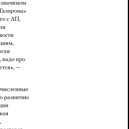
м значимом
«Газпрома»
го с АП,
ля
вости
циям,
пехи
, надо про
ется», —
очисленные
по развитию
ции
кая
,