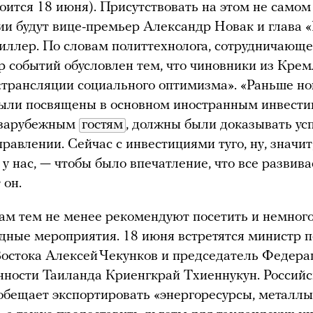
тоится 18 июня). Присутствовать на этом не само
и будут вице-премьер Александр Новак и глава 
ллер. По словам политтехнолога, сотрудничающе
р событий обусловлен тем, что чиновники из Крем
«трансляции социального оптимизма». «Раньше но
были посвящены в основном иностранным инвести
 зарубежным
гостям
, должны были доказывать ус
правлении. Сейчас с инвестициями туго, ну, значит
ь у нас, — чтобы было впечатление, что все развива
 он.
ам тем не менее рекомендуют посетить и немног
ные мероприятия. 18 июня встретятся министр 
остока Алексей Чекунков и председатель Федера
ности Таиланда Криенгкрай Тхиеннукун. Российс
обещает экспортировать «энергоресурсы, металлы