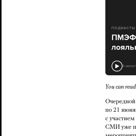
ПОДКАСТЫ
ПМЭФ-
лояль
6 минут
You can read 
Очередно
по 21 июня
с участием
СМИ уже по
мероприяти