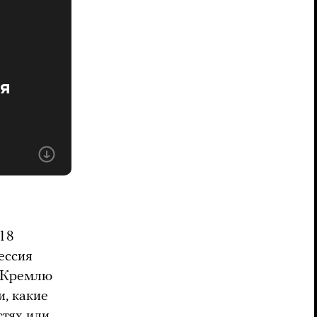
ля
 18
ессия
е Кремлю
, какие
стях или