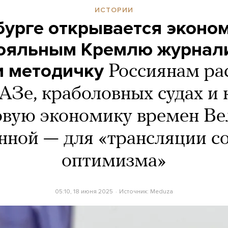
ИСТОРИИ
бурге открывается эконо
ояльным Кремлю журнал
 методичку
Россиянам ра
АЗе, краболовных судах и 
овую экономику времен Ве
нной — для «трансляции с
оптимизма»
05:10, 18 июня 2025
Источник:
Meduza