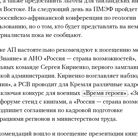
, а также предоставить льготы для таиландских и
м Востоке. На следующий день на ПМЭФ пройдет
российско-африканской конференции по геологии
ьзованию, но о том, кто будет представлять на не
рналистам пока не сообщают.
оке АП настоятельно рекомендуют к посещению м
Знание» и АНО «Россия — страна возможностей»,
ьных команде Сергея Кириенко, первого замглав
кой администрации. Кириенко возглавляет набл
ния», а РСВ проводит для Кремля различные кад
включая конкурс для военных
«Время героев»
. «
 форуме стенд с книгами, а «Россия — страна воз
одпишет соглашения по кадровой подготовке
рациями регионов и министерством труда.
комендаций вошло и посещение презентации книг