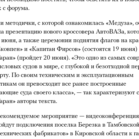
 с форума.
и методички, с которой ознакомилась «Медуза»,
а презентацию нового кроссовера АвтоВАЗа, кот
 июня, а также церемонии поднятия флагов на кр
ковпен» и «Капитан Фирсов» (состоятся 19 июня) 
аран» (пройдет 20 июня). «Это одно из самых со
ловых судов в мире, с глубокой и безотходной п
орту. По своим техническим и эксплуатационным
тикам он превосходит все ранее построенные
ющие суда своего класса», — так характеризуют 
аран» авторы текста.
екомендуемое мероприятие — видеоконференция,
ойдут подключения поселка Березка в Тамбовской
технических фабрикатов» в Кировской области к г