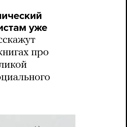
мический
истам уже
сскажут
книгах про
ликой
оциального