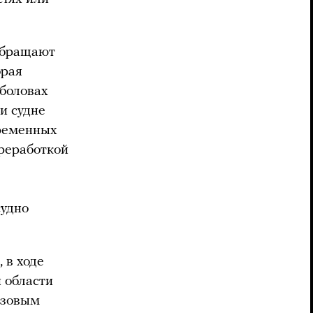
 обращают
орая
аболовах
и судне
временных
ереработкой
судно
 в ходе
 области
азовым