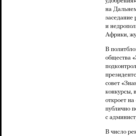
удобрения»
на Дальне
заседание 
и недропол
Африки, жу
В политбл
общества «
подконтрол
президентс
совет «Зна
конкурсы, 
откроет на
публично п
с админист
В число ре