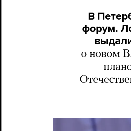
В Петер
форум. Л
выдали
о новом В
план
Отечестве