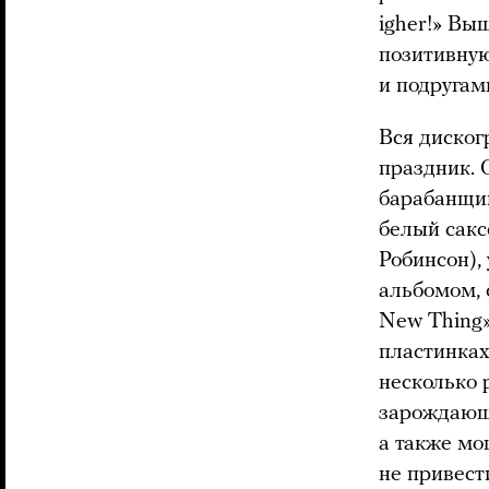
igher!» Вы
позитивную
и подругам
Вся диског
праздник. 
барабанщик
белый сак
Робинсон),
альбомом, 
New Thing»
пластинках
несколько 
зарождающе
а также мо
не привест