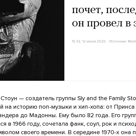
почет, посл
он провел в
15:32, 12 июня 2025
Источник:
Med
Стоун — создатель группы Sly and the Family Sto
 на историю поп-музыки и хип-хопа: от Принса 
андера до Мадонны. Ему было 82 года. Его груп
я в 1966 году, сочетала фанк, соул, рок и псих
мволом своего времени. В середине 1970-х она 