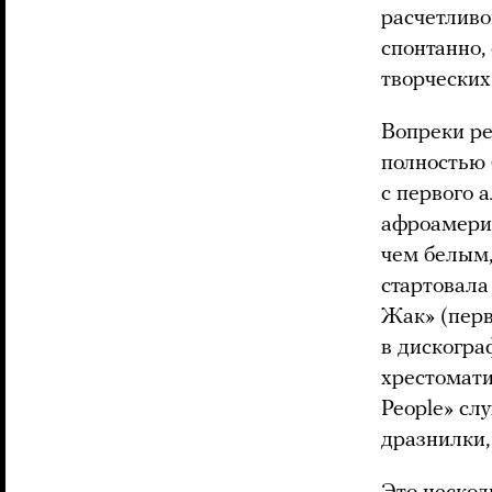
расчетливо
спонтанно,
творческих
Вопреки ре
полностью 
с первого 
афроамерик
чем белым,
стартовала
Жак» (перв
в дискограф
хрестомати
People» сл
дразнилки, 