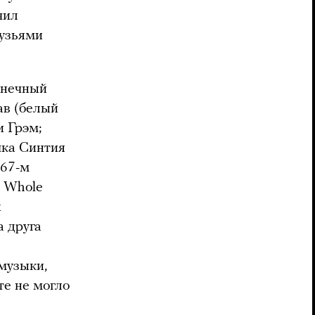
чил
рузьями
конечный
ав (белый
 Грэм;
чка Синтия
967-м
A Whole
х
а друга
музыки,
те не могло