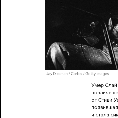
Jay Dickman / Corbis / Getty Images
Умер Слай 
повлиявшей
от Стиви У
появившаяс
и стала си