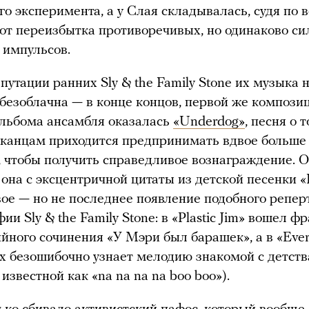
го эксперимента, а у Слая складывалась, судя по в
 от переизбытка противоречивых, но одинаково с
 импульсов.
путации ранних Sly & the Family Stone их музыка 
безоблачна — в конце концов, первой же компози
альбома ансамбля оказалась
«Underdog»
, песня о т
анцам приходится предпринимать вдвое больше 
 чтобы получить справедливое вознаграждение. 
 она с эксцентричной цитаты из детской песенки 
ое — но не последнее появление подобного репер
ии Sly & the Family Stone: в «Plastic Jim» вошел ф
йного сочинения «У Мэри был барашек», а в «Eve
ух безошибочно узнает мелодию знакомой с детств
известной как «na na na na boo boo»).