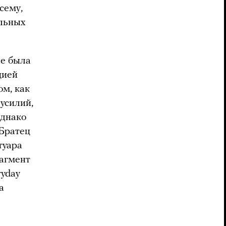
сему,
ильных
не была
цией
ом, как
усилий,
Однако
«Братец
туара
рагмент
ryday
а