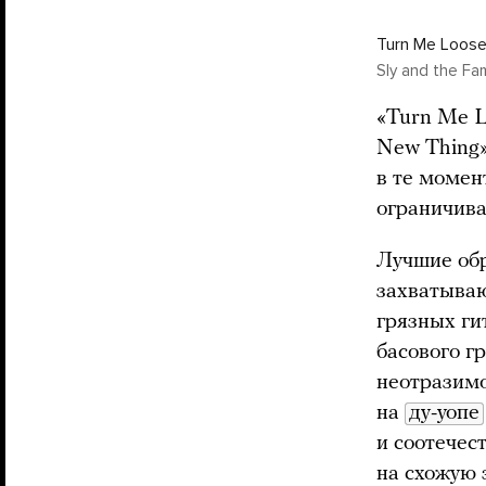
Turn Me Loos
Sly and the Fa
«Turn Me L
New Thing»
в те момен
ограничива
Лучшие обр
захватываю
грязных ги
басового г
неотразимо
на
ду-уопе
и соотечес
на схожую 