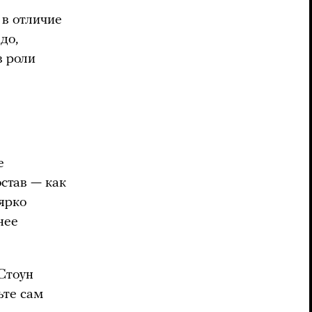
в отличие
до,
в роли
e
став — как
 ярко
нее
Стоун
ьте сам