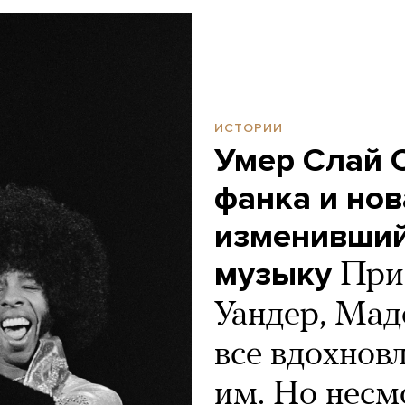
ИСТОРИИ
Умер Слай 
фанка и нов
изменивши
музыку
При
Уандер, Мад
все вдохнов
им. Но несм