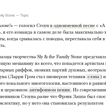
e
mily Stone — Topic
oose!» — голосил Стоун
в одноименной песне
с «A
, и его команда в самом деле была максимально 
ты, когда срывалась с поводка, переставала себя в
ть.
азцы творчества Sly & the Family Stone представл
щую мешанину из всего, что попадется артистам п
тарных риффов, звонких партий духовых, неотраз
рува (Ларри Грэм стал пионером техники
слэпа
) 
го вокального многоголосия, настоянного в равно
и церковном
антифонном пении
. Из современни
твенников Стоуна разве что Фрэнк Заппа был спо
эклектику, но у него она становилась результатом