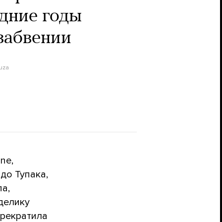
едние годы
 забвении
uza
ne,
до Тупака,
па,
оделику
прекратила