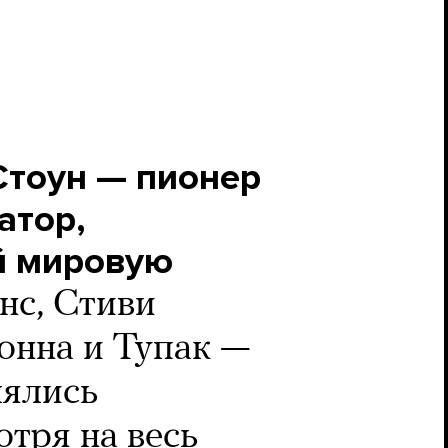
Стоун — пионер
атор,
й мировую
нс, Стиви
онна и Тупак —
лялись
отря на весь