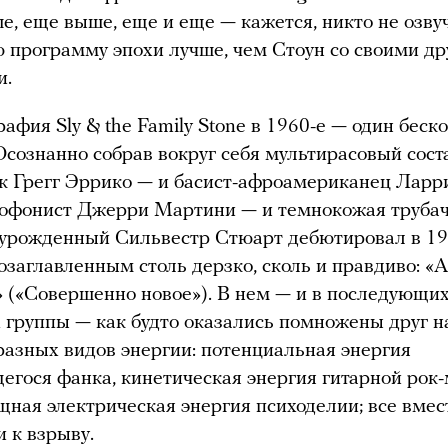
ше, еще выше, еще и еще — кажется, никто не озву
 программу эпохи лучше, чем Стоун со своими д
и.
рафия Sly & the Family Stone в 1960-е — один бес
Осознанно собрав вокруг себя мультирасовый сост
 Грегг Эррико — и басист-афроамериканец Ларри
софонист Джерри Мартини — и темнокожая труба
 урожденный Сильвестр Стюарт дебютировал в 1
озаглавленным столь дерзко, сколь и правдиво: «
 («Совершенно новое»). В нем — и в последующи
 группы — как будто оказались помножены друг н
разных видов энергии: потенциальная энергия
гося фанка, кинетическая энергия гитарной рок-
щная электрическая энергия психоделии; все вмес
и к взрыву.