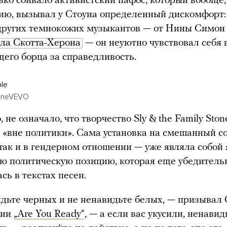
ько сбивало активистский пафос, который вообще,
ю, вызывал у Стоуна определенный дискомфорт: 
других темнокожих музыкантов — от Нины Симон 
ла Скотта-Херона
— он неуютно чувствовал себя 
его борца за справедливость.
le
toneVEVO
, не означало, что творчество Sly & the Family Ston
 «вне политики». Сама установка на смешанный со
 так и в гендерном отношении — уже являла собой
 политическую позицию, которая еще убедитель
сь в текстах песен.
дьте черных и не ненавидьте белых, — призывал 
ции
„Are You Ready“
, — а если вас укусили, ненавид