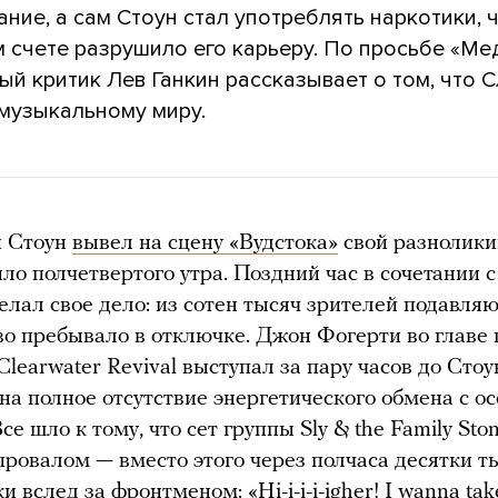
ние, а сам Стоун стал употреблять наркотики, 
м счете разрушило его карьеру. По просьбе «Ме
й критик Лев Ганкин рассказывает о том, что 
 музыкальному миру.
й Стоун
вывел на сцену «Вудстока»
свой разнолики
ыло полчетвертого утра. Поздний час в сочетании 
елал свое дело: из сотен тысяч зрителей подавля
о пребывало в отключке. Джон Фогерти во главе
Clearwater Revival выступал за пару часов до Стоу
на полное отсутствие энергетического обмена с о
се шло к тому, что сет группы Sly & the Family Sto
провалом — вместо этого через полчаса десятки т
и вслед за фронтменом: «Hi-i-i-i-igher! I wanna take y