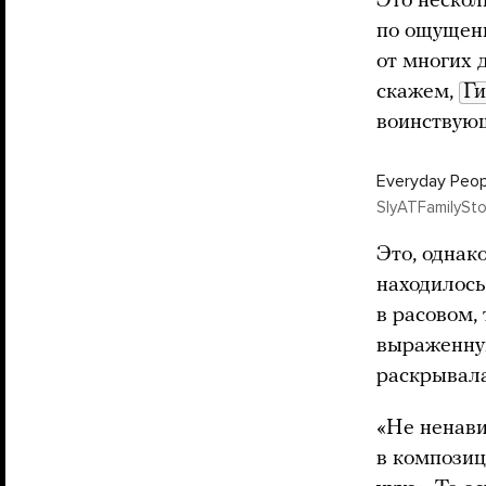
Это нескол
по ощущени
от многих 
скажем,
Ги
воинствующ
Everyday Peop
SlyATFamilyS
Это, однако
находилось
в расовом,
выраженную
раскрывала
«Не ненави
в компози