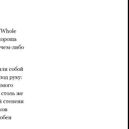
 Whole
хороша
 чем-либо
яли собой
од руку:
имого
и столь же
й степени
ков
собен