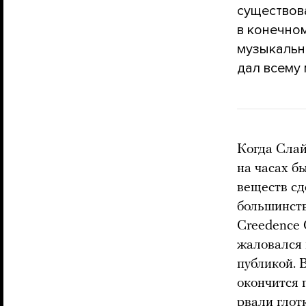
существова
в конечно
музыкальны
дал всему
Когда Сла
на часах б
веществ сд
большинств
Creedence 
жаловался 
публикой. В
окончится 
рвали глотк