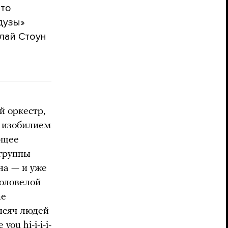
что
дузы»
Слай Стоун
й оркестр,
с изобилием
ющее
 группы
на — и уже
соловелой
ne
ысяч людей
ou hi-i-i-i-