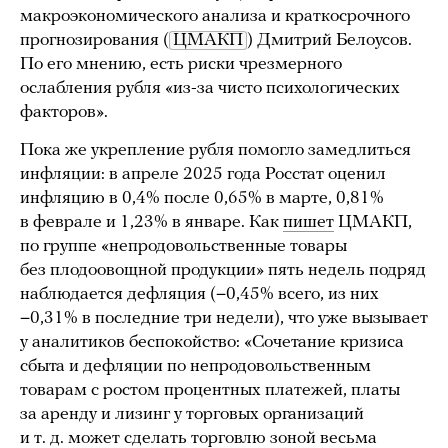
макроэкономического анализа и краткосрочного
прогнозирования (
ЦМАКП
) Дмитрий Белоусов.
По его мнению, есть риски чрезмерного
ослабления рубля «из-за чисто психологических
факторов».
Пока же укрепление рубля помогло замедлиться
инфляции: в апреле 2025 года Росстат оценил
инфляцию в 0,4% после 0,65% в марте, 0,81%
в феврале и 1,23% в январе. Как
пишет
ЦМАКП,
по группе «непродовольственные товары
без плодоовощной продукции» пять недель подряд
наблюдается дефляция (−0,45% всего, из них
−0,31% в последние три недели), что уже вызывает
у аналитиков беспокойство: «Сочетание кризиса
сбыта и дефляции по непродовольственным
товарам с ростом процентных платежей, платы
за аренду и лизинг у торговых организаций
и т. д. может сделать торговлю зоной весьма