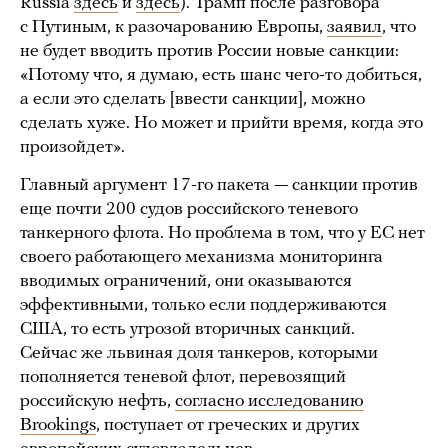
Russia
здесь
и
здесь
). Трамп после разговора
с Путиным, к разочарованию Европы,
заявил
, что
не будет вводить против России новые санкции:
«Потому что, я думаю, есть шанс чего-то добиться,
а если это сделать [ввести санкции], можно
сделать хуже. Но может и прийти время, когда это
произойдет».
Главный аргумент 17-го пакета — санкции против
еще почти 200 судов российского теневого
танкерного флота. Но проблема в том, что у ЕС нет
своего работающего механизма мониторинга
вводимых ограничений, они оказываются
эффективными, только если поддерживаются
США, то есть угрозой вторичных санкций.
Сейчас же львиная доля танкеров, которыми
пополняется теневой флот, перевозящий
российскую нефть,
согласно исследованию
Brookings
, поступает от греческих и других