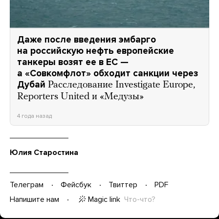
Даже после введения эмбарго
на российскую нефть европейские
танкеры возят ее в ЕС —
а «Совкомфлот» обходит санкции через
Дубай
Расследование Investigate Europe,
Reporters United и «Медузы»
4 года назад
Юлия Старостина
Телеграм
Фейсбук
Твиттер
PDF
Magic link
Что-что?
Напишите нам