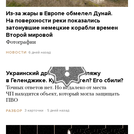
Из-за жары в Европе обмелел Дунай.
На поверхности реки показались
затонувшие немецкие корабли времен
Второй мировой
Фотографии
6 дней назад
НОВОСТИ
Украинский дрон попал по пляжу
в Геленджике. Куда он летел? Его сбили?
Точных ответов нет. Но недалеко от места
ЧП находится объект, который могла защищать
ПВО
3 карточки
5 дней назад
РАЗБОР