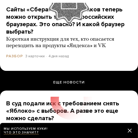
Сайты «Сбера» и других банков теперь
можно открыть только в российских
браузерах. Это опасно? И какой браузер
выбрать?
Короткая инструкция для тех, кто опасается
переходить на продукты «Яндекса» и VK
3 карточки
4 дня назад
РАЗБОР
ЕЩЕ НОВОСТИ
В суд подали иск с требованием снять
«Яблоко» с выборов. А разве это еще
можно сделать?
До какой даты надо продержаться, чтобы партию
МЫ ИСПОЛЬЗУЕМ КУКИ!
точно допустили?
ЧТО ЭТО ЗНАЧИТ?