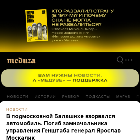
Перейти
к
материалам
НОВОСТИ
ИСТОРИИ
РАЗБОР
ПОДКАСТЫ
МАГАЗ
П
НОВОСТИ
В подмосковной Балашихе взорвался
автомобиль. Погиб замначальника
управления Генштаба генерал Ярослав
Москалик