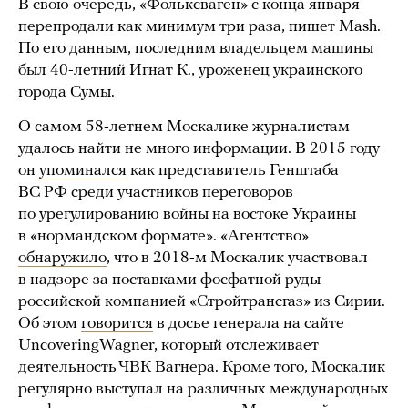
В свою очередь, «Фольксваген» с конца января
перепродали как минимум три раза, пишет Mash.
По его данным, последним владельцем машины
был 40-летний Игнат К., уроженец украинского
города Сумы.
О самом 58-летнем Москалике журналистам
удалось найти не много информации. В 2015 году
он
упоминался
как представитель Генштаба
ВС РФ среди участников переговоров
по урегулированию войны на востоке Украины
в «нормандском формате». «Агентство»
обнаружило
, что в 2018-м Москалик участвовал
в надзоре за поставками фосфатной руды
российской компанией «Стройтрансгаз» из Сирии.
Об этом
говорится
в досье генерала на сайте
UncoveringWagner, который отслеживает
деятельность ЧВК Вагнера. Кроме того, Москалик
регулярно выступал на различных международных