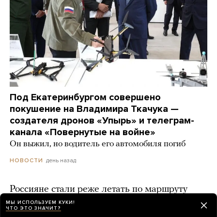
Под Екатеринбургом совершено
покушение на Владимира Ткачука —
создателя дронов «Упырь» и телеграм-
канала «Повернутые на войне»
Он выжил, но водитель его автомобиля погиб
день назад
НОВОСТИ
Россияне стали реже летать по маршруту
Москва — Петербург. Среди причин —
МЫ ИСПОЛЬЗУЕМ КУКИ!
ЧТО ЭТО ЗНАЧИТ?
частые закрытия аэропортов из-за