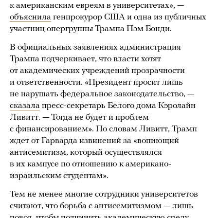
к американским евреям в университетах», —
объяснила
генпрокурор США и одна из публичных
участниц опергруппы Трампа Пэм Бонди.
В официальных заявлениях администрация
Трампа подчеркивает, что власти хотят
от академических учреждений прозрачности
и ответственности. «Президент просит лишь
не нарушать федеральное законодательство, —
сказала
пресс-секретарь Белого дома Кэролайн
Ливитт. — Тогда не будет и проблем
с финансированием». По словам Ливитт, Трамп
ждет от Гарварда извинений за «вопиющий
антисемитизм, который осуществлялся
в их кампусе по отношению к американо-
израильским студентам».
Тем не менее многие сотрудники университетов
считают, что борьба с антисемитизмом — лишь
повод, чтобы подчинить академическую среду