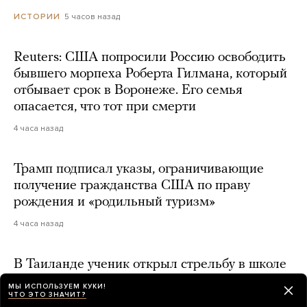
5 часов назад
ИСТОРИИ
Reuters: США попросили Россию освободить
бывшего морпеха Роберта Гилмана, который
отбывает срок в Воронеже. Его семья
опасается, что тот при смерти
4 часа назад
Трамп подписал указы, ограничивающие
получение гражданства США по праву
рождения и «родильный туризм»
4 часа назад
В Таиланде ученик открыл стрельбу в школе
и убил шесть человек. Еще 15 ранены
МЫ ИСПОЛЬЗУЕМ КУКИ!
ЧТО ЭТО ЗНАЧИТ?
3 часа назад