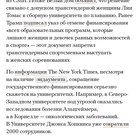
из СМИ. Позже Белый дом
объявил
, что решение
связано с допуском трансгендерной женщины Лии
Томас в сборную университета по плаванию. Ранее
Трамп
подписал
указ об отмене финансирования
«всех образовательных программ, которые
лишают женщин и девочек равных возможностей
в спорте» — этот документ запретил
трансгендерным спортсменкам выступать
в женских соревнованиях
По
информации
The New York Times, несмотря
на наличие
эндаумента
, сокращение
государственного финансирования серьезно
скажется на университетах. Например, в Северо-
Западном университете под угрозой оказались
исследования болезни Альцгеймера,
а в Корнелле — онкологических заболеваний.
В Университете Джонса Хопкинса уже
сократили
2000 сотрудников.