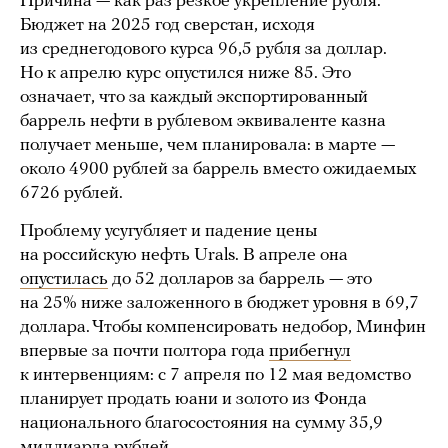
Причина — как раз резкое укрепление рубля.
Бюджет на 2025 год сверстан, исходя
из среднегодового курса 96,5 рубля за доллар.
Но к апрелю курс опустился ниже 85. Это
означает, что за каждый экспортированный
баррель нефти в рублевом эквиваленте казна
получает меньше, чем планировала: в марте —
около 4900 рублей за баррель вместо ожидаемых
6726 рублей.
Проблему усугубляет и падение цены
на российскую нефть Urals. В апреле она
опустилась
до 52 долларов за баррель — это
на 25% ниже заложенного в бюджет уровня в 69,7
доллара. Чтобы компенсировать недобор, Минфин
впервые за почти полтора года
прибегнул
к интервенциям: с 7 апреля по 12 мая ведомство
планирует продать юани и золото из Фонда
национального благосостояния на сумму 35,9
миллиарда рублей.