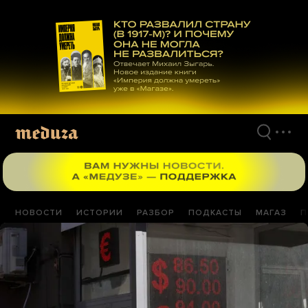
Перейти
к
материалам
НОВОСТИ
ИСТОРИИ
РАЗБОР
ПОДКАСТЫ
МАГАЗ
П