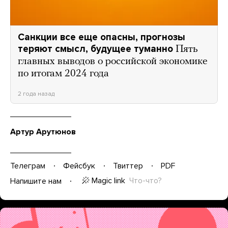
Санкции все еще опасны, прогнозы
теряют смысл, будущее туманно
Пять
главных выводов о российской экономике
по итогам 2024 года
2 года назад
Артур Арутюнов
Телеграм
Фейсбук
Твиттер
PDF
Magic link
Что-что?
Напишите нам