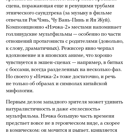
сцена, поражающая еще и ревущими трубами
этнического саундтрека (за музыку в фильме
отвечали Рок Чэнь, Чу Вань-Пинь и Ян Жуй).
Композиционно «Нэчжа-2» местами напоминает
голливудские мультфильмы — особенно по части
отношений протагониста с родителями (довольно,
к слову, драматичных). Режиссер явно черпал
вдохновение и в японских аниме, что хорошо
чувствуется в экшен-сценах — например, в битвах
с боссами, всегда разделенных на несколько фаз.
Но своего у «Нэчжа-2» тоже достаточно, и речь
не только об образах и символах китайской
мифологии.
Первым делом западного зрителя может удивить
натуралистичность и даже «телесность»
мультфильма. Нэчжа большую часть времени
предстает вовсе не в героическом виде, а скорее
в комическом: он мочится и рыгает, кривляется