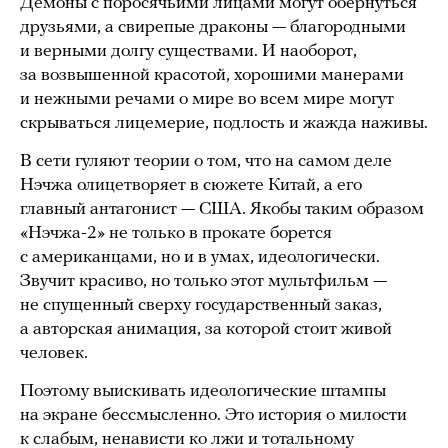
Демоны с поросячьими лицами могут обернуться
друзьями, а свирепые драконы — благородными
и верными долгу существами. И наоборот,
за возвышенной красотой, хорошими манерами
и нежными речами о мире во всем мире могут
скрываться лицемерие, подлость и жажда наживы.
В сети гуляют теории о том, что на самом деле
Нэчжа олицетворяет в сюжете Китай, а его
главный антагонист — США. Якобы таким образом
«Нэчжа-2» не только в прокате борется
с американцами, но и в умах, идеологически.
Звучит красиво, но только этот мультфильм —
не спущенный сверху государственный заказ,
а авторская анимация, за которой стоит живой
человек.
Поэтому выискивать идеологические штампы
на экране бессмысленно. Это история о милости
к слабым, ненависти ко лжи и тотальному