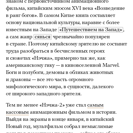
знаком с первоисточником анимационного
фильма, китайским эпосом XVI века «Возведение
в ранг богов». В самом Китае книга составляет
основу национальной культуры, наравне с более
известным на Западе
«Путешествием на Запад»
,
а сам жанр
сянься
чрезвычайно популярен
в стране. Поэтому китайскому зрителю не составит
труда разобраться в бесчисленных героях
и сюжетах «Нэчжа», примерно так же, как
американскому гику — в киновселенной Marvel.
Боги и полубоги, демоны в обликах животных
и драконы — все это часть огромного
мифологического мира, в сущности, далекого
от широкого западного зрителя.
Тем не менее «Нэчжа-2» уже стал
самым
кассовым
анимационным фильмом в истории.
Выйдя на экраны в конце января, в китайский
Новый год, мультфильм собрал немыслимые