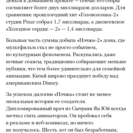
деньги в домашнем прокате — сейчас его сборы
составляют более двух миллиардов долларов. Для
сравнения: прошлогодний хит «Головоломка-2»
студии Pixar собрал 1,7 миллиарда, а диснеевское
«Холодное сердце — 2» — 1,4 миллиарда.
Большая часть суммы добыта «Нэчжа-2» дома, где
мультфильм стал не просто событием,
но культурным феноменом. Раскупались даже
ночные сеансы, традиционно собирающие меньше
публики, что тем более удивительно для семейной
анимации. Китай широко празднует победу над
американским Disney.
За успехом дилогии «Нэчжа» стоит не менее
эпохальная история ее создателя.
Дипломированный врач из Сычуани Ян Юй всегда
мечтал стать аниматором. Он пробовал себя
в рекламе и веб-комиксах, но ничего
не получалось. Шесть лет он был безработным,