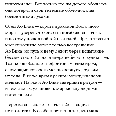
подружились. Вот только это им дорого обошлось:
они потеряли свои телесные оболочки, став
бесплотными духами.
Отец Ао Бина — король драконов Восточного
моря — уверен, что его сын погиб из-за Нэчжа,
и поэтому пошел войной на людей. Предотвратить
кровопролитие может только воскрешение
Ао Бина, но путь к нему лежит через испытание
бессмертного Уляна, лидера небесного культа Чэн.
Только он обладает нефритовым эликсиром,
с помощью которого можно вернуть друзьям
их тела. В то же время распри между кланами
мешают Нэчжа и Ао Бину завершить ритуал —
и тем самым установить мир между людьми
и драконами.
Пересказать сюжет «Нэчжа-2» — задача
не из легких. В особенности для тех, кто мало