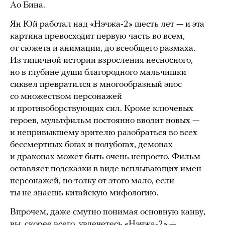
Ао Бина.
Ян Юй работал над «Нэчжа-2» шесть лет — и эта
картина превосходит первую часть во всем,
от сюжета и анимации, до всеобщего размаха.
Из типичной истории взросления несносного,
но в глубине души благородного мальчишки
сиквел превратился в многообразный эпос
со множеством персонажей
и противоборствующих сил. Кроме ключевых
героев, мультфильм постоянно вводит новых —
и непривыкшему зрителю разобраться во всех
бессмертных богах и полубогах, демонах
и драконах может быть очень непросто. Фильм
оставляет подсказки в виде всплывающих имен
персонажей, но толку от этого мало, если
ты не знаешь китайскую мифологию.
Впрочем, даже смутно понимая основную канву,
вы, скорее всего, увлечетесь «Нэчжа-2» —