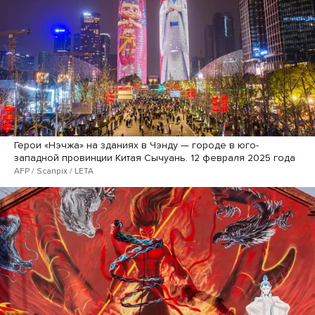
Герои «Нэчжа» на зданиях в Чэнду — городе в юго-
западной провинции Китая Сычуань. 12 февраля 2025 года
AFP / Scanpix / LETA