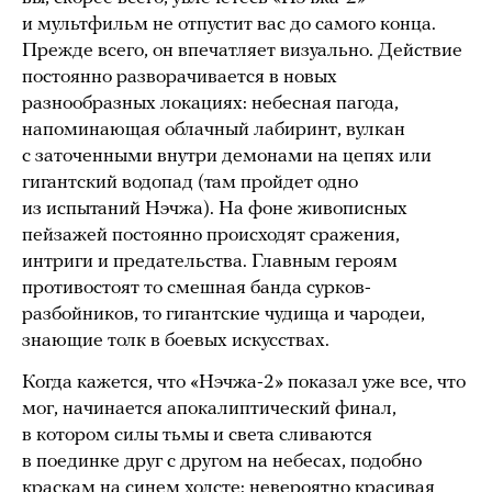
и мультфильм не отпустит вас до самого конца.
Прежде всего, он впечатляет визуально. Действие
постоянно разворачивается в новых
разнообразных локациях: небесная пагода,
напоминающая облачный лабиринт, вулкан
с заточенными внутри демонами на цепях или
гигантский водопад (там пройдет одно
из испытаний Нэчжа). На фоне живописных
пейзажей постоянно происходят сражения,
интриги и предательства. Главным героям
противостоят то смешная банда сурков-
разбойников, то гигантские чудища и чародеи,
знающие толк в боевых искусствах.
Когда кажется, что «Нэчжа-2» показал уже все, что
мог, начинается апокалиптический финал,
в котором силы тьмы и света сливаются
в поединке друг с другом на небесах, подобно
краскам на синем холсте: невероятно красивая