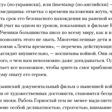
асу» (по-украински), или timestamp (по-английски)
 медицины: отметка о времени наложения жгута, 
ть срок его безопасного нахождения на раненой к
й учат на одном из уроков, показанных в фильме
 Ученики большинства школ по всему миру, как и в
 позволить этого не знать. Многочисленные дети и
роями «Ленты времени», — перечень действующи
ыглядит внушительно, — воспитаны войной. Они 
того, о чем нам невозможно даже догадываться. О
лает все возможное, чтобы зритель смог приблизи
ому опыту его героев.
раинский документальный фильм о нынешней вой
и от художественных достоинств, становится бес
 эпохи. Работа Горностай тем не менее выделяет
оне особой деликатностью, строгостью, внимани