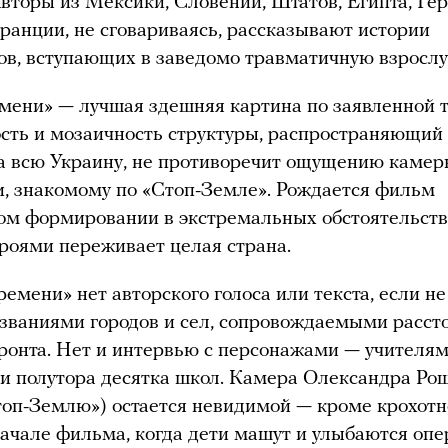
Авторы из Мексики, Словении, Штатов, Египта, Ге
ранции, не сговариваясь, рассказывают истории
в, вступающих в заведомо травматичную взросл
мени» — лучшая здешняя картина по заявленной т
ть и мозаичность структуры, распространяющий
а всю Украину, не противоречит ощущению камер
, знакомому по «Стоп-Земле». Рождается фильм
ом формировании в экстремальных обстоятельств
ероями переживает целая страна.
ремени» нет авторского голоса или текста, если не
азваниями городов и сел, сопровождаемыми расс
ронта. Нет и интервью с персонажами — учителя
и полутора десятка школ. Камера Олександра Ро
оп-Землю») остается невидимой — кроме крохотн
начале фильма, когда дети машут и улыбаются опе