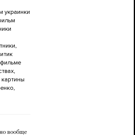
м украинки
фильм
ники
тники,
ритик
 фильме
твах,
р картины
енко,
 но вообще