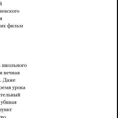
й
иевского
я
щих фильм
ь школьного
и вечная
. Даже
ремя урока
ательный
 убивая
пункт
тво