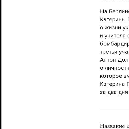
На Берлин
Катерины 
о жизни ук
и учителя 
бомбардир
третьи уч
Антон Дол
о личност
которое вм
Катерина 
за два дн
Название «