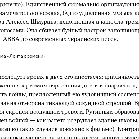
 зрителю). Единственный формально организующи
замечательно нежная, будто удивленная музыка к
а Алексея Шмурака, исполненная а капелла трем
олосами. Она сбивает буйный настрой заполняю
т ABBA до современных украинских песен.
ма «Лента времени»
исследует время в двух его ипостасях: цикличност
аженная к ритмам взросления детей и подростков, 
сть войны, предложенный ею чудовищный саспенс
чания отмерена тикающей секундной стрелкой. В
я сиреной воздушной тревоги. Рутинный образов
ен войной — как ракета разрушает здание школы,
колько таких случаев показано в фильме). Контра
 и шокирующе-неожиданного актуализирует чувс