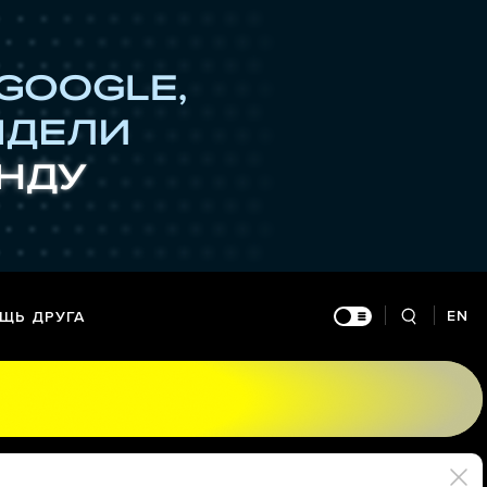
EN
ЩЬ ДРУГА