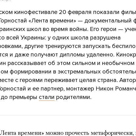
ском кинофестивале 20 февраля показали филь
Горностай «Лента времени» — документальный 
раинских школ во время войны. Его герои — уче
со всей Украины: у одних школа разрушена
овками, другие тренируются запускать беспило
атся и даже получают дипломы удаленно. Кинок
ин рассказывает об этом сильном и необычном
ном формировании в экстремальных обстоятельс
есте с героями переживает целая страна. Авто
Горностай и ее партнер, монтажер Никон Романч
я до премьеры
стали
родителями.
Лента времени» можно прочесть метафорически,