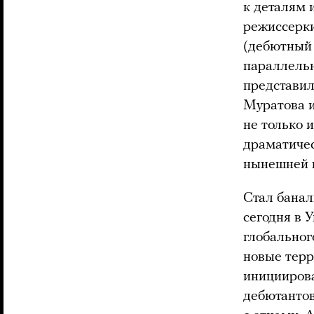
к деталям 
режиссерки
(дебютный 
параллельн
представил
Муратова и
не только 
драматичес
нынешней 
Стал банал
сегодня в 
глобальног
новые терр
инициирова
дебютантов