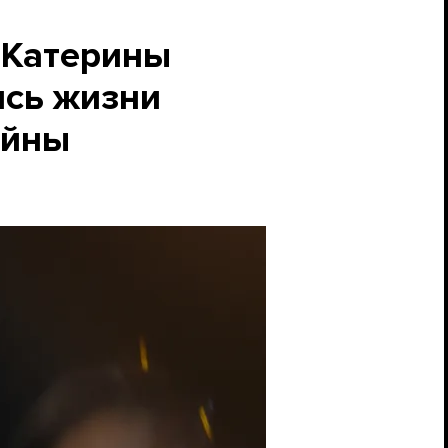
 Катерины
ись жизни
ойны