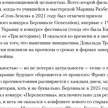
и композиционной цельностью. Всего второй фил
, когда-то учившейся в мастерской Марины Разб
«Стоп-Земля» в 2021 году был отмечен призом
ого конкурса Берлинале Generation), впервые с 1
 Украину в конкурсе фестиваля (тогда это была К
 ее «Три истории»). И оказался ко времени и к ме
из-за того, что нынешние инициативы Дональда Т
ки повлияли на прогнозы о сроках и формах зав
войны.
ьностью — но не потерял актуальности — тезис о т
Украине будущее обороняется от прошлого. Фронт 
о противостояния расширяется с каждым днем, з
итории, хоть и не буквально. Берлинале в 2025 го
л конкурс «Перспективы», исключительно для ре
, и весь он оказался о конфликте нового со старым