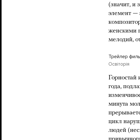
(значит, и
элемент — 
композитор
женскими г
мелодий, о
Трейлер филь
Освіторія
Горностай 
года, подл
изменчиво
минута мол
прерываетс
цикл наруш
людей (нес
привычного