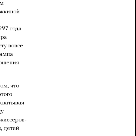
ьм
ежкиной
997 года
ира
сту вовсе
рампа
ершения
ом, что
этого
ахватывая
ду
жиссеров-
, детей