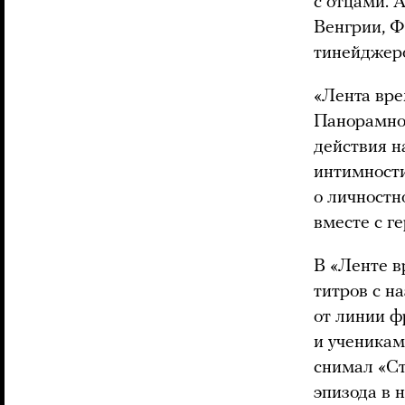
с отцами. 
Венгрии, Ф
тинейджеро
«Лента вре
Панорамнос
действия н
интимности
о личностн
вместе с г
В «Ленте в
титров с н
от линии ф
и ученикам
снимал «Ст
эпизода в 