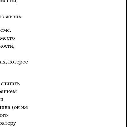
рмании,
ую жизнь.
еме.
 место
ности,
ах, которое
 считать
тоянием
ми
щина (он же
ого
ратору