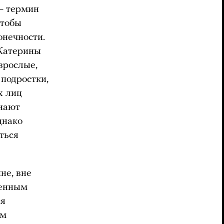
 — термин
чтобы
онечности.
 Катерины
зрослые,
 подростки,
х лиц
знают
днако
ться
не, вне
ценным
ся
ем