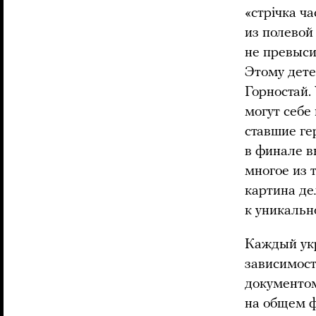
«стрiчка ч
из полевой
не превыси
Этому дете
Горностай.
могут себе
ставшие ге
в финале в
многое из 
картина де
к уникальн
Каждый ук
зависимост
документом
на общем ф