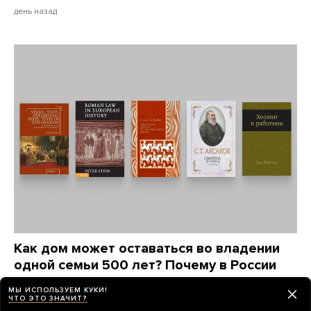
день назад
Как дом может оставаться во владении
одной семьи 500 лет? Почему в России
так и не научились отстаивать частную
МЫ ИСПОЛЬЗУЕМ КУКИ!
собственность?
ЧТО ЭТО ЗНАЧИТ?