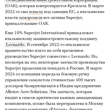
Объединенной авиастроительной корпорации
(ОАК), которая контролируется Кремлем. В марте
2022-го она
попала
под санкции ЕС, а итальянские
власти
заморозили
все активы Superjet,
принадлежащие ОАК.
Еще 10% Superjet International принадлежат
итальянскому машиностроительному холдингу
Leonardo
. В сентябре 2022-го итальянское
правительство взяло на себя временное
руководство Superjet совместно с Leonardo. Но,
несмотря на это, некоторые запчасти производства
Superjet продолжили попадать в Россию. В марте
2024-го компания передала боковую ручку
управления самолетом стоимостью 400 тысяч
долларов базирующемуся в Индии предприятию
Allestro Aero Solutions. Эта запчасть, которая
входит в список критически важных авиационных
компонентов, позже была переправлена в Москву
и передана компании «РАпарт», фактически