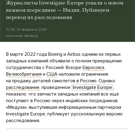
Журналисты Investigate Europe узнали о новом
важном посреднике — Индии. Публикуем
перевод их расследования
15:36, 20 февраля 2025
Источник:
Meduza
В марте 2022 года Boeing и Airbus одними из первых
западных компаний объявили о полном прекращении
сотрудничества с Россией. Вскоре
Евросоюз
,
Великобритания
и
США
наложили ограничения
на продажу деталей самолетов в Россию. Однако
расследование
, проведенное
Investigate Europe
,
показало, что запчасти западных компаний все еще
поступают в Россию через индийских посредников.
«Медуза», выступившая информационным партнером
Investigate Europe, публикует русскоязычную версию
расследования.