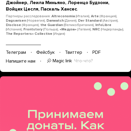
Джойнер, Леила Миньяно, Лоренцо Будзони,
Войцех Цесля, Паскаль Хансес
.
Партнеры расследования:
Altreconomia
(Италия),
Arte
(Франция),
Dagsavisen
(Норвегия),
Danwatch
(Дания),
Der Standard
(Австрия),
Disclose
(Франция),
the Guardian
(Великобритания),
InfoLibre
(Испания),
Frontstory
(Польша),
«Медуза»
(Латвия),
NRC
(Нидерланды),
The Reporters» Collective
(Индия)
Телеграм
Фейсбук
Твиттер
PDF
Magic link
Что-что?
Напишите нам