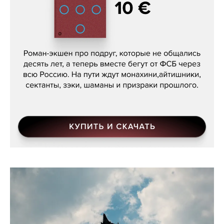
Кира Ярмыш, «Тут недалеко»