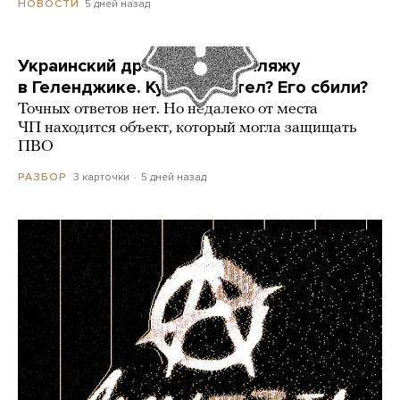
5 дней назад
НОВОСТИ
Украинский дрон попал по пляжу
в Геленджике. Куда он летел? Его сбили?
Точных ответов нет. Но недалеко от места
ЧП находится объект, который могла защищать
ПВО
3 карточки
5 дней назад
РАЗБОР