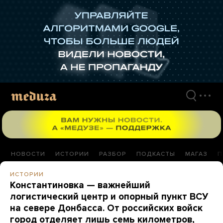
Перейти
к
материалам
НОВОСТИ
ИСТОРИИ
РАЗБОР
ПОДКАСТЫ
МАГАЗ
П
ИСТОРИИ
Константиновка — важнейший
логистический центр и опорный пункт ВСУ
на севере Донбасса. От российских войск
город отделяет лишь семь километров,