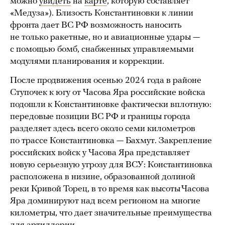
можно
увидеть
на
карте
, которую составляет
«Медуза»). Близость Константиновки к линии
фронта дает ВС РФ возможность наносить
не только ракетные, но и авиационные удары —
с помощью бомб, снабженных управляемыми
модулями планирования и коррекции.
После продвижения осенью 2024 года в районе
Ступочек к югу от Часова Яра российские войска
подошли к Константиновке фактически вплотную:
передовые позиции ВС РФ и границы города
разделяет здесь всего около семи километров
по трассе Константиновка — Бахмут. Закрепление
российских войск у Часова Яра представляет
новую серьезную угрозу для ВСУ: Константиновка
расположена в низине, образованной долиной
реки Кривой Торец, в то время как высоты Часова
Яра доминируют над всем регионом на многие
километры, что дает значительные преимущества