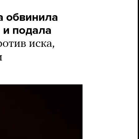
а обвинила
 и подала
отив иска,
и