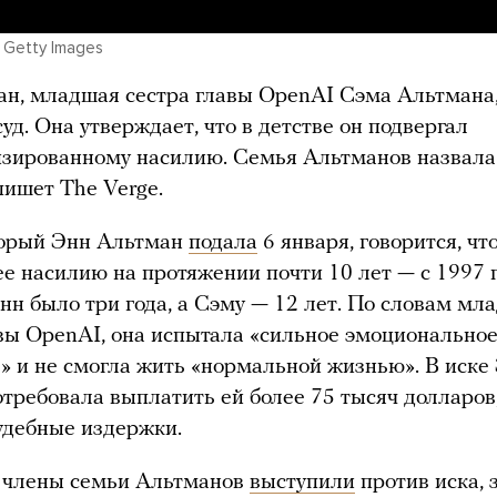
 / Getty Images
н, младшая сестра главы OpenAI Сэма Альтмана,
суд. Она утверждает, что в детстве он подвергал
изированному насилию. Семья Альтманов назвала
ишет The Verge.
торый Энн Альтман
подала
6 января, говорится, чт
ее насилию на протяжении почти 10 лет — с 1997 п
нн было три года, а Сэму — 12 лет. По словам мл
вы OpenAI, она испытала «сильное эмоционально
» и не смогла жить «нормальной жизнью». В иске
требовала выплатить ей более 75 тысяч долларов,
удебные издержки.
 члены семьи Альтманов
выступили
против иска, з