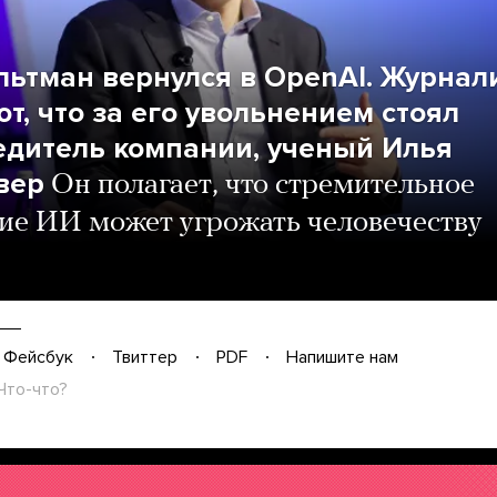
льтман вернулся в OpenAI. Журнал
т, что за его увольнением стоял
едитель компании, ученый Илья
вер
Он полагает, что стремительное
ие ИИ может угрожать человечеству
Фейсбук
Твиттер
PDF
Напишите нам
Что-что?