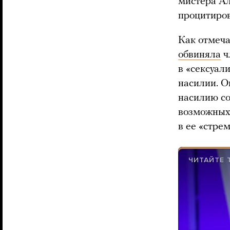
мистера Ал
процитиро
Как отмеча
обвиняла
ч
в «сексуал
насилии. О
насилию со
возможных 
в ее «стре
ЧИТАЙТЕ 