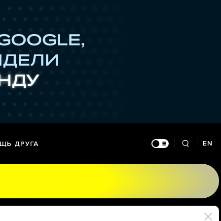
EN
ЩЬ ДРУГА