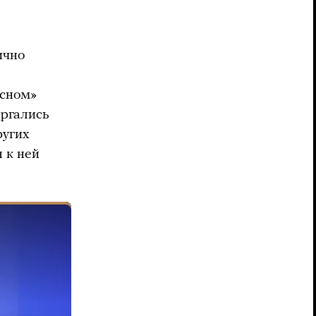
ично
есном»
ергались
ругих
 к ней