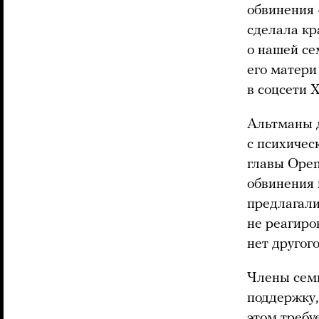
обвинения 
сделала кр
о нашей се
его матери
в соцсети Х
Альтманы д
с психичес
главы Open
обвинения 
предлагали
не реагиро
нет другог
Члены семь
поддержку,
этом требу