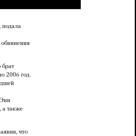
 подала
 обвинения
о брат
о 2006 год.
адшей
е
 Энн
 а также
аявив, что