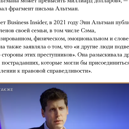
ьтмана может превысить миллиард долларов», —
вал фрагмент письма Альтман.
ет Business Insider, в 2021 году Энн Альтман публ
ленов своей семьи, в том числе Сэма,
изированном, физическом, эмоциональном и слов
на также заявляла о том, что «и другие люди подв
 стороны этих преступников». Она разыскивала д
пострадавших, которые могли бы присоединиться
млении к правовой справедливости».
ТАКЖЕ