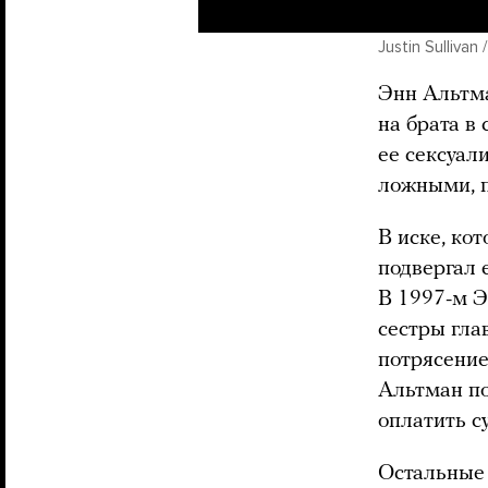
Justin Sullivan
Энн Альтма
на брата в 
ее сексуал
ложными, п
В иске, ко
подвергал 
В 1997-м Э
сестры гла
потрясение
Альтман по
оплатить с
Остальные