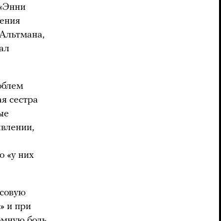
 «Энни
ления
 Альтмана,
вал
облем
я сестра
ые
явлении,
о «у них
нсовую
» и при
ромную боль