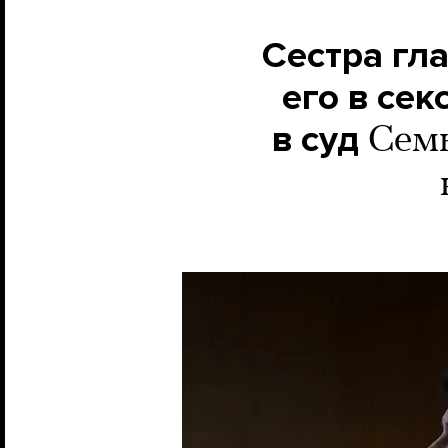
Сестра гл
его в се
в суд
Семь