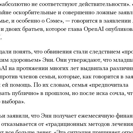
«абсолютно не соответствуют действительности».
айне оскорбительные и совершенно ложные заяв
мье, и особенно о Сэме», — говорится в заявлении
 и двоих братьев, которое глава OpenAI опублико
.
али понять, что обвинения стали следствием «пр
ким здоровьем» Энн. Они утверждают, что младша
AI на протяжении многих лет выдвигала различн
против членов семьи, которые, как говорится в за
 ей помощь. По их словам, семья «предпочитала
вать публично» в прошлом, но после иска сочла, чт
о выбора».
и заявили, что Энн получает ежемесячную фина
 отказывается от «традиционных методов лечения
ет все больше денег. «Эта ситуация причиняет ог