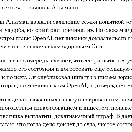
 семье», — заявили Альтманы.
 Альтман назвали заявление семьи попыткой «о
т ущерба, который они причинили». По словам ад
стры главы OpenAI, нет никаких доказательств то
связаны с психическим здоровьем Энн.
н, в свою очередь,
считает
, что сестра пытается у
азмер его состояния и потребовать еще большую
и по иску. Он опубликовал цитату из письма юрис
которая, по мнению главы OpenAI, подтверждает ег
сто в делах, связанных с сексуализированным нас
 многолетним изнасилованием и инцестом, появля
ответчика выплатить девятизначный штраф. В дан
лагаю, что когда дело дойдет до суда, чистое сост