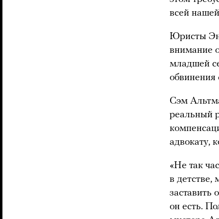
всей нашей
Юристы Энн
внимание о
младшей се
обвинения 
Сэм Альтма
реальный р
компенсаци
адвокату, 
«Не так ча
в детстве,
заставить 
он есть. По