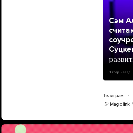
Сэм А
считаю
соучр
Суцке
развит
3 года назад
Телеграм
Magic link