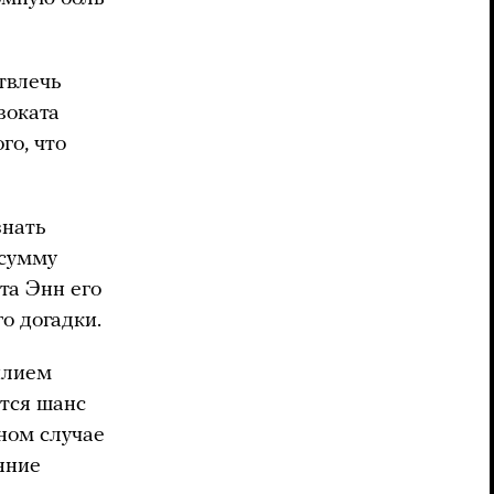
твлечь
воката
го, что
знать
 сумму
та Энн его
о догадки.
илием
ется шанс
ном случае
ояние