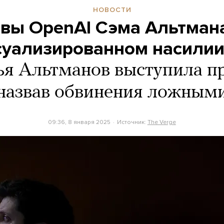
НОВОСТИ
авы OpenAI Сэма Альтман
ксуализированном насилии
я Альтманов выступила пр
назвав обвинения ложным
09:36, 8 января 2025
Источник:
The Verge