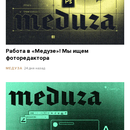
Работа в «Медузе»! Мы ищем
фоторедактора
24 дня назад
МЕДУЗА