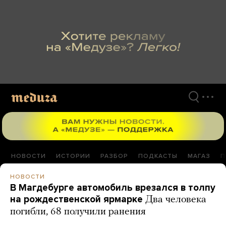
Перейти
к
материалам
НОВОСТИ
ИСТОРИИ
РАЗБОР
ПОДКАСТЫ
МАГАЗ
П
НОВОСТИ
В Магдебурге автомобиль врезался в толпу
на рождественской ярмарке
Два человека
погибли, 68 получили ранения