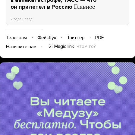
в авиакатастрофе, ТАСС — что
он прилетел в Россию
Главное
2 года назад
Телеграм
Фейсбук
Твиттер
PDF
Magic link
Что-что?
Напишите нам