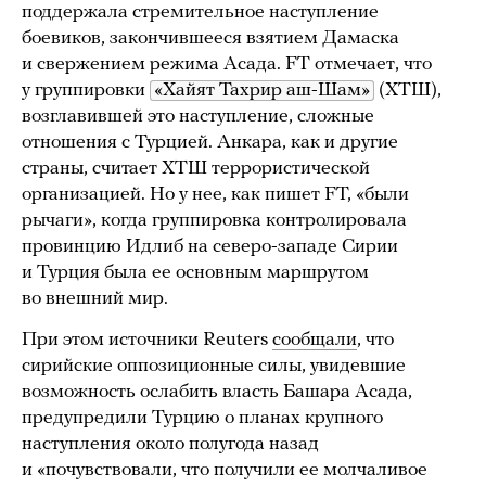
поддержала стремительное наступление
боевиков, закончившееся взятием Дамаска
и свержением режима Асада. FT отмечает, что
у группировки
«Хайят Тахрир аш-Шам»
(ХТШ),
возглавившей это наступление, сложные
отношения с Турцией. Анкара, как и другие
страны, считает ХТШ террористической
организацией. Но у нее, как пишет FT, «были
рычаги», когда группировка контролировала
провинцию Идлиб на северо-западе Сирии
и Турция была ее основным маршрутом
во внешний мир.
При этом источники Reuters
сообщали
, что
сирийские оппозиционные силы, увидевшие
возможность ослабить власть Башара Асада,
предупредили Турцию о планах крупного
наступления около полугода назад
и «почувствовали, что получили ее молчаливое