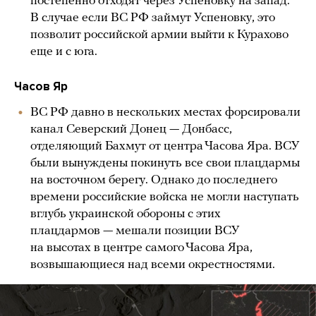
постепенно отходят через Успеновку на запад.
В случае если ВС РФ займут Успеновку, это
позволит российской армии выйти к Курахово
еще и с юга.
Часов Яр
ВС РФ давно в нескольких местах форсировали
канал Северский Донец — Донбасс,
отделяющий Бахмут от центра Часова Яра. ВСУ
были вынуждены покинуть все свои плацдармы
на восточном берегу. Однако до последнего
времени российские войска не могли наступать
вглубь украинской обороны с этих
плацдармов — мешали позиции ВСУ
на высотах в центре самого Часова Яра,
возвышающиеся над всеми окрестностями.