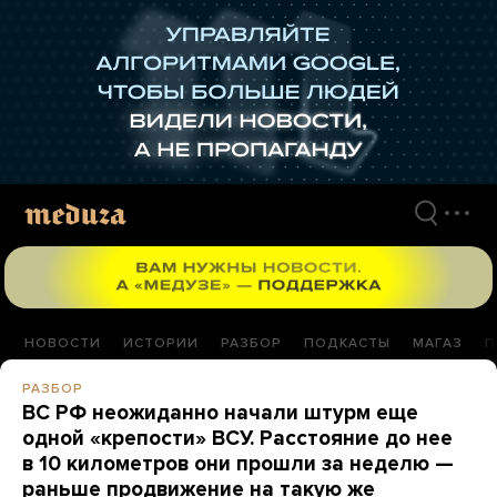
Перейти
к
материалам
НОВОСТИ
ИСТОРИИ
РАЗБОР
ПОДКАСТЫ
МАГАЗ
П
РАЗБОР
ВС РФ неожиданно начали штурм еще
одной «крепости» ВСУ. Расстояние до нее
в 10 километров они прошли за неделю —
раньше продвижение на такую же