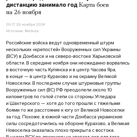
дистанцию занимало год
Карта боев
на 26 ноября
05:17, 26 ноября 2024
Источник:
Meduza
Российские войска ведут одновременный штурм
нескольких «крепостей» Вооруженных сил Украины
(ВСУ) в Донбассе и на северо-востоке Харьковской
области. В середине ноября они неожиданно ворвались
в восточную часть Купянска и в центр Часова Яра,
в конце — в центр Курахово и на окраину Великой
Новоселки. В последнем случае штурмовые группы
Вооруженных сил (ВС) РФ преодолели около 10
километров по голой степи со стороны Угледара
и Шахтерского — хотя до того прошли с тяжелыми
боями то же расстояние к югу от Великой Новоселки
за год. Похоже, в южной части Донбасса украинские
силы сосредоточились на обороне Курахово, а Великая
Новоселка оказалась плохо прикрыта с востока.
В целом ВСУ по-прежнему не хватает сил для того,