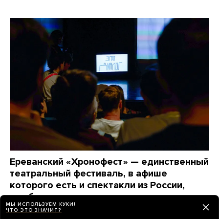
Ереванский «Хронофест» — единственный
театральный фестиваль, в афише
которого есть и спектакли из России,
и работы эмигрантов, и иностранные
МЫ ИСПОЛЬЗУЕМ КУКИ!
проекты
ЧТО ЭТО ЗНАЧИТ?