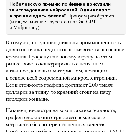
Нобелевскую премию по физике присудили
за исследование нейросетей. Один вопрос:
а при чем здесь физика?
Пробуем разобраться
(и ищем влияние лауреатов на ChatGPT
и Midjourney)
К тому же, полупроводниковая промышленность
давно отточила недорогое производство на основе
кремния. Графену как новому игроку на этом
рынке тяжело конкурировать с понятным,
а главное дешевым материалом, лежащим
в основе всей современной микроэлектроники.
Если стоимость графена
достигает
200 тысяч
долларов за тонну, то кремний
стоит
на пару
порядков меньше.
Наконец, несмотря на всю привлекательность,
графен
сложно интегрировать
в массовые
устройства без потери его ценных качеств.
Проблему усугубляет путаница в терминах. В 2017